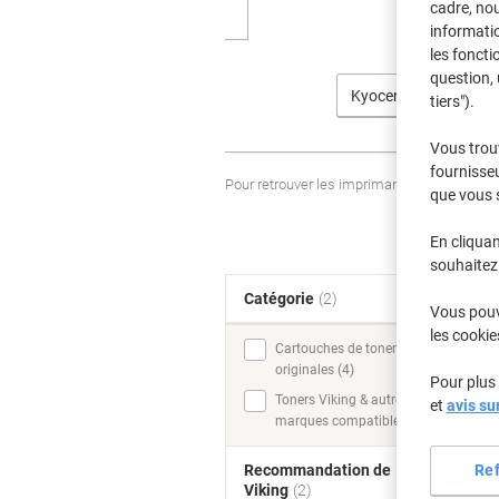
cadre, no
informatio
les foncti
question, 
Kyocera
tiers").
Vous trou
fournisseu
Pour retrouver les imprimantes listées et
que vous 
En cliquan
souhaitez 
Catégorie
(2)
T
Vous pouve
les cookie
Cartouches de toner
originales (4)
Pour plus 
Toners Viking & autres
et
avis su
marques compatibles (1)
Re
Recommandation de
Viking
(2)