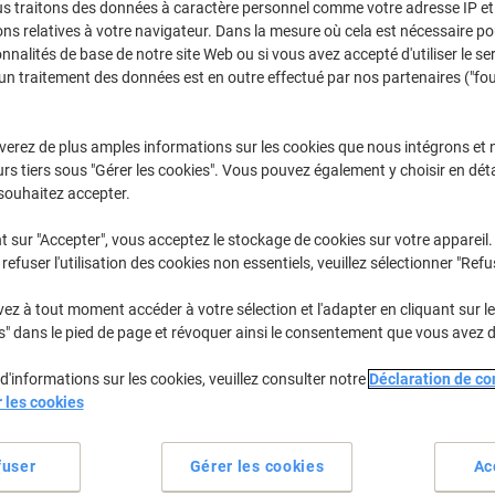
us traitons des données à caractère personnel comme votre adresse IP et 
Sélectionner la marque, la gamme et le modèle
ns relatives à votre navigateur. Dans la mesure où cela est nécessaire po
onnalités de base de notre site Web ou si vous avez accepté d'utiliser le se
un traitement des données est en outre effectué par nos partenaires ("fo
Ecosys P
Kyocera Ecosys P 5021 CDN/KL3
verez de plus amples informations sur les cookies que nous intégrons et 
rs tiers sous "Gérer les cookies". Vous pouvez également y choisir en déta
/ou les cartouches précédemment achetées
Se connecter
souhaitez accepter.
Kyocera Ecosys P 5021 CDN/KL3
t sur "Accepter", vous acceptez le stockage de cookies sur votre appareil.
(5)
refuser l'utilisation des cookies non essentiels, veuillez sélectionner "Refu
rier par :
z à tout moment accéder à votre sélection et l'adapter en cliquant sur le 
s" dans le pied de page et révoquer ainsi le consentement que vous avez 
d'informations sur les cookies, veuillez consulter notre
Déclaration de con
r les cookies
fuser
Gérer les cookies
Ac