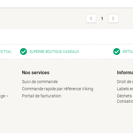
Page
Page
1
précédente
suivante
RS TVA)
SUPERBE BOUTIQUE CADEAUX
RETOU
Nos services
Informa
Suivi de commande
Droit de 
Commande rapide par référence Viking
Labels 
age –
Portail de facturation
Déchets d
Cotisati