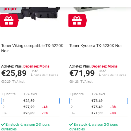
Marque
propre
Cadeau
Cadeau
gratuit
gratuit
Toner Viking compatible TK-5220K
Toner Kyocera TK-5230K Noir
Noir
Achetez Plus,
Dépensez Moins
Achetez Plus,
Dépensez Moins
€25,89
€71,99
Unité
Unité
À partir de 3 Unités
À partir de 3 Unités
€30,29 TVA incl.
€84,23 TVA incl.
Économies
É
Quantité
TVA excl.
Quantité
TVA excl.
1
€28,59
1
€78,49
2
€27,29
-4%
2
€75,49
-3%
3+
€25,89
-9%
3+
€71,99
-8%
En stock
Livraison 2-3 jours
En stock
Livraison 2-3 jours
ouvrables
ouvrables