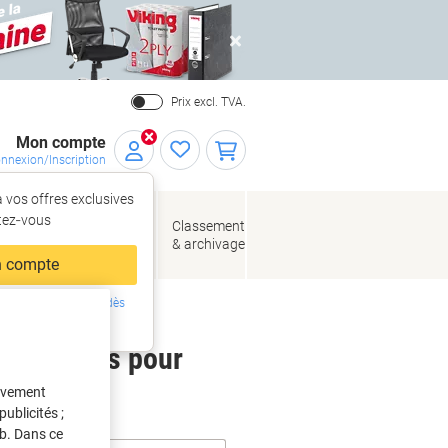
Close
Prix excl. TVA.
Mon compte
nnexion/Inscription
 vos offres exclusives
r,
tez‑vous
loppes
Fournitures
Classement
de bureau
& archivage
llage
 compte
ing ?
Inscrivez-vous dès
intenant
 étiquettes pour
tivement
ublicités ;
eb. Dans ce