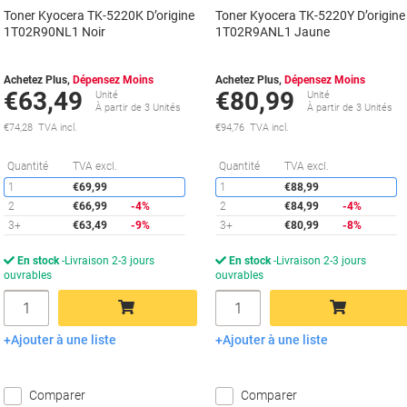
Toner Kyocera TK-5220K D’origine
Toner Kyocera TK-5220Y D’origine
1T02R90NL1 Noir
1T02R9ANL1 Jaune
Achetez Plus,
Dépensez Moins
Achetez Plus,
Dépensez Moins
€63,49
€80,99
Unité
Unité
À partir de 3 Unités
À partir de 3 Unités
€74,28 TVA incl.
€94,76 TVA incl.
Économies
É
Quantité
TVA excl.
Quantité
TVA excl.
1
€69,99
1
€88,99
2
€66,99
-4%
2
€84,99
-4%
3+
€63,49
-9%
3+
€80,99
-8%
En stock
Livraison 2-3 jours
En stock
Livraison 2-3 jours
ouvrables
ouvrables
Quantité
Quantité
Ajouter à une liste
Ajouter à une liste
Ajouter au panier
Ajouter au panier
Comparer
Comparer