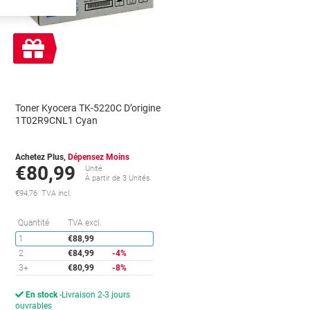
Cadeau
gratuit
Toner Kyocera TK-5220C D’origine
1T02R9CNL1 Cyan
Achetez Plus,
Dépensez Moins
€80,99
Unité
À partir de 3 Unités
€94,76 TVA incl.
conomies
Économies
Quantité
TVA excl.
1
€88,99
2
€84,99
-4%
3+
€80,99
-8%
En stock
Livraison 2-3 jours
ouvrables