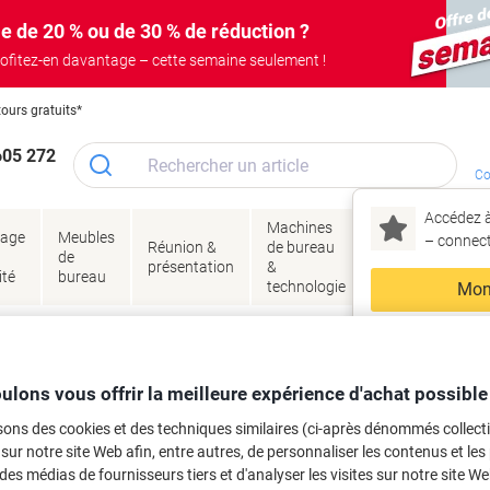
e de 20 % ou de 30 % de réduction ?
ofitez-en davantage – cette semaine seulement !
tours gratuits*
605 272
Co
Accédez à
Machines
Papie
lage
Meubles
Encres
– connec
Réunion &
de bureau
enve
de
&
présentation
&
&
ité
bureau
toner
technologie
emba
Mon
Nouveau chez Vik
 et toner
ma
es cartouches d'encre, toners ou les
ulons vous offrir la meilleure expérience d'achat possible
sons des cookies et des techniques similaires (ci-après dénommés collec
 sur notre site Web afin, entre autres, de personnaliser les contenus et les p
 des médias de fournisseurs tiers et d'analyser les visites sur notre site W