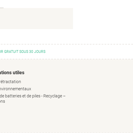
R GRATUIT SOUS 30 JOURS
tions utiles
rétractation
environnementaux
e batteries et de piles - Recyclage –
ons