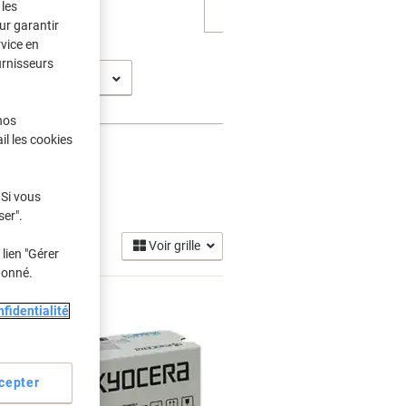
les
ur garantir
rvice en
urnisseurs
nos
il les cookies
 Si vous
ser".
Voir grille
lien "Gérer
donné.
fidentialité
cepter