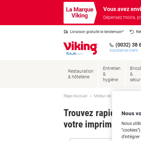
Passer
Passer
Vous avez envi
au
à
contenu
la
Dépensez moins, pr
navigation
Livraison gratuite le lendemain*
Re
(0032) 38 
Assistance client
Entretien
Brico
Restauration
&
&
& hôtellerie
hygiène
sécur
Page d'Accueil
Moteur de recherche d'encre
Trouvez rapidement l
Nous vo
votre imprimante.
Nous utili
"cookies")
d'intégrer