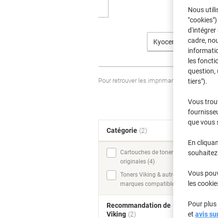
Nous utili
"cookies")
d'intégrer
cadre, no
Kyocera
informatio
les foncti
question, 
Pour retrouver les imprimantes listées et
tiers").
Vous trou
fournisseu
que vous 
Catégorie
(2)
T
En cliquan
souhaitez 
Cartouches de toner
originales (4)
Vous pouve
Toners Viking & autres
les cookie
marques compatibles (4)
Pour plus 
Recommandation de
et
avis su
Viking
(2)