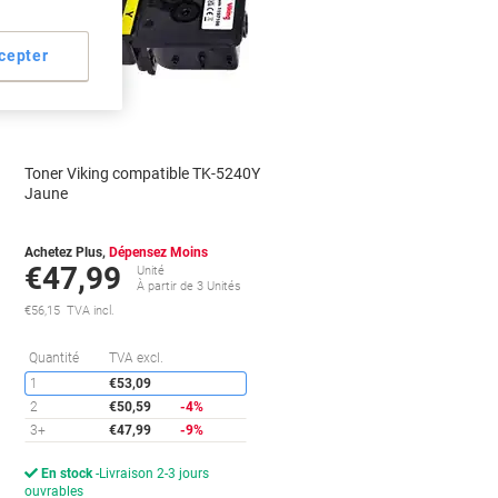
Marque
propre
cepter
Cadeau
gratuit
Toner Viking compatible TK-5240Y
Jaune
Achetez Plus,
Dépensez Moins
€47,99
Unité
À partir de 3 Unités
€56,15 TVA incl.
conomies
Économies
Quantité
TVA excl.
1
€53,09
2
€50,59
-4%
3+
€47,99
-9%
En stock
Livraison 2-3 jours
ouvrables