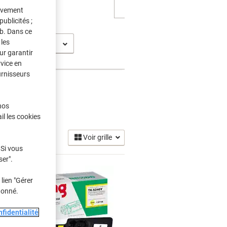
tivement
ublicités ;
eb. Dans ce
les
osys P 5026
ur garantir
rvice en
urnisseurs
nos
oner
(8)
il les cookies
Voir grille
 Si vous
ser".
lien "Gérer
donné.
fidentialité