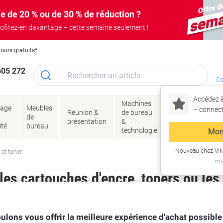
e de 20 % ou de 30 % de réduction ?
ofitez-en davantage – cette semaine seulement !
tours gratuits*
605 272
Co
Accédez à
Machines
Papie
lage
Meubles
Encres
– connec
Réunion &
de bureau
enve
de
&
présentation
&
&
ité
bureau
toner
technologie
emba
Mon
Nouveau chez Vik
 et toner
ma
es cartouches d'encre, toners ou les
ulons vous offrir la meilleure expérience d'achat possible