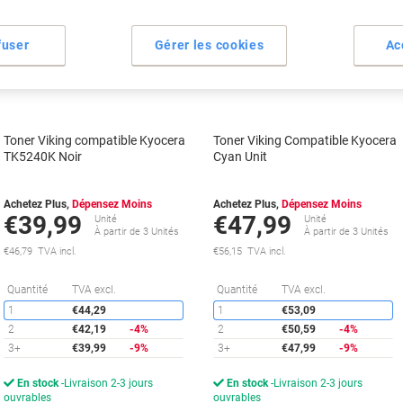
Marque
Marque
propre
propre
fuser
Gérer les cookies
Ac
Cadeau
Cadeau
gratuit
gratuit
Toner Viking compatible Kyocera
Toner Viking Compatible Kyocera
TK5240K Noir
Cyan Unit
Achetez Plus,
Dépensez Moins
Achetez Plus,
Dépensez Moins
€39,99
€47,99
Unité
Unité
À partir de 3 Unités
À partir de 3 Unités
€46,79 TVA incl.
€56,15 TVA incl.
Économies
É
Quantité
TVA excl.
Quantité
TVA excl.
1
€44,29
1
€53,09
2
€42,19
-4%
2
€50,59
-4%
3+
€39,99
-9%
3+
€47,99
-9%
En stock
Livraison 2-3 jours
En stock
Livraison 2-3 jours
ouvrables
ouvrables