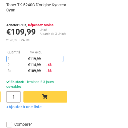
Toner TK-5240C D'origine Kyocera
Cyan
Achetez Plus,
Dépensez Moins
€109,99
Unité
À partir de 3 Unités
€128,69 TVA incl.
conomies
Économies
Quantité
TVA excl.
1
€119,99
2
€114,99
-4%
3+
€109,99
-8%
En stock
Livraison 2-3 jours
ouvrables
Quantité
Ajouter à une liste
Ajouter au panier
Comparer