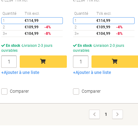
€122,84 TVA incl.
€122,84 TVA incl.
Économies
É
Quantité
TVA excl.
Quantité
TVA excl.
1
€114,99
1
€114,99
2
€109,99
-4%
2
€109,99
-4%
3+
€104,99
-8%
3+
€104,99
-8%
En stock
Livraison 2-3 jours
En stock
Livraison 2-3 jours
ouvrables
ouvrables
Quantité
Quantité
Ajouter à une liste
Ajouter à une liste
Ajouter au panier
Ajouter au panier
Comparer
Comparer
Page
Page
1
précédente
suivante