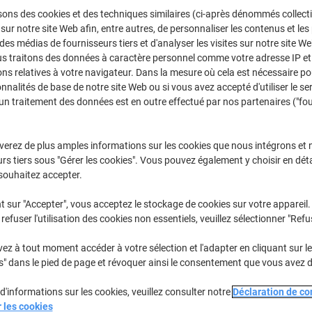
Sélectionner la marque, la gamme et le modèle
sons des cookies et des techniques similaires (ci-après dénommés collec
 sur notre site Web afin, entre autres, de personnaliser les contenus et les p
 des médias de fournisseurs tiers et d'analyser les visites sur notre site W
us traitons des données à caractère personnel comme votre adresse IP et 
Ecosys P
Kyocera Ec
ns relatives à votre navigateur. Dans la mesure où cela est nécessaire po
onnalités de base de notre site Web ou si vous avez accepté d'utiliser le se
un traitement des données est en outre effectué par nos partenaires ("fo
/ou les cartouches précédemment achetées
Se connecter
verez de plus amples informations sur les cookies que nous intégrons et 
Kyocera Ecosys P 5026 Cartouches T
rs tiers sous "Gérer les cookies". Vous pouvez également y choisir en déta
souhaitez accepter.
rier par :
t sur "Accepter", vous acceptez le stockage de cookies sur votre appareil.
refuser l'utilisation des cookies non essentiels, veuillez sélectionner "Refu
z à tout moment accéder à votre sélection et l'adapter en cliquant sur le 
s" dans le pied de page et révoquer ainsi le consentement que vous avez 
d'informations sur les cookies, veuillez consulter notre
Déclaration de con
r les cookies