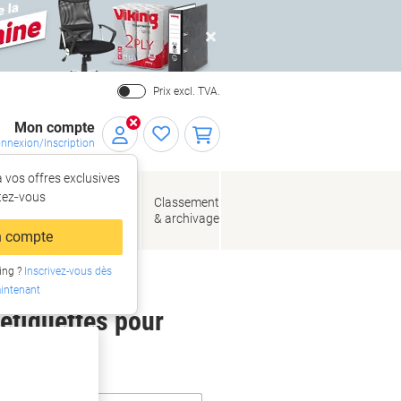
Close
Prix excl. TVA.
Mon compte
nnexion/Inscription
 vos offres exclusives
r,
tez‑vous
loppes
Fournitures
Classement
de bureau
& archivage
llage
 compte
ing ?
Inscrivez-vous dès
intenant
 étiquettes pour