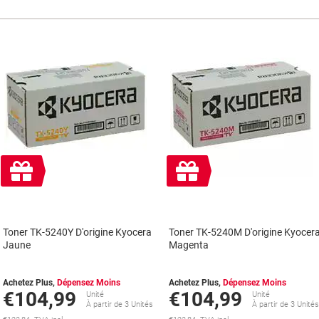
Cadeau
Cadeau
gratuit
gratuit
Toner TK-5240Y D'origine Kyocera
Toner TK-5240M D'origine Kyocer
Jaune
Magenta
Achetez Plus,
Dépensez Moins
Achetez Plus,
Dépensez Moins
€104,99
€104,99
Unité
Unité
À partir de 3 Unités
À partir de 3 Unité