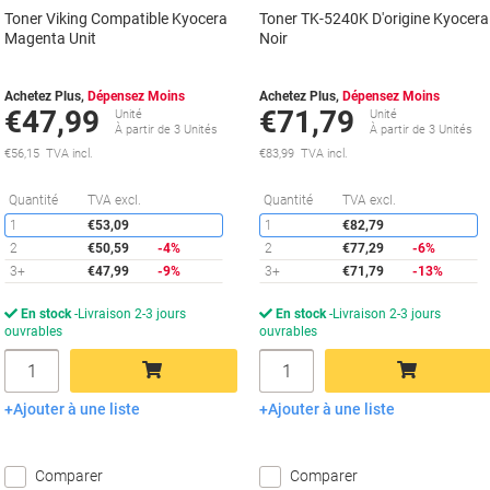
Toner Viking Compatible Kyocera
Toner TK-5240K D'origine Kyocera
Magenta Unit
Noir
Achetez Plus,
Dépensez Moins
Achetez Plus,
Dépensez Moins
€47,99
€71,79
Unité
Unité
À partir de 3 Unités
À partir de 3 Unités
€56,15 TVA incl.
€83,99 TVA incl.
Économies
É
Quantité
TVA excl.
Quantité
TVA excl.
1
€53,09
1
€82,79
2
€50,59
-4%
2
€77,29
-6%
3+
€47,99
-9%
3+
€71,79
-13%
En stock
Livraison 2-3 jours
En stock
Livraison 2-3 jours
ouvrables
ouvrables
Quantité
Quantité
Ajouter à une liste
Ajouter à une liste
Ajouter au panier
Ajouter au panier
Comparer
Comparer