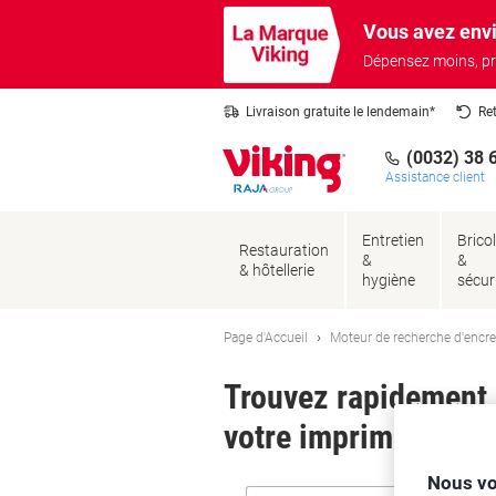
Passer
Passer
Vous avez envi
au
à
contenu
la
Dépensez moins, pr
navigation
Livraison gratuite le lendemain*
Re
(0032) 38 
Assistance client
Entretien
Brico
Restauration
&
&
& hôtellerie
hygiène
sécur
Page d'Accueil
Moteur de recherche d'encre
Trouvez rapidement l
votre imprimante.
Nous vo