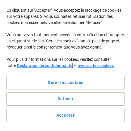
En cliquant sur "Accepter", vous acceptez le stockage de cookies
Pour retrouver les imprimantes listées et/ou les cartouches
précédemment achetées
Se connecter
sur votre appareil. Si vous souhaitez refuser l'utilisation des
cookies non essentiels, veuillez sélectionner "Refuser".
Kyocera FS-C 2526 MFP Cartouches Toner
(8)
Vous pouvez à tout moment accéder à votre sélection et l'adapter
en cliquant sur le lien "Gérer les cookies" dans le pied de page et
Filtrer par
révoquer ainsi le consentement que vous avez donné.
Cadeau
Marque propre
gratuit
Pour plus d'informations sur les cookies, veuillez consulter
Toner Viking compatible Kyocera TK-
notre
Déclaration de confidentialité
et
avis sur les cookies
590Y Jaune
Achetez Plus,
Dépensez Moins
Gérer les cookies
€99,99
Unité
À partir de 3 Unités
€116,99 TVA incl.
Refuser
En stock
Livraison 1-2 jours ouvrables
Quantité
Accepter
Cadeau
Marque propre