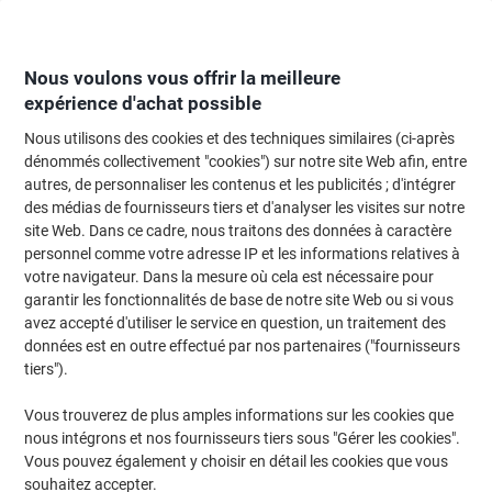
Passer
Passer
au
à
contenu
la
navigation
Nous voulons vous offrir la meilleure
expérience d'achat possible
Nous utilisons des cookies et des techniques similaires (ci-après
Page d'Accueil
Moteur de recherche d'encre et toner
dénommés collectivement "cookies") sur notre site Web afin, entre
autres, de personnaliser les contenus et les publicités ; d'intégrer
Trouvez rapidement les cartouches d'encre, toners ou
des médias de fournisseurs tiers et d'analyser les visites sur notre
les étiquettes pour votre imprimante.
site Web. Dans ce cadre, nous traitons des données à caractère
personnel comme votre adresse IP et les informations relatives à
votre navigateur. Dans la mesure où cela est nécessaire pour
Sélectionner la marque, la gamme et le modèle
garantir les fonctionnalités de base de notre site Web ou si vous
avez accepté d'utiliser le service en question, un traitement des
Kyocera
données est en outre effectué par nos partenaires ("fournisseurs
tiers").
FS-C
Vous trouverez de plus amples informations sur les cookies que
nous intégrons et nos fournisseurs tiers sous "Gérer les cookies".
Kyocera FS-C 2526 MFP
Vous pouvez également y choisir en détail les cookies que vous
souhaitez accepter.