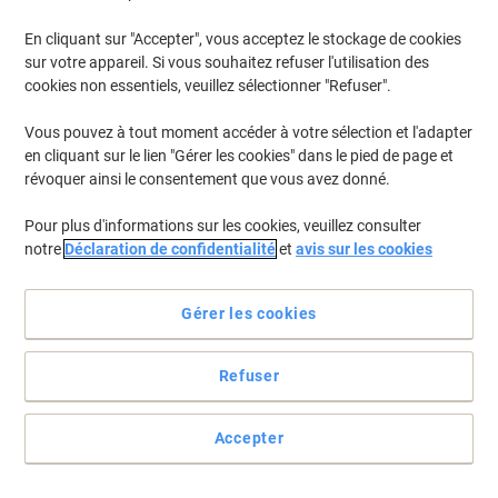
En cliquant sur "Accepter", vous acceptez le stockage de cookies
Pour retrouver les imprimantes listées et/ou les cartouches
précédemment achetées
Se connecter
sur votre appareil. Si vous souhaitez refuser l'utilisation des
cookies non essentiels, veuillez sélectionner "Refuser".
Kyocera FS-C 8525 Cartouches Toner
(4)
Vous pouvez à tout moment accéder à votre sélection et l'adapter
en cliquant sur le lien "Gérer les cookies" dans le pied de page et
Filtrer par
révoquer ainsi le consentement que vous avez donné.
Cadeau
gratuit
Pour plus d'informations sur les cookies, veuillez consulter
Toner TK-895K D'origine Kyocera Noir
notre
Déclaration de confidentialité
et
avis sur les cookies
Achetez Plus,
Dépensez Moins
€94,99
Unité
Gérer les cookies
À partir de 3 Unités
€111,14 TVA incl.
En stock
Livraison 2-3 jours ouvrables
Refuser
Quantité
Accepter
Cadeau
gratuit