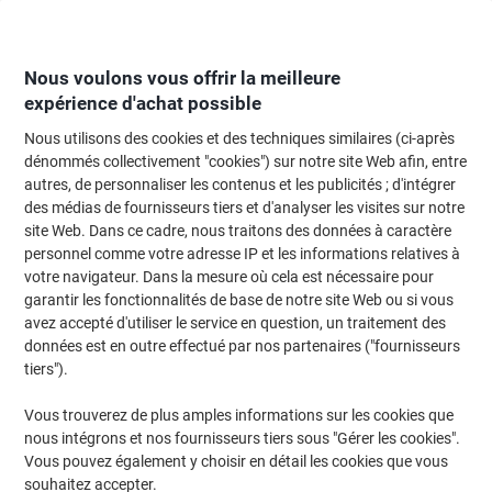
Passer
Passer
au
à
contenu
la
navigation
Nous voulons vous offrir la meilleure
expérience d'achat possible
Nous utilisons des cookies et des techniques similaires (ci-après
Page d'Accueil
Moteur de recherche d'encre et toner
dénommés collectivement "cookies") sur notre site Web afin, entre
autres, de personnaliser les contenus et les publicités ; d'intégrer
Trouvez rapidement les cartouches d'encre, toners ou
des médias de fournisseurs tiers et d'analyser les visites sur notre
les étiquettes pour votre imprimante.
site Web. Dans ce cadre, nous traitons des données à caractère
personnel comme votre adresse IP et les informations relatives à
votre navigateur. Dans la mesure où cela est nécessaire pour
Sélectionner la marque, la gamme et le modèle
garantir les fonctionnalités de base de notre site Web ou si vous
avez accepté d'utiliser le service en question, un traitement des
Kyocera
données est en outre effectué par nos partenaires ("fournisseurs
tiers").
FS-C
Vous trouverez de plus amples informations sur les cookies que
nous intégrons et nos fournisseurs tiers sous "Gérer les cookies".
Kyocera FS-C 8525
Vous pouvez également y choisir en détail les cookies que vous
souhaitez accepter.