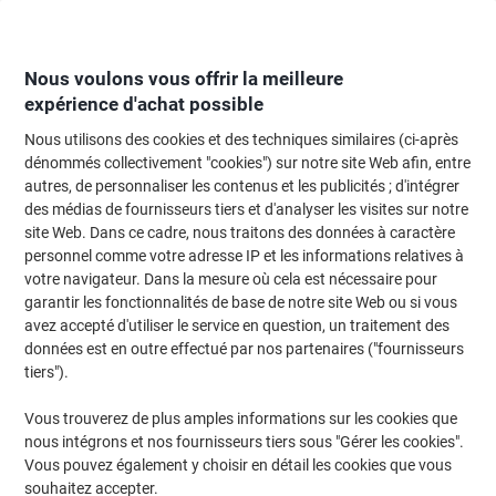
Passer
Passer
au
à
contenu
la
navigation
Nous voulons vous offrir la meilleure
expérience d'achat possible
Nous utilisons des cookies et des techniques similaires (ci-après
Page d'Accueil
Moteur de recherche d'encre et toner
dénommés collectivement "cookies") sur notre site Web afin, entre
autres, de personnaliser les contenus et les publicités ; d'intégrer
Trouvez rapidement les cartouches d'encre, toners ou
des médias de fournisseurs tiers et d'analyser les visites sur notre
les étiquettes pour votre imprimante.
site Web. Dans ce cadre, nous traitons des données à caractère
personnel comme votre adresse IP et les informations relatives à
votre navigateur. Dans la mesure où cela est nécessaire pour
Sélectionner la marque, la gamme et le modèle
garantir les fonctionnalités de base de notre site Web ou si vous
avez accepté d'utiliser le service en question, un traitement des
Kyocera
données est en outre effectué par nos partenaires ("fournisseurs
tiers").
TASKalfa
Vous trouverez de plus amples informations sur les cookies que
nous intégrons et nos fournisseurs tiers sous "Gérer les cookies".
Kyocera TASKalfa 3050 CI
Vous pouvez également y choisir en détail les cookies que vous
souhaitez accepter.