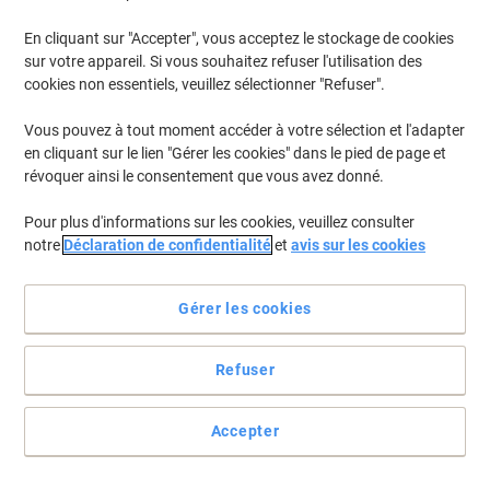
En cliquant sur "Accepter", vous acceptez le stockage de cookies
Pour retrouver les imprimantes listées et/ou les cartouches
précédemment achetées
Se connecter
sur votre appareil. Si vous souhaitez refuser l'utilisation des
cookies non essentiels, veuillez sélectionner "Refuser".
Kyocera TASKalfa 3050 CI Cartouches Toner
(5)
Vous pouvez à tout moment accéder à votre sélection et l'adapter
en cliquant sur le lien "Gérer les cookies" dans le pied de page et
Filtrer par
révoquer ainsi le consentement que vous avez donné.
Cadeau
gratuit
Pour plus d'informations sur les cookies, veuillez consulter
Toner TK-8305K D'origine Kyocera Noir
notre
Déclaration de confidentialité
et
avis sur les cookies
Achetez Plus,
Dépensez Moins
€82,79
Unité
Gérer les cookies
À partir de 3 Unités
€96,86 TVA incl.
En stock
Livraison 2-3 jours ouvrables
Refuser
Quantité
Accepter
Cadeau
gratuit