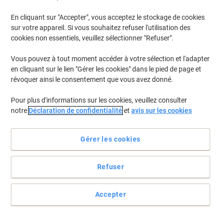
En cliquant sur "Accepter", vous acceptez le stockage de cookies
Pour retrouver les imprimantes listées et/ou les cartouches
précédemment achetées
Se connecter
sur votre appareil. Si vous souhaitez refuser l'utilisation des
cookies non essentiels, veuillez sélectionner "Refuser".
Kyocera TASKalfa 5550 Cartouches Toner
(1)
Vous pouvez à tout moment accéder à votre sélection et l'adapter
en cliquant sur le lien "Gérer les cookies" dans le pied de page et
Filtrer par
révoquer ainsi le consentement que vous avez donné.
Cadeau
gratuit
Pour plus d'informations sur les cookies, veuillez consulter
Réceptacle restes toner D'origine
notre
Déclaration de confidentialité
et
avis sur les cookies
Kyocera WT-860 1902LC0UN0
Achetez Plus,
Dépensez Moins
Gérer les cookies
€9,49
Unité
À partir de 3 Unités
€11,10 TVA incl.
Refuser
En stock
Livraison 2-3 jours ouvrables
Quantité
Accepter
Page
Page
1