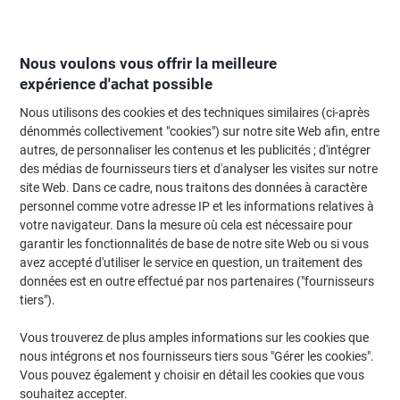
Passer
Passer
au
à
contenu
la
navigation
Nous voulons vous offrir la meilleure
expérience d'achat possible
Nous utilisons des cookies et des techniques similaires (ci-après
Page d'Accueil
Moteur de recherche d'encre et toner
dénommés collectivement "cookies") sur notre site Web afin, entre
autres, de personnaliser les contenus et les publicités ; d'intégrer
Trouvez rapidement les cartouches d'encre, toners ou
des médias de fournisseurs tiers et d'analyser les visites sur notre
les étiquettes pour votre imprimante.
site Web. Dans ce cadre, nous traitons des données à caractère
personnel comme votre adresse IP et les informations relatives à
votre navigateur. Dans la mesure où cela est nécessaire pour
Sélectionner la marque, la gamme et le modèle
garantir les fonctionnalités de base de notre site Web ou si vous
avez accepté d'utiliser le service en question, un traitement des
Kyocera
données est en outre effectué par nos partenaires ("fournisseurs
tiers").
TASKalfa
Vous trouverez de plus amples informations sur les cookies que
nous intégrons et nos fournisseurs tiers sous "Gérer les cookies".
Kyocera TASKalfa 5550
Vous pouvez également y choisir en détail les cookies que vous
souhaitez accepter.