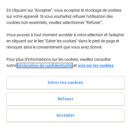
En cliquant sur "Accepter", vous acceptez le stockage de cookies
Pour retrouver les imprimantes listées et/ou les cartouches
précédemment achetées
Se connecter
sur votre appareil. Si vous souhaitez refuser l'utilisation des
cookies non essentiels, veuillez sélectionner "Refuser".
Lexmark C 2132 Cartouches Toner
(2)
Vous pouvez à tout moment accéder à votre sélection et l'adapter
en cliquant sur le lien "Gérer les cookies" dans le pied de page et
Filtrer par
révoquer ainsi le consentement que vous avez donné.
Cadeau
gratuit
Pour plus d'informations sur les cookies, veuillez consulter
Récupérateur de toner usagé Lexmark
notre
Déclaration de confidentialité
et
avis sur les cookies
D'origine C540X75G
Achetez Plus,
Dépensez Moins
Gérer les cookies
€16,99
Unité
À partir de 3 Unités
€19,88 TVA incl.
Refuser
En stock
Livraison 2-3 jours ouvrables
Quantité
Accepter
Cadeau