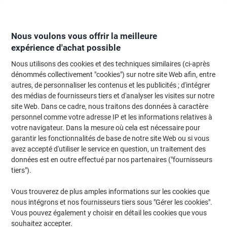
Passer
Passer
au
à
contenu
la
navigation
Nous voulons vous offrir la meilleure
expérience d'achat possible
Nous utilisons des cookies et des techniques similaires (ci-après
Page d'Accueil
Moteur de recherche d'encre et toner
dénommés collectivement "cookies") sur notre site Web afin, entre
autres, de personnaliser les contenus et les publicités ; d'intégrer
Trouvez rapidement les cartouches d'encre, toners ou
des médias de fournisseurs tiers et d'analyser les visites sur notre
les étiquettes pour votre imprimante.
site Web. Dans ce cadre, nous traitons des données à caractère
personnel comme votre adresse IP et les informations relatives à
votre navigateur. Dans la mesure où cela est nécessaire pour
Sélectionner la marque, la gamme et le modèle
garantir les fonctionnalités de base de notre site Web ou si vous
avez accepté d'utiliser le service en question, un traitement des
Lexmark
données est en outre effectué par nos partenaires ("fournisseurs
tiers").
C
Vous trouverez de plus amples informations sur les cookies que
nous intégrons et nos fournisseurs tiers sous "Gérer les cookies".
Lexmark C 2132
Vous pouvez également y choisir en détail les cookies que vous
souhaitez accepter.