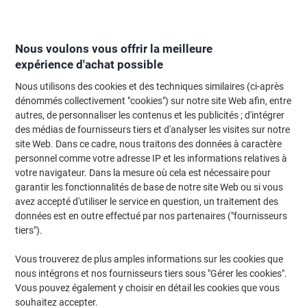
Passer
Passer
au
à
contenu
la
navigation
Nous voulons vous offrir la meilleure
expérience d'achat possible
Nous utilisons des cookies et des techniques similaires (ci-après
Page d'Accueil
Moteur de recherche d'encre et toner
dénommés collectivement "cookies") sur notre site Web afin, entre
autres, de personnaliser les contenus et les publicités ; d'intégrer
Trouvez rapidement les cartouches d'encre, toners ou
des médias de fournisseurs tiers et d'analyser les visites sur notre
les étiquettes pour votre imprimante.
site Web. Dans ce cadre, nous traitons des données à caractère
personnel comme votre adresse IP et les informations relatives à
votre navigateur. Dans la mesure où cela est nécessaire pour
Sélectionner la marque, la gamme et le modèle
garantir les fonctionnalités de base de notre site Web ou si vous
avez accepté d'utiliser le service en question, un traitement des
Lexmark
données est en outre effectué par nos partenaires ("fournisseurs
tiers").
CS
Vous trouverez de plus amples informations sur les cookies que
nous intégrons et nos fournisseurs tiers sous "Gérer les cookies".
Lexmark CS 410 DTN
Vous pouvez également y choisir en détail les cookies que vous
souhaitez accepter.