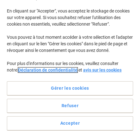
En cliquant sur "Accepter", vous acceptez le stockage de cookies
Pour retrouver les imprimantes listées et/ou les cartouches
précédemment achetées
Se connecter
sur votre appareil. Si vous souhaitez refuser l'utilisation des
cookies non essentiels, veuillez sélectionner "Refuser".
Lexmark CS 410 DTN Cartouches Toner
(11)
Vous pouvez à tout moment accéder à votre sélection et l'adapter
en cliquant sur le lien "Gérer les cookies" dans le pied de page et
Filtrer par
révoquer ainsi le consentement que vous avez donné.
Cadeau
gratuit
Pour plus d'informations sur les cookies, veuillez consulter
Toner D'origine Lexmark 70C2HME
notre
Déclaration de confidentialité
et
avis sur les cookies
Magenta
Achetez Plus,
Dépensez Moins
Gérer les cookies
€204,99
Unité
À partir de 3 Unités
€239,84 TVA incl.
Refuser
En stock
Livraison 2-3 jours ouvrables
Quantité
Accepter
Cadeau