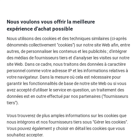
Passer
Passer
au
à
contenu
la
navigation
Nous voulons vous offrir la meilleure
expérience d'achat possible
Nous utilisons des cookies et des techniques similaires (ci-après
Page d'Accueil
Moteur de recherche d'encre et toner
dénommés collectivement "cookies") sur notre site Web afin, entre
autres, de personnaliser les contenus et les publicités ; d'intégrer
Trouvez rapidement les cartouches d'encre, toners ou
des médias de fournisseurs tiers et d'analyser les visites sur notre
les étiquettes pour votre imprimante.
site Web. Dans ce cadre, nous traitons des données à caractère
personnel comme votre adresse IP et les informations relatives à
votre navigateur. Dans la mesure où cela est nécessaire pour
Sélectionner la marque, la gamme et le modèle
garantir les fonctionnalités de base de notre site Web ou si vous
avez accepté d'utiliser le service en question, un traitement des
Lexmark
données est en outre effectué par nos partenaires ("fournisseurs
tiers").
CX
Vous trouverez de plus amples informations sur les cookies que
nous intégrons et nos fournisseurs tiers sous "Gérer les cookies".
Lexmark CX 310 N
Vous pouvez également y choisir en détail les cookies que vous
souhaitez accepter.