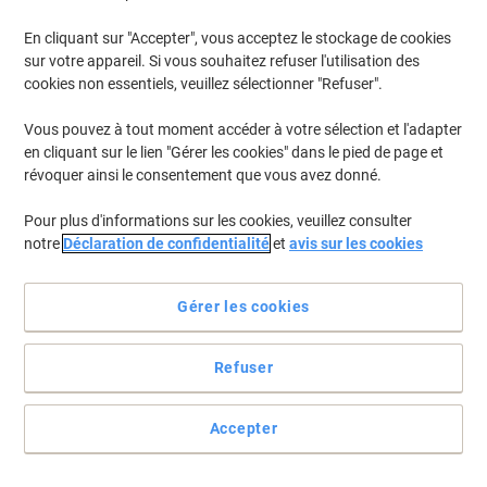
En cliquant sur "Accepter", vous acceptez le stockage de cookies
Pour retrouver les imprimantes listées et/ou les cartouches
précédemment achetées
Se connecter
sur votre appareil. Si vous souhaitez refuser l'utilisation des
cookies non essentiels, veuillez sélectionner "Refuser".
Lexmark CX 310 N Cartouches Toner
(5)
Vous pouvez à tout moment accéder à votre sélection et l'adapter
en cliquant sur le lien "Gérer les cookies" dans le pied de page et
Filtrer par
révoquer ainsi le consentement que vous avez donné.
Cadeau
gratuit
Pour plus d'informations sur les cookies, veuillez consulter
Tambour Lexmark D'origine 70C0Z50
notre
Déclaration de confidentialité
et
avis sur les cookies
Noir, cyan, jaune, magenta Duopack 2
Unités
Gérer les cookies
Achetez Plus,
Dépensez Moins
€409,99
Duopack
À partir de 3 Duopacks
Refuser
€479,69 TVA incl.
En stock
Livraison 2-3 jours ouvrables
Quantité
Accepter