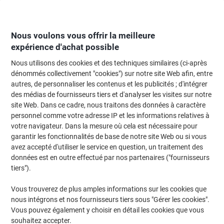
Passer
Passer
au
à
contenu
la
navigation
Nous voulons vous offrir la meilleure
expérience d'achat possible
Nous utilisons des cookies et des techniques similaires (ci-après
Page d'Accueil
Moteur de recherche d'encre et toner
dénommés collectivement "cookies") sur notre site Web afin, entre
autres, de personnaliser les contenus et les publicités ; d'intégrer
Trouvez rapidement les cartouches d'encre, toners ou
des médias de fournisseurs tiers et d'analyser les visites sur notre
les étiquettes pour votre imprimante.
site Web. Dans ce cadre, nous traitons des données à caractère
personnel comme votre adresse IP et les informations relatives à
votre navigateur. Dans la mesure où cela est nécessaire pour
Sélectionner la marque, la gamme et le modèle
garantir les fonctionnalités de base de notre site Web ou si vous
avez accepté d'utiliser le service en question, un traitement des
Lexmark
données est en outre effectué par nos partenaires ("fournisseurs
tiers").
CX
Vous trouverez de plus amples informations sur les cookies que
nous intégrons et nos fournisseurs tiers sous "Gérer les cookies".
Lexmark CX 517 DE
Vous pouvez également y choisir en détail les cookies que vous
souhaitez accepter.