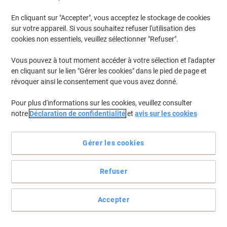
En cliquant sur "Accepter", vous acceptez le stockage de cookies
Pour retrouver les imprimantes listées et/ou les cartouches
précédemment achetées
Se connecter
sur votre appareil. Si vous souhaitez refuser l'utilisation des
cookies non essentiels, veuillez sélectionner "Refuser".
Lexmark MS 317 DN Cartouches Toner
(1)
Vous pouvez à tout moment accéder à votre sélection et l'adapter
en cliquant sur le lien "Gérer les cookies" dans le pied de page et
Filtrer par
révoquer ainsi le consentement que vous avez donné.
Cadeau
gratuit
Pour plus d'informations sur les cookies, veuillez consulter
Tambour Lexmark D'origine 50F0Z00
notre
Déclaration de confidentialité
et
avis sur les cookies
Noir
Achetez Plus,
Dépensez Moins
Gérer les cookies
€65,09
Unité
À partir de 3 Unités
€76,16 TVA incl.
Refuser
En stock
Livraison 2-3 jours ouvrables
Quantité
Accepter
Page
Page
1