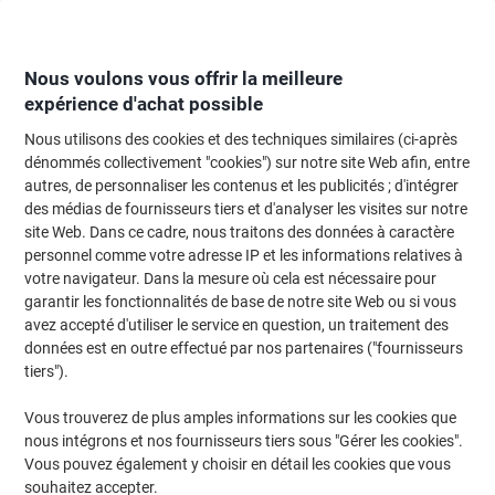
Passer
Passer
au
à
contenu
la
navigation
Nous voulons vous offrir la meilleure
expérience d'achat possible
Nous utilisons des cookies et des techniques similaires (ci-après
Page d'Accueil
Moteur de recherche d'encre et toner
dénommés collectivement "cookies") sur notre site Web afin, entre
autres, de personnaliser les contenus et les publicités ; d'intégrer
Trouvez rapidement les cartouches d'encre, toners ou
des médias de fournisseurs tiers et d'analyser les visites sur notre
les étiquettes pour votre imprimante.
site Web. Dans ce cadre, nous traitons des données à caractère
personnel comme votre adresse IP et les informations relatives à
votre navigateur. Dans la mesure où cela est nécessaire pour
Sélectionner la marque, la gamme et le modèle
garantir les fonctionnalités de base de notre site Web ou si vous
avez accepté d'utiliser le service en question, un traitement des
Lexmark
données est en outre effectué par nos partenaires ("fournisseurs
tiers").
MS
Vous trouverez de plus amples informations sur les cookies que
nous intégrons et nos fournisseurs tiers sous "Gérer les cookies".
Lexmark MS 317 DN
Vous pouvez également y choisir en détail les cookies que vous
souhaitez accepter.