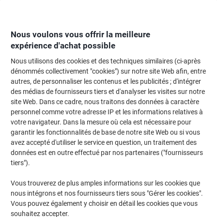
Passer
Passer
au
à
contenu
la
navigation
Nous voulons vous offrir la meilleure
expérience d'achat possible
Nous utilisons des cookies et des techniques similaires (ci-après
Page d'Accueil
Moteur de recherche d'encre et toner
dénommés collectivement "cookies") sur notre site Web afin, entre
autres, de personnaliser les contenus et les publicités ; d'intégrer
Trouvez rapidement les cartouches d'encre, toners ou
des médias de fournisseurs tiers et d'analyser les visites sur notre
les étiquettes pour votre imprimante.
site Web. Dans ce cadre, nous traitons des données à caractère
personnel comme votre adresse IP et les informations relatives à
votre navigateur. Dans la mesure où cela est nécessaire pour
Sélectionner la marque, la gamme et le modèle
garantir les fonctionnalités de base de notre site Web ou si vous
avez accepté d'utiliser le service en question, un traitement des
Lexmark
données est en outre effectué par nos partenaires ("fournisseurs
tiers").
MS
Vous trouverez de plus amples informations sur les cookies que
nous intégrons et nos fournisseurs tiers sous "Gérer les cookies".
Lexmark MS 810 DE
Vous pouvez également y choisir en détail les cookies que vous
souhaitez accepter.