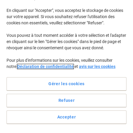
En cliquant sur "Accepter", vous acceptez le stockage de cookies
Pour retrouver les imprimantes listées et/ou les cartouches
précédemment achetées
Se connecter
sur votre appareil. Si vous souhaitez refuser l'utilisation des
cookies non essentiels, veuillez sélectionner "Refuser".
Lexmark MS 810 DE Cartouches Toner
(1)
Vous pouvez à tout moment accéder à votre sélection et l'adapter
en cliquant sur le lien "Gérer les cookies" dans le pied de page et
Filtrer par
révoquer ainsi le consentement que vous avez donné.
Cadeau
gratuit
Pour plus d'informations sur les cookies, veuillez consulter
Toner Lexmark D'origine 52D2H00 Noir
notre
Déclaration de confidentialité
et
avis sur les cookies
Achetez Plus,
Dépensez Moins
€564,00
Unité
Gérer les cookies
À partir de 3 Unités
€659,88 TVA incl.
Livraison directe par le fournisseur
Refuser
Quantité
Accepter
Page
Page
1
précédente
suivante