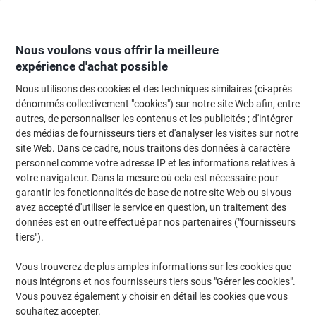
Passer
Passer
au
à
contenu
la
navigation
Nous voulons vous offrir la meilleure
expérience d'achat possible
Nous utilisons des cookies et des techniques similaires (ci-après
Page d'Accueil
Moteur de recherche d'encre et toner
dénommés collectivement "cookies") sur notre site Web afin, entre
autres, de personnaliser les contenus et les publicités ; d'intégrer
Trouvez rapidement les cartouches d'encre, toners ou
des médias de fournisseurs tiers et d'analyser les visites sur notre
les étiquettes pour votre imprimante.
site Web. Dans ce cadre, nous traitons des données à caractère
personnel comme votre adresse IP et les informations relatives à
votre navigateur. Dans la mesure où cela est nécessaire pour
Sélectionner la marque, la gamme et le modèle
garantir les fonctionnalités de base de notre site Web ou si vous
avez accepté d'utiliser le service en question, un traitement des
Lexmark
données est en outre effectué par nos partenaires ("fournisseurs
tiers").
MX
Vous trouverez de plus amples informations sur les cookies que
nous intégrons et nos fournisseurs tiers sous "Gérer les cookies".
Lexmark MX 822
Vous pouvez également y choisir en détail les cookies que vous
souhaitez accepter.