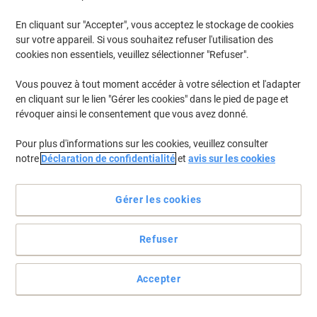
En cliquant sur "Accepter", vous acceptez le stockage de cookies
Pour retrouver les imprimantes listées et/ou les cartouches
précédemment achetées
Se connecter
sur votre appareil. Si vous souhaitez refuser l'utilisation des
cookies non essentiels, veuillez sélectionner "Refuser".
Lexmark MX 822 Cartouches Toner
(2)
Vous pouvez à tout moment accéder à votre sélection et l'adapter
en cliquant sur le lien "Gérer les cookies" dans le pied de page et
Filtrer par
révoquer ainsi le consentement que vous avez donné.
Cadeau
gratuit
Pour plus d'informations sur les cookies, veuillez consulter
Toner Lexmark D'origine 58D2H00 Noir
notre
Déclaration de confidentialité
et
avis sur les cookies
Achetez Plus,
Dépensez Moins
€339,99
Unité
Gérer les cookies
À partir de 3 Unités
€397,79 TVA incl.
En stock
Livraison 1-2 jours ouvrables
Refuser
Quantité
Accepter
Cadeau
gratuit