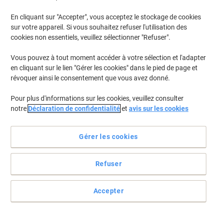
En cliquant sur "Accepter", vous acceptez le stockage de cookies
Pour retrouver les imprimantes listées et/ou les cartouches
précédemment achetées
Se connecter
sur votre appareil. Si vous souhaitez refuser l'utilisation des
cookies non essentiels, veuillez sélectionner "Refuser".
Lexmark X 543 DN Cartouches Toner
(2)
Vous pouvez à tout moment accéder à votre sélection et l'adapter
en cliquant sur le lien "Gérer les cookies" dans le pied de page et
Filtrer par
révoquer ainsi le consentement que vous avez donné.
Cadeau
gratuit
Pour plus d'informations sur les cookies, veuillez consulter
Récupérateur de toner usagé Lexmark
notre
Déclaration de confidentialité
et
avis sur les cookies
D'origine C540X75G
Achetez Plus,
Dépensez Moins
Gérer les cookies
€16,99
Unité
À partir de 3 Unités
€19,88 TVA incl.
Refuser
En stock
Livraison 2-3 jours ouvrables
Quantité
Accepter
Cadeau