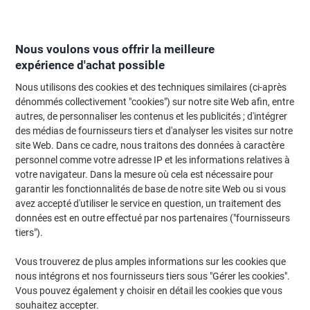
Passer
Passer
au
à
contenu
la
navigation
Nous voulons vous offrir la meilleure
expérience d'achat possible
Nous utilisons des cookies et des techniques similaires (ci-après
Page d'Accueil
Moteur de recherche d'encre et toner
dénommés collectivement "cookies") sur notre site Web afin, entre
autres, de personnaliser les contenus et les publicités ; d'intégrer
Trouvez rapidement les cartouches d'encre, toners ou
des médias de fournisseurs tiers et d'analyser les visites sur notre
les étiquettes pour votre imprimante.
site Web. Dans ce cadre, nous traitons des données à caractère
personnel comme votre adresse IP et les informations relatives à
votre navigateur. Dans la mesure où cela est nécessaire pour
Sélectionner la marque, la gamme et le modèle
garantir les fonctionnalités de base de notre site Web ou si vous
avez accepté d'utiliser le service en question, un traitement des
Lexmark
données est en outre effectué par nos partenaires ("fournisseurs
tiers").
X
Vous trouverez de plus amples informations sur les cookies que
nous intégrons et nos fournisseurs tiers sous "Gérer les cookies".
Lexmark X 543 DN
Vous pouvez également y choisir en détail les cookies que vous
souhaitez accepter.