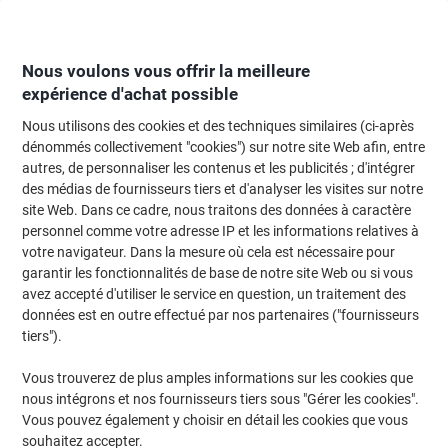
Passer
Passer
au
à
contenu
la
navigation
Nous voulons vous offrir la meilleure
expérience d'achat possible
Nous utilisons des cookies et des techniques similaires (ci-après
Page d'Accueil
Moteur de recherche d'encre et toner
dénommés collectivement "cookies") sur notre site Web afin, entre
autres, de personnaliser les contenus et les publicités ; d'intégrer
Trouvez rapidement les cartouches d'encre, toners ou
des médias de fournisseurs tiers et d'analyser les visites sur notre
les étiquettes pour votre imprimante.
site Web. Dans ce cadre, nous traitons des données à caractère
personnel comme votre adresse IP et les informations relatives à
votre navigateur. Dans la mesure où cela est nécessaire pour
Sélectionner la marque, la gamme et le modèle
garantir les fonctionnalités de base de notre site Web ou si vous
avez accepté d'utiliser le service en question, un traitement des
MAI
données est en outre effectué par nos partenaires ("fournisseurs
tiers").
PT
Vous trouverez de plus amples informations sur les cookies que
nous intégrons et nos fournisseurs tiers sous "Gérer les cookies".
MAI PT 4228
Vous pouvez également y choisir en détail les cookies que vous
souhaitez accepter.