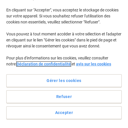
En cliquant sur "Accepter", vous acceptez le stockage de cookies
Pour retrouver les imprimantes listées et/ou les cartouches
précédemment achetées
Se connecter
sur votre appareil. Si vous souhaitez refuser l'utilisation des
cookies non essentiels, veuillez sélectionner "Refuser".
MAI PT 4228 Cartouches Jet Encre
(1)
Vous pouvez à tout moment accéder à votre sélection et l'adapter
en cliquant sur le lien "Gérer les cookies" dans le pied de page et
Filtrer par
révoquer ainsi le consentement que vous avez donné.
Ruban d'impression D'origine OKI 2569
Pour plus d'informations sur les cookies, veuillez consulter
Noir 9002309
notre
Déclaration de confidentialité
et
avis sur les cookies
Achetez Plus,
Dépensez Moins
€15,49
Unité
À partir de 3 Unités
Gérer les cookies
€18,12 TVA incl.
En stock
Livraison 1-2 jours ouvrables
Refuser
Quantité
Accepter
Page
Page
1
précédente
suivante