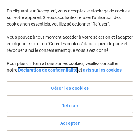
En cliquant sur "Accepter", vous acceptez le stockage de cookies
Pour retrouver les imprimantes listées et/ou les cartouches
précédemment achetées
Se connecter
sur votre appareil. Si vous souhaitez refuser l'utilisation des
cookies non essentiels, veuillez sélectionner "Refuser".
Nixdorf Highprint 4100 Cartouches Jet Encre
(1)
Vous pouvez à tout moment accéder à votre sélection et l'adapter
en cliquant sur le lien "Gérer les cookies" dans le pied de page et
Filtrer par
révoquer ainsi le consentement que vous avez donné.
Ruban d'impression D'origine OKI 2569
Pour plus d'informations sur les cookies, veuillez consulter
Noir 9002309
notre
Déclaration de confidentialité
et
avis sur les cookies
Achetez Plus,
Dépensez Moins
€15,49
Unité
À partir de 3 Unités
Gérer les cookies
€18,12 TVA incl.
En stock
Livraison 1-2 jours ouvrables
Refuser
Quantité
Accepter
Page
Page
1
précédente
suivante