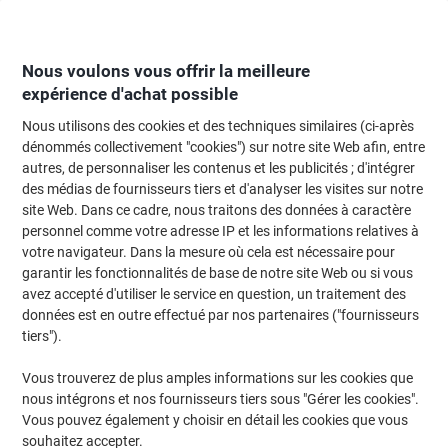
Passer
Passer
au
à
contenu
la
navigation
Nous voulons vous offrir la meilleure
expérience d'achat possible
Nous utilisons des cookies et des techniques similaires (ci-après
Page d'Accueil
Moteur de recherche d'encre et toner
dénommés collectivement "cookies") sur notre site Web afin, entre
autres, de personnaliser les contenus et les publicités ; d'intégrer
Trouvez rapidement les cartouches d'encre, toners ou
des médias de fournisseurs tiers et d'analyser les visites sur notre
les étiquettes pour votre imprimante.
site Web. Dans ce cadre, nous traitons des données à caractère
personnel comme votre adresse IP et les informations relatives à
votre navigateur. Dans la mesure où cela est nécessaire pour
Sélectionner la marque, la gamme et le modèle
garantir les fonctionnalités de base de notre site Web ou si vous
avez accepté d'utiliser le service en question, un traitement des
Nixdorf
données est en outre effectué par nos partenaires ("fournisseurs
tiers").
Highprint
Vous trouverez de plus amples informations sur les cookies que
nous intégrons et nos fournisseurs tiers sous "Gérer les cookies".
Nixdorf Highprint 4100
Vous pouvez également y choisir en détail les cookies que vous
souhaitez accepter.