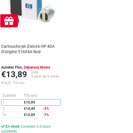
Cadeau
gratuit
Cartouche jet d'encre HP 40A
D'origine 51604A Noir
Achetez Plus,
Dépensez Moins
€13,89
Unité
À partir de 3 Unités
€16,25 TVA incl.
Économies
Quantité
TVA excl.
1
€15,09
2
€14,49
-3%
3+
€13,89
-7%
En stock
Livraison 2-3 jours
ouvrables