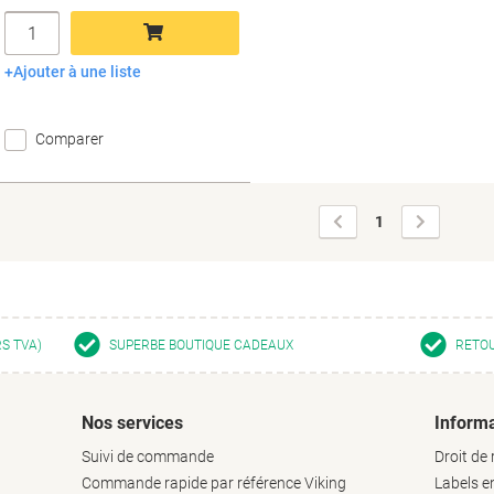
Quantité
Ajouter à une liste
Ajouter au panier
Comparer
Page
Page
1
précédente
suivante
RS TVA)
SUPERBE BOUTIQUE CADEAUX
RETOU
Nos services
Informa
Suivi de commande
Droit de 
Commande rapide par référence Viking
Labels 