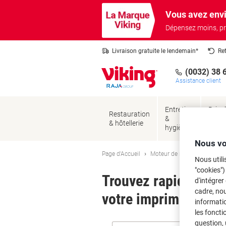
Passer
Passer
Vous avez envi
au
à
contenu
la
Dépensez moins, pr
navigation
Livraison gratuite le lendemain*
Re
(0032) 38 
Assistance client
Entretien
Brico
Restauration
&
&
& hôtellerie
hygiène
sécur
Nous vo
Page d'Accueil
Moteur de recherche d'encre
Nous utili
"cookies")
Trouvez rapidement l
d'intégrer
cadre, no
votre imprimante.
informatio
les foncti
question, 