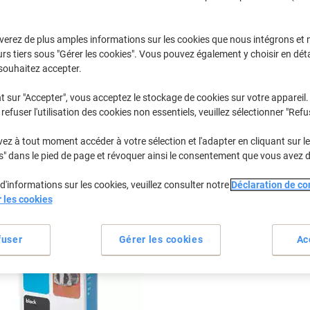
Sélectionner la marque, la gamme et le modèle
verez de plus amples informations sur les cookies que nous intégrons et 
rs tiers sous "Gérer les cookies". Vous pouvez également y choisir en déta
None
Northern Te
souhaitez accepter.
t sur "Accepter", vous acceptez le stockage de cookies sur votre appareil.
refuser l'utilisation des cookies non essentiels, veuillez sélectionner "Refu
/ou les cartouches précédemment achetées
Se connecter
z à tout moment accéder à votre sélection et l'adapter en cliquant sur le 
Northern Telecom Displayjet Cartouc
s" dans le pied de page et révoquer ainsi le consentement que vous avez 
d'informations sur les cookies, veuillez consulter notre
Déclaration de con
rier par :
r les cookies
fuser
Gérer les cookies
Ac