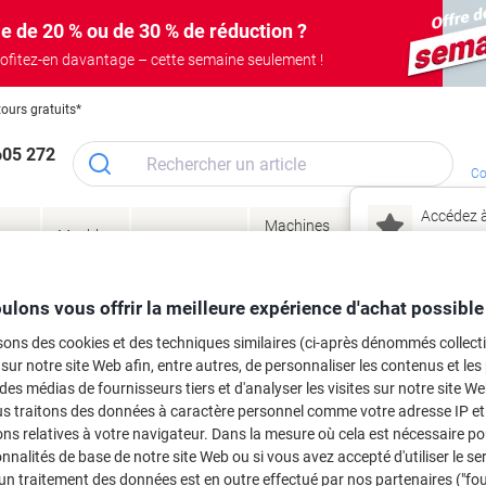
e de 20 % ou de 30 % de réduction ?
ofitez-en davantage – cette semaine seulement !
tours gratuits*
605 272
Co
Accédez à
Machines
Papie
lage
Meubles
Encres
– connec
Réunion &
de bureau
enve
de
&
présentation
&
&
ité
bureau
toner
technologie
emba
Mon
ulons vous offrir la meilleure expérience d'achat possible
Nouveau chez Vik
 et toner
sons des cookies et des techniques similaires (ci-après dénommés collec
ma
 sur notre site Web afin, entre autres, de personnaliser les contenus et les p
es cartouches d'encre, toners ou les
 des médias de fournisseurs tiers et d'analyser les visites sur notre site W
us traitons des données à caractère personnel comme votre adresse IP et 
ns relatives à votre navigateur. Dans la mesure où cela est nécessaire po
onnalités de base de notre site Web ou si vous avez accepté d'utiliser le se
un traitement des données est en outre effectué par nos partenaires ("fo