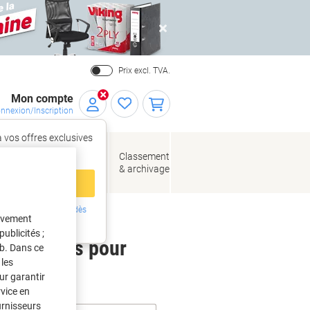
Close
Prix excl. TVA.
Mon compte
nnexion/Inscription
 vos offres exclusives
r,
tez‑vous
loppes
Fournitures
Classement
de bureau
& archivage
llage
 compte
ing ?
Inscrivez-vous dès
tivement
intenant
ublicités ;
 étiquettes pour
eb. Dans ce
les
ur garantir
rvice en
urnisseurs