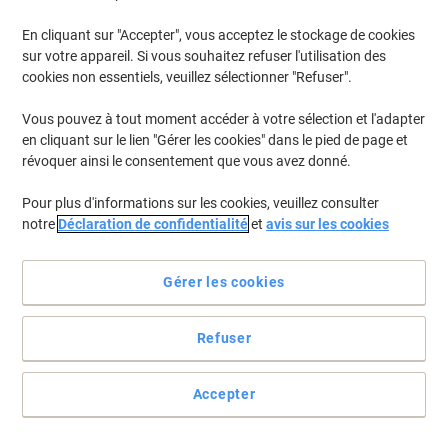
En cliquant sur "Accepter", vous acceptez le stockage de cookies
Pour retrouver les imprimantes listées et/ou les cartouches
précédemment achetées
Se connecter
sur votre appareil. Si vous souhaitez refuser l'utilisation des
cookies non essentiels, veuillez sélectionner "Refuser".
OKI B 431 Cartouches Toner
(3)
Vous pouvez à tout moment accéder à votre sélection et l'adapter
en cliquant sur le lien "Gérer les cookies" dans le pied de page et
Filtrer par
révoquer ainsi le consentement que vous avez donné.
Toner 44574702 D'origine OKI Noir
Pour plus d'informations sur les cookies, veuillez consulter
notre
Déclaration de confidentialité
et
avis sur les cookies
Achetez Plus,
Dépensez Moins
€109,99
Unité
À partir de 3 Unités
€128,69 TVA incl.
Gérer les cookies
En stock
Livraison 1-2 jours ouvrables
Quantité
Refuser
Accepter
Tambour OKI 44574302 D'origine Noir
Achetez Plus,
Dépensez Moins