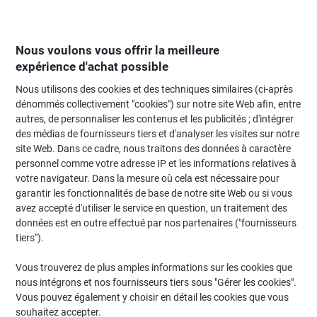
Passer
Passer
au
à
contenu
la
navigation
Nous voulons vous offrir la meilleure
expérience d'achat possible
Nous utilisons des cookies et des techniques similaires (ci-après
Page d'Accueil
Moteur de recherche d'encre et toner
dénommés collectivement "cookies") sur notre site Web afin, entre
autres, de personnaliser les contenus et les publicités ; d'intégrer
Trouvez rapidement les cartouches d'encre, toners ou
des médias de fournisseurs tiers et d'analyser les visites sur notre
les étiquettes pour votre imprimante.
site Web. Dans ce cadre, nous traitons des données à caractère
personnel comme votre adresse IP et les informations relatives à
votre navigateur. Dans la mesure où cela est nécessaire pour
Sélectionner la marque, la gamme et le modèle
garantir les fonctionnalités de base de notre site Web ou si vous
avez accepté d'utiliser le service en question, un traitement des
OKI
données est en outre effectué par nos partenaires ("fournisseurs
tiers").
B
Vous trouverez de plus amples informations sur les cookies que
nous intégrons et nos fournisseurs tiers sous "Gérer les cookies".
OKI B 431
Vous pouvez également y choisir en détail les cookies que vous
souhaitez accepter.