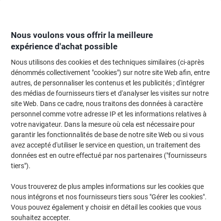
Passer
Passer
au
à
contenu
la
navigation
Nous voulons vous offrir la meilleure
expérience d'achat possible
Nous utilisons des cookies et des techniques similaires (ci-après
Page d'Accueil
Moteur de recherche d'encre et toner
dénommés collectivement "cookies") sur notre site Web afin, entre
autres, de personnaliser les contenus et les publicités ; d'intégrer
Trouvez rapidement les cartouches d'encre, toners ou
des médias de fournisseurs tiers et d'analyser les visites sur notre
les étiquettes pour votre imprimante.
site Web. Dans ce cadre, nous traitons des données à caractère
personnel comme votre adresse IP et les informations relatives à
votre navigateur. Dans la mesure où cela est nécessaire pour
Sélectionner la marque, la gamme et le modèle
garantir les fonctionnalités de base de notre site Web ou si vous
avez accepté d'utiliser le service en question, un traitement des
OKI
données est en outre effectué par nos partenaires ("fournisseurs
tiers").
C
Vous trouverez de plus amples informations sur les cookies que
nous intégrons et nos fournisseurs tiers sous "Gérer les cookies".
OKI C 321
Vous pouvez également y choisir en détail les cookies que vous
souhaitez accepter.