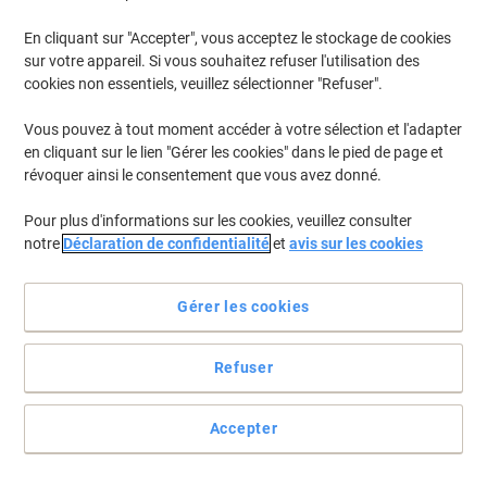
En cliquant sur "Accepter", vous acceptez le stockage de cookies
Pour retrouver les imprimantes listées et/ou les cartouches
précédemment achetées
Se connecter
sur votre appareil. Si vous souhaitez refuser l'utilisation des
cookies non essentiels, veuillez sélectionner "Refuser".
OKI C 321 Cartouches Toner
(4)
Vous pouvez à tout moment accéder à votre sélection et l'adapter
en cliquant sur le lien "Gérer les cookies" dans le pied de page et
Filtrer par
révoquer ainsi le consentement que vous avez donné.
Toner 44973535 D'origine OKI Cyan
Pour plus d'informations sur les cookies, veuillez consulter
notre
Déclaration de confidentialité
et
avis sur les cookies
Achetez Plus,
Dépensez Moins
€109,99
Unité
À partir de 3 Unités
€128,69 TVA incl.
Gérer les cookies
En stock
Livraison 2-3 jours ouvrables
Quantité
Refuser
Accepter
Toner 44973536 D'origine OKI Noir
Achetez Plus,
Dépensez Moins