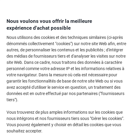
Passer
Passer
au
à
contenu
la
navigation
Nous voulons vous offrir la meilleure
expérience d'achat possible
Nous utilisons des cookies et des techniques similaires (ci-après
Page d'Accueil
Moteur de recherche d'encre et toner
dénommés collectivement "cookies") sur notre site Web afin, entre
autres, de personnaliser les contenus et les publicités ; d'intégrer
Trouvez rapidement les cartouches d'encre, toners ou
des médias de fournisseurs tiers et d'analyser les visites sur notre
les étiquettes pour votre imprimante.
site Web. Dans ce cadre, nous traitons des données à caractère
personnel comme votre adresse IP et les informations relatives à
votre navigateur. Dans la mesure où cela est nécessaire pour
Sélectionner la marque, la gamme et le modèle
garantir les fonctionnalités de base de notre site Web ou si vous
avez accepté d'utiliser le service en question, un traitement des
OKI
données est en outre effectué par nos partenaires ("fournisseurs
tiers").
GE
Vous trouverez de plus amples informations sur les cookies que
nous intégrons et nos fournisseurs tiers sous "Gérer les cookies".
OKI GE 8253 A
Vous pouvez également y choisir en détail les cookies que vous
souhaitez accepter.