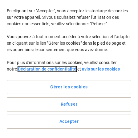
En cliquant sur "Accepter", vous acceptez le stockage de cookies
Pour retrouver les imprimantes listées et/ou les cartouches
précédemment achetées
Se connecter
sur votre appareil. Si vous souhaitez refuser l'utilisation des
cookies non essentiels, veuillez sélectionner "Refuser".
OKI GE 8253 A Cartouches Jet Encre
(1)
Vous pouvez à tout moment accéder à votre sélection et l'adapter
en cliquant sur le lien "Gérer les cookies" dans le pied de page et
Filtrer par
révoquer ainsi le consentement que vous avez donné.
Ruban d'impression D'origine OKI 2569
Pour plus d'informations sur les cookies, veuillez consulter
Noir 9002309
notre
Déclaration de confidentialité
et
avis sur les cookies
Achetez Plus,
Dépensez Moins
€15,49
Unité
À partir de 3 Unités
Gérer les cookies
€18,12 TVA incl.
En stock
Livraison 2-3 jours ouvrables
Refuser
Quantité
Accepter
Page
Page
1
précédente
suivante