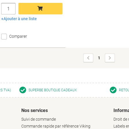
Quantité
Ajouter à une liste
Ajouter au panier
Comparer
Page
Page
1
précédente
suivante
RS TVA)
SUPERBE BOUTIQUE CADEAUX
RETOU
Nos services
Informa
Suivi de commande
Droit de 
Commande rapide par référence Viking
Labels 