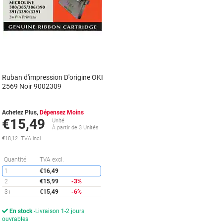
Ruban d'impression D'origine OKI
2569 Noir 9002309
Achetez Plus,
Dépensez Moins
€15,49
Unité
À partir de 3 Unités
€18,12 TVA incl.
Économies
Quantité
TVA excl.
1
€16,49
2
€15,99
-3%
3+
€15,49
-6%
En stock
Livraison 1-2 jours
ouvrables