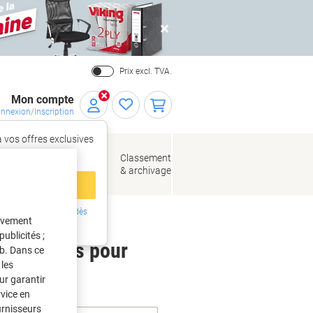
Close
Prix excl. TVA.
Mon compte
nnexion/Inscription
 vos offres exclusives
r,
tez‑vous
loppes
Fournitures
Classement
de bureau
& archivage
llage
 compte
ing ?
Inscrivez-vous dès
tivement
intenant
ublicités ;
 étiquettes pour
eb. Dans ce
les
ur garantir
rvice en
urnisseurs