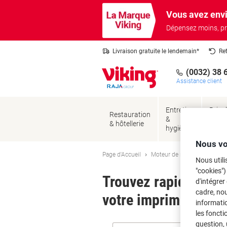
Passer
Passer
Vous avez envi
au
à
contenu
la
Dépensez moins, pr
navigation
Livraison gratuite le lendemain*
Re
(0032) 38 
Assistance client
Entretien
Brico
Restauration
&
&
& hôtellerie
hygiène
sécur
Nous vo
Page d'Accueil
Moteur de recherche d'encre
Nous utili
"cookies")
Trouvez rapidement l
d'intégrer
cadre, no
votre imprimante.
informatio
les foncti
question, 