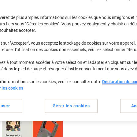
Sélectionner la marque, la gamme et le modèle
verez de plus amples informations sur les cookies que nous intégrons et 
rs tiers sous "Gérer les cookies". Vous pouvez également y choisir en déta
Okimate
OKI Okimat
souhaitez accepter.
t sur "Accepter", vous acceptez le stockage de cookies sur votre appareil.
refuser l'utilisation des cookies non essentiels, veuillez sélectionner "Refu
/ou les cartouches précédemment achetées
Se connecter
z à tout moment accéder à votre sélection et l'adapter en cliquant sur le 
OKI Okimate 240 Cartouches Jet Encr
s" dans le pied de page et révoquer ainsi le consentement que vous avez 
d'informations sur les cookies, veuillez consulter notre
Déclaration de con
rier par :
r les cookies
fuser
Gérer les cookies
Ac