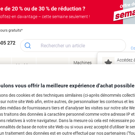
e de 20 % ou de 30 % de réduction ?
ofitez-en davantage – cette semaine seulement !
tours gratuits*
605 272
Co
Accédez à
Machines
Papie
lage
Meubles
Encres
– connec
Réunion &
de bureau
enve
de
&
présentation
&
&
ité
bureau
toner
technologie
emba
Mon
ulons vous offrir la meilleure expérience d'achat possible
Nouveau chez Vik
 et toner
sons des cookies et des techniques similaires (ci-après dénommés collec
ma
 sur notre site Web afin, entre autres, de personnaliser les contenus et les p
es cartouches d'encre, toners ou les
 des médias de fournisseurs tiers et d'analyser les visites sur notre site W
us traitons des données à caractère personnel comme votre adresse IP et 
ns relatives à votre navigateur. Dans la mesure où cela est nécessaire po
onnalités de base de notre site Web ou si vous avez accepté d'utiliser le se
un traitement des données est en outre effectué par nos partenaires ("fo