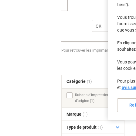
tiers").
Vous trou
fournisseu
OKI
que vous 
En cliquan
souhaitez 
Pour retrouver les imprimantes listées et
Vous pouve
les cookie
Pour plus 
Catégorie
(1)
T
et
avis su
Rubans d'impression,
d'origine (1)
Re
Marque
(1)
Type de produit
(1)