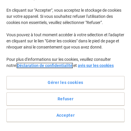
En cliquant sur "Accepter", vous acceptez le stockage de cookies
Pour retrouver les imprimantes listées et/ou les cartouches
précédemment achetées
Se connecter
sur votre appareil. Si vous souhaitez refuser l'utilisation des
cookies non essentiels, veuillez sélectionner "Refuser".
Olympia CP 550 Cartouches Jet Encre
(1)
Vous pouvez à tout moment accéder à votre sélection et l'adapter
en cliquant sur le lien "Gérer les cookies" dans le pied de page et
Filtrer par
révoquer ainsi le consentement que vous avez donné.
Marque propre
Pour plus d'informations sur les cookies, veuillez consulter
Ruban encreur calculatrice Ativa CR455
notre
Déclaration de confidentialité
et
avis sur les cookies
Noir, rouge
Achetez Plus,
Dépensez Moins
Gérer les cookies
€3,49
Unité
À partir de 3 Unités
€4,08 TVA incl.
Refuser
En stock
Livraison 1-2 jours ouvrables
Quantité
Accepter
Page
Page
1