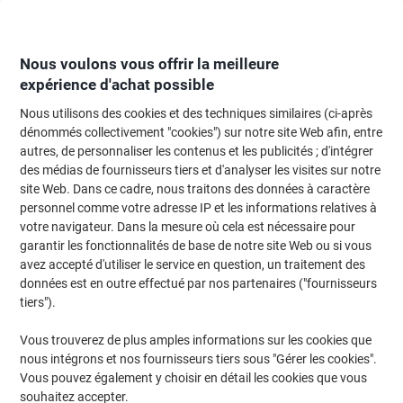
Passer
Passer
au
à
contenu
la
navigation
Nous voulons vous offrir la meilleure
expérience d'achat possible
Nous utilisons des cookies et des techniques similaires (ci-après
Page d'Accueil
Moteur de recherche d'encre et toner
dénommés collectivement "cookies") sur notre site Web afin, entre
autres, de personnaliser les contenus et les publicités ; d'intégrer
Trouvez rapidement les cartouches d'encre, toners ou
des médias de fournisseurs tiers et d'analyser les visites sur notre
les étiquettes pour votre imprimante.
site Web. Dans ce cadre, nous traitons des données à caractère
personnel comme votre adresse IP et les informations relatives à
votre navigateur. Dans la mesure où cela est nécessaire pour
Sélectionner la marque, la gamme et le modèle
garantir les fonctionnalités de base de notre site Web ou si vous
avez accepté d'utiliser le service en question, un traitement des
Olympia
données est en outre effectué par nos partenaires ("fournisseurs
tiers").
CP
Vous trouverez de plus amples informations sur les cookies que
nous intégrons et nos fournisseurs tiers sous "Gérer les cookies".
Olympia CP 550
Vous pouvez également y choisir en détail les cookies que vous
souhaitez accepter.