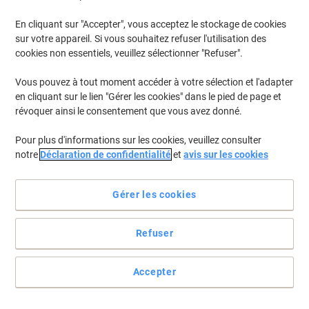
En cliquant sur "Accepter", vous acceptez le stockage de cookies
Pour retrouver les imprimantes listées et/ou les cartouches
précédemment achetées
Se connecter
sur votre appareil. Si vous souhaitez refuser l'utilisation des
cookies non essentiels, veuillez sélectionner "Refuser".
Ricoh Aficio MP 6500 Cartouches Toner
(1)
Vous pouvez à tout moment accéder à votre sélection et l'adapter
en cliquant sur le lien "Gérer les cookies" dans le pied de page et
Filtrer par
révoquer ainsi le consentement que vous avez donné.
Toner Ricoh D'origine 842346 Noir
Pour plus d'informations sur les cookies, veuillez consulter
notre
Déclaration de confidentialité
et
avis sur les cookies
Achetez Plus,
Dépensez Moins
€68,99
Unité
À partir de 3 Unités
€80,72 TVA incl.
Gérer les cookies
En stock
Livraison 2-3 jours ouvrables
Quantité
Refuser
Page
Page
1
Accepter
précédente
suivante