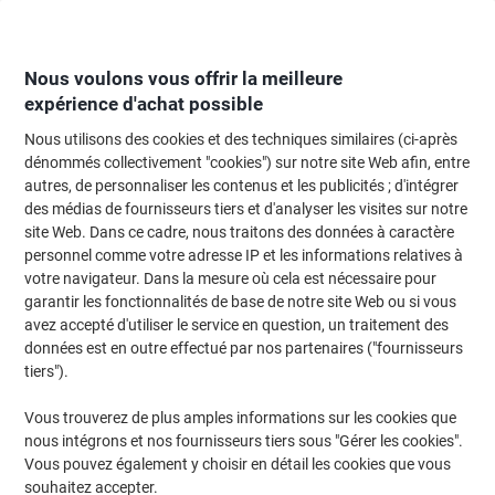
Passer
Passer
au
à
contenu
la
navigation
Nous voulons vous offrir la meilleure
expérience d'achat possible
Nous utilisons des cookies et des techniques similaires (ci-après
Page d'Accueil
Moteur de recherche d'encre et toner
dénommés collectivement "cookies") sur notre site Web afin, entre
autres, de personnaliser les contenus et les publicités ; d'intégrer
Trouvez rapidement les cartouches d'encre, toners ou
des médias de fournisseurs tiers et d'analyser les visites sur notre
les étiquettes pour votre imprimante.
site Web. Dans ce cadre, nous traitons des données à caractère
personnel comme votre adresse IP et les informations relatives à
votre navigateur. Dans la mesure où cela est nécessaire pour
Sélectionner la marque, la gamme et le modèle
garantir les fonctionnalités de base de notre site Web ou si vous
avez accepté d'utiliser le service en question, un traitement des
Ricoh
données est en outre effectué par nos partenaires ("fournisseurs
tiers").
Aficio MP
Vous trouverez de plus amples informations sur les cookies que
nous intégrons et nos fournisseurs tiers sous "Gérer les cookies".
Ricoh Aficio MP 6500
Vous pouvez également y choisir en détail les cookies que vous
souhaitez accepter.