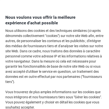
Passer
Passer
au
à
contenu
la
navigation
Nous voulons vous offrir la meilleure
expérience d'achat possible
Nous utilisons des cookies et des techniques similaires (ci-après
Page d'Accueil
Moteur de recherche d'encre et toner
dénommés collectivement "cookies") sur notre site Web afin, entre
autres, de personnaliser les contenus et les publicités ; d'intégrer
Trouvez rapidement les cartouches d'encre, toners ou
des médias de fournisseurs tiers et d'analyser les visites sur notre
les étiquettes pour votre imprimante.
site Web. Dans ce cadre, nous traitons des données à caractère
personnel comme votre adresse IP et les informations relatives à
votre navigateur. Dans la mesure où cela est nécessaire pour
Sélectionner la marque, la gamme et le modèle
garantir les fonctionnalités de base de notre site Web ou si vous
avez accepté d'utiliser le service en question, un traitement des
Ricoh
données est en outre effectué par nos partenaires ("fournisseurs
tiers").
Aficio MP
Vous trouverez de plus amples informations sur les cookies que
nous intégrons et nos fournisseurs tiers sous "Gérer les cookies".
Ricoh Aficio MP 8000 SP
Vous pouvez également y choisir en détail les cookies que vous
souhaitez accepter.