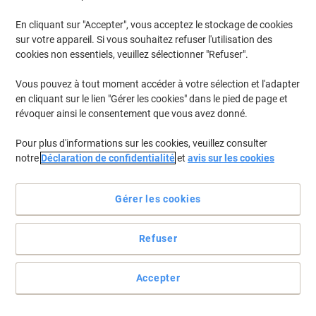
En cliquant sur "Accepter", vous acceptez le stockage de cookies
Pour retrouver les imprimantes listées et/ou les cartouches
précédemment achetées
Se connecter
sur votre appareil. Si vous souhaitez refuser l'utilisation des
cookies non essentiels, veuillez sélectionner "Refuser".
Ricoh Aficio MP 8000 SP Cartouches Toner
(1)
Vous pouvez à tout moment accéder à votre sélection et l'adapter
en cliquant sur le lien "Gérer les cookies" dans le pied de page et
Filtrer par
révoquer ainsi le consentement que vous avez donné.
Toner Ricoh D'origine 842346 Noir
Pour plus d'informations sur les cookies, veuillez consulter
notre
Déclaration de confidentialité
et
avis sur les cookies
Achetez Plus,
Dépensez Moins
€68,99
Unité
À partir de 3 Unités
€80,72 TVA incl.
Gérer les cookies
En stock
Livraison 2-3 jours ouvrables
Quantité
Refuser
Page
Page
1
Accepter
précédente
suivante