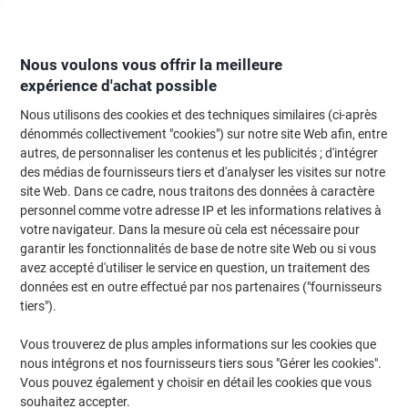
Passer
Passer
au
à
contenu
la
navigation
Nous voulons vous offrir la meilleure
expérience d'achat possible
Nous utilisons des cookies et des techniques similaires (ci-après
Page d'Accueil
Moteur de recherche d'encre et toner
dénommés collectivement "cookies") sur notre site Web afin, entre
autres, de personnaliser les contenus et les publicités ; d'intégrer
Trouvez rapidement les cartouches d'encre, toners ou
des médias de fournisseurs tiers et d'analyser les visites sur notre
les étiquettes pour votre imprimante.
site Web. Dans ce cadre, nous traitons des données à caractère
personnel comme votre adresse IP et les informations relatives à
votre navigateur. Dans la mesure où cela est nécessaire pour
Sélectionner la marque, la gamme et le modèle
garantir les fonctionnalités de base de notre site Web ou si vous
avez accepté d'utiliser le service en question, un traitement des
Samsung
données est en outre effectué par nos partenaires ("fournisseurs
tiers").
CLP
Vous trouverez de plus amples informations sur les cookies que
nous intégrons et nos fournisseurs tiers sous "Gérer les cookies".
Samsung CLP 415 N
Vous pouvez également y choisir en détail les cookies que vous
souhaitez accepter.