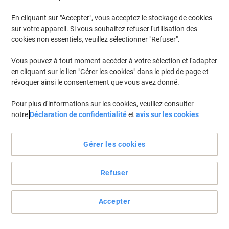
En cliquant sur "Accepter", vous acceptez le stockage de cookies
Pour retrouver les imprimantes listées et/ou les cartouches
précédemment achetées
Se connecter
sur votre appareil. Si vous souhaitez refuser l'utilisation des
cookies non essentiels, veuillez sélectionner "Refuser".
Samsung CLP 415 N Cartouches Toner
(9)
Vous pouvez à tout moment accéder à votre sélection et l'adapter
en cliquant sur le lien "Gérer les cookies" dans le pied de page et
Filtrer par
révoquer ainsi le consentement que vous avez donné.
Cadeau
Marque propre
gratuit
Pour plus d'informations sur les cookies, veuillez consulter
Toner Viking compatible Samsung CLT-
notre
Déclaration de confidentialité
et
avis sur les cookies
Y504S/ELS Jaune
Achetez Plus,
Dépensez Moins
Gérer les cookies
€61,99
Unité
À partir de 3 Unités
€72,53 TVA incl.
Refuser
En stock
Livraison 2-3 jours ouvrables
Quantité
Accepter
Cadeau
Marque propre