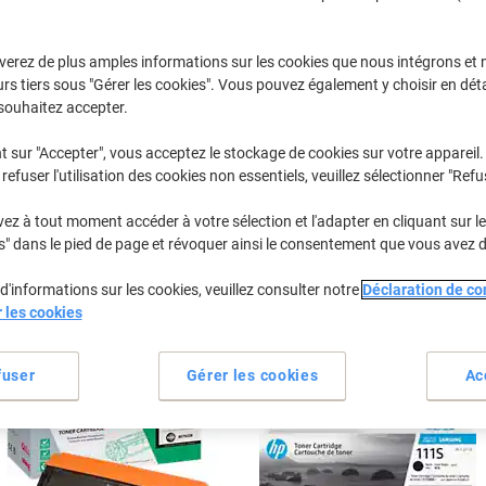
Sélectionner la marque, la gamme et le modèle
verez de plus amples informations sur les cookies que nous intégrons et 
rs tiers sous "Gérer les cookies". Vous pouvez également y choisir en déta
M
Samsung M
souhaitez accepter.
t sur "Accepter", vous acceptez le stockage de cookies sur votre appareil.
refuser l'utilisation des cookies non essentiels, veuillez sélectionner "Refu
/ou les cartouches précédemment achetées
Se connecter
z à tout moment accéder à votre sélection et l'adapter en cliquant sur le 
Samsung M 2026 Cartouches Toner
s" dans le pied de page et révoquer ainsi le consentement que vous avez 
(2)
d'informations sur les cookies, veuillez consulter notre
Déclaration de con
rier par :
r les cookies
fuser
Gérer les cookies
Ac