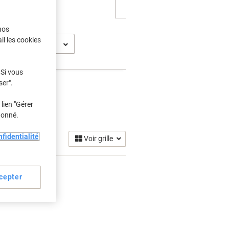
nos
il les cookies
 2026
 Si vous
ser".
lien "Gérer
donné.
fidentialité
Voir grille
cepter