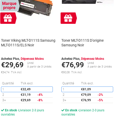
Marque
propre
Cadeau
Cadeau
gratuit
gratuit
Toner Viking MLT-D111S Samsung
Toner MLT-D111S D'origine
MLT-D111S/ELS Noir
Samsung Noir
Achetez Plus,
Dépensez Moins
Achetez Plus,
Dépensez Moins
€29,69
€76,99
Unité
Unité
À partir de 3 Unités
À partir de 3 Unités
€34,74 TVA incl.
€90,08 TVA incl.
Économies
É
Quantité
TVA excl.
Quantité
TVA excl.
1
€32,49
1
€81,09
2
€31,19
-4%
2
€79,09
-2%
3+
€29,69
-8%
3+
€76,99
-5%
En stock
Livraison 2-3 jours
En stock
Livraison 2-3 jours
ouvrables
ouvrables