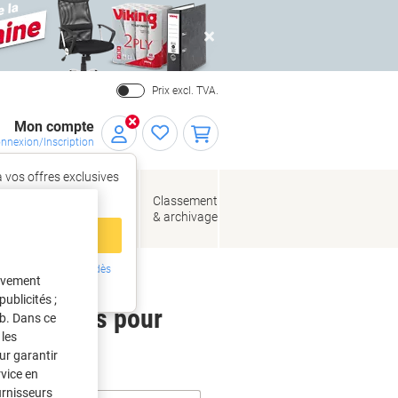
Close
Prix excl. TVA.
Mon compte
nnexion/Inscription
 vos offres exclusives
r,
tez‑vous
loppes
Fournitures
Classement
de bureau
& archivage
llage
 compte
ing ?
Inscrivez-vous dès
tivement
intenant
ublicités ;
 étiquettes pour
eb. Dans ce
les
ur garantir
rvice en
urnisseurs