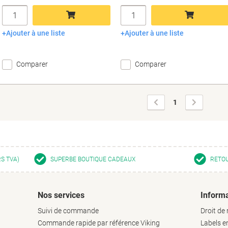
Quantité
Quantité
Ajouter à une liste
Ajouter à une liste
Ajouter au panier
Ajouter au panier
Comparer
Comparer
Page
Page
1
précédente
suivante
RS TVA)
SUPERBE BOUTIQUE CADEAUX
RETOU
Nos services
Informa
Suivi de commande
Droit de 
Commande rapide par référence Viking
Labels 