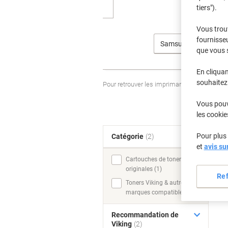
tiers").
Vous trou
fournisseu
Samsung
que vous 
En cliquan
souhaitez 
Pour retrouver les imprimantes listées et
Vous pouve
les cookie
Pour plus 
Catégorie
(2)
T
et
avis su
Cartouches de toner
originales (1)
Re
Toners Viking & autres
marques compatibles (1)
Recommandation de
Viking
(2)