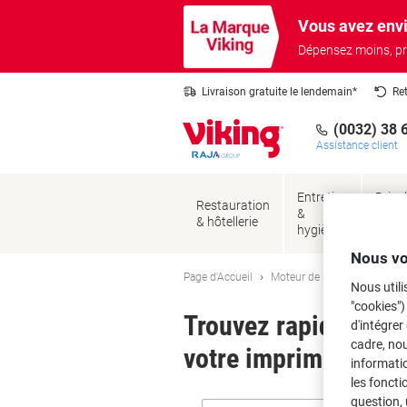
Passer
Passer
Vous avez envi
au
à
contenu
la
Dépensez moins, pr
navigation
Livraison gratuite le lendemain*
Re
(0032) 38 
Assistance client
Entretien
Brico
Restauration
&
&
& hôtellerie
hygiène
sécur
Nous vo
Page d'Accueil
Moteur de recherche d'encre
Nous utili
"cookies")
Trouvez rapidement l
d'intégrer
cadre, no
votre imprimante.
informatio
les foncti
question, 