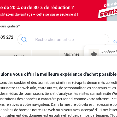
e de 20 % ou de 30 % de réduction ?
ofitez-en davantage – cette semaine seulement !
tours gratuits*
605 272
Co
Accédez à
Machines
Papie
lage
Meubles
Encres
– connec
Réunion &
de bureau
enve
de
&
présentation
&
&
ité
bureau
toner
technologie
emba
Mon
ulons vous offrir la meilleure expérience d'achat possible
Nouveau chez Vik
 et toner
sons des cookies et des techniques similaires (ci-après dénommés collec
ma
 sur notre site Web afin, entre autres, de personnaliser les contenus et les p
es cartouches d'encre, toners ou les
 des médias de fournisseurs tiers et d'analyser les visites sur notre site W
us traitons des données à caractère personnel comme votre adresse IP et 
ns relatives à votre navigateur. Dans la mesure où cela est nécessaire po
onnalités de base de notre site Web ou si vous avez accepté d'utiliser le se
un traitement des données est en outre effectué par nos partenaires ("fo