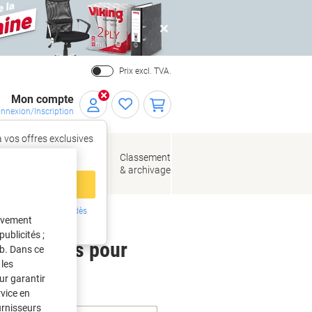
Close
Prix excl. TVA.
Mon compte
nnexion/Inscription
 vos offres exclusives
r,
tez‑vous
loppes
Fournitures
Classement
de bureau
& archivage
llage
 compte
ing ?
Inscrivez-vous dès
tivement
intenant
ublicités ;
 étiquettes pour
eb. Dans ce
les
ur garantir
rvice en
urnisseurs