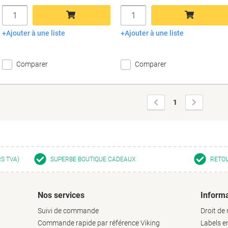
Quantité
Quantité
Ajouter à une liste
Ajouter à une liste
Ajouter au panier
Ajouter au panier
Comparer
Comparer
Page
Page
1
précédente
suivante
RS TVA)
SUPERBE BOUTIQUE CADEAUX
RETOU
Nos services
Informa
Suivi de commande
Droit de 
Commande rapide par référence Viking
Labels 