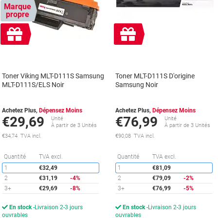
Marque
propre
Cadeau
Cadeau
gratuit
gratuit
Toner Viking MLT-D111S Samsung
Toner MLT-D111S D'origine
MLT-D111S/ELS Noir
Samsung Noir
Achetez Plus,
Dépensez Moins
Achetez Plus,
Dépensez Moins
€29,69
€76,99
Unité
Unité
À partir de 3 Unités
À partir de 3 Unités
€34,74 TVA incl.
€90,08 TVA incl.
Économies
É
Quantité
TVA excl.
Quantité
TVA excl.
1
€32,49
1
€81,09
2
€31,19
-4%
2
€79,09
-2%
3+
€29,69
-8%
3+
€76,99
-5%
En stock
Livraison 2-3 jours
En stock
Livraison 2-3 jours
ouvrables
ouvrables