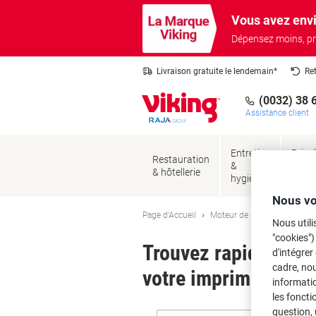
Passer
Passer
Vous avez envi
au
à
contenu
la
Dépensez moins, pr
navigation
Livraison gratuite le lendemain*
Re
(0032) 38 
Assistance client
Entretien
Brico
Restauration
&
&
& hôtellerie
hygiène
sécur
Nous vo
Page d'Accueil
Moteur de recherche d'encre
Nous utili
"cookies")
Trouvez rapidement l
d'intégrer
cadre, no
votre imprimante.
informatio
les foncti
question, 