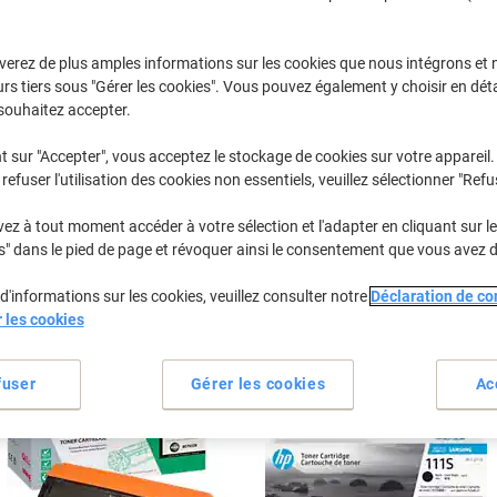
Sélectionner la marque, la gamme et le modèle
verez de plus amples informations sur les cookies que nous intégrons et 
rs tiers sous "Gérer les cookies". Vous pouvez également y choisir en déta
M
Samsung M
souhaitez accepter.
t sur "Accepter", vous acceptez le stockage de cookies sur votre appareil.
refuser l'utilisation des cookies non essentiels, veuillez sélectionner "Refu
/ou les cartouches précédemment achetées
Se connecter
z à tout moment accéder à votre sélection et l'adapter en cliquant sur le 
Samsung M 2078 Cartouches Toner
s" dans le pied de page et révoquer ainsi le consentement que vous avez 
(2)
d'informations sur les cookies, veuillez consulter notre
Déclaration de con
rier par :
r les cookies
fuser
Gérer les cookies
Ac