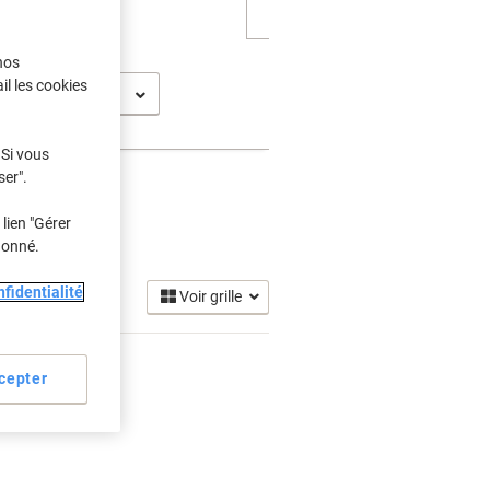
nos
il les cookies
 2078
 Si vous
ser".
lien "Gérer
donné.
fidentialité
Voir grille
cepter