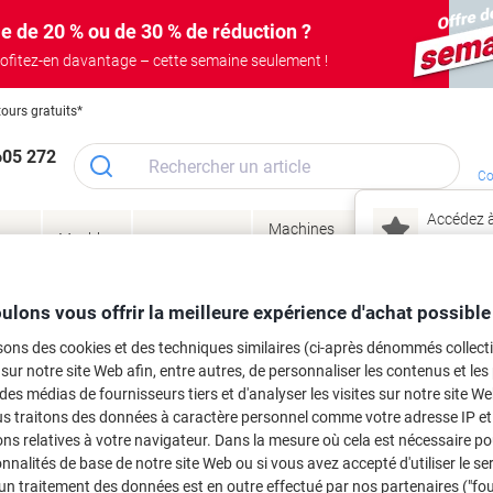
e de 20 % ou de 30 % de réduction ?
ofitez-en davantage – cette semaine seulement !
tours gratuits*
605 272
Co
Accédez à
Machines
Papie
lage
Meubles
Encres
– connec
Réunion &
de bureau
enve
de
&
présentation
&
&
ité
bureau
toner
technologie
emba
Mon
ulons vous offrir la meilleure expérience d'achat possible
Nouveau chez Vik
 et toner
sons des cookies et des techniques similaires (ci-après dénommés collec
ma
 sur notre site Web afin, entre autres, de personnaliser les contenus et les p
es cartouches d'encre, toners ou les
 des médias de fournisseurs tiers et d'analyser les visites sur notre site W
us traitons des données à caractère personnel comme votre adresse IP et 
ns relatives à votre navigateur. Dans la mesure où cela est nécessaire po
onnalités de base de notre site Web ou si vous avez accepté d'utiliser le se
un traitement des données est en outre effectué par nos partenaires ("fo