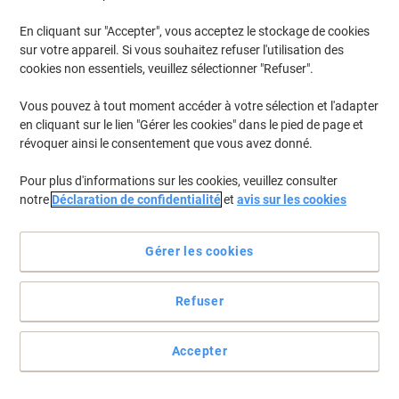
En cliquant sur "Accepter", vous acceptez le stockage de cookies
Pour retrouver les imprimantes listées et/ou les cartouches
précédemment achetées
Se connecter
sur votre appareil. Si vous souhaitez refuser l'utilisation des
cookies non essentiels, veuillez sélectionner "Refuser".
Samsung ML 2165 Cartouches Toner
(2)
Vous pouvez à tout moment accéder à votre sélection et l'adapter
en cliquant sur le lien "Gérer les cookies" dans le pied de page et
Filtrer par
révoquer ainsi le consentement que vous avez donné.
Cadeau
Marque propre
gratuit
Pour plus d'informations sur les cookies, veuillez consulter
Toner Viking compatible Samsung MLT-
notre
Déclaration de confidentialité
et
avis sur les cookies
D101S/ELS Noir
Achetez Plus,
Dépensez Moins
Gérer les cookies
€37,99
Unité
À partir de 3 Unités
€44,45 TVA incl.
Refuser
En stock
Livraison 2-3 jours ouvrables
Quantité
Accepter
Cadeau