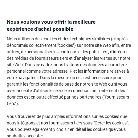
Passer
Passer
au
à
contenu
la
navigation
Nous voulons vous offrir la meilleure
expérience d'achat possible
Nous utilisons des cookies et des techniques similaires (ci-après
Page d'Accueil
Moteur de recherche d'encre et toner
dénommés collectivement "cookies") sur notre site Web afin, entre
autres, de personnaliser les contenus et les publicités ; d'intégrer
Trouvez rapidement les cartouches d'encre, toners ou
des médias de fournisseurs tiers et d'analyser les visites sur notre
les étiquettes pour votre imprimante.
site Web. Dans ce cadre, nous traitons des données à caractère
personnel comme votre adresse IP et les informations relatives à
votre navigateur. Dans la mesure où cela est nécessaire pour
Sélectionner la marque, la gamme et le modèle
garantir les fonctionnalités de base de notre site Web ou si vous
avez accepté d'utiliser le service en question, un traitement des
Samsung
données est en outre effectué par nos partenaires ("fournisseurs
tiers").
ML
Vous trouverez de plus amples informations sur les cookies que
nous intégrons et nos fournisseurs tiers sous "Gérer les cookies".
Samsung ML 2165
Vous pouvez également y choisir en détail les cookies que vous
souhaitez accepter.