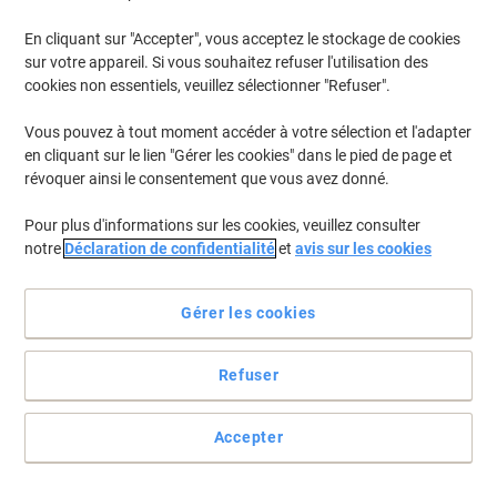
En cliquant sur "Accepter", vous acceptez le stockage de cookies
Pour retrouver les imprimantes listées et/ou les cartouches
précédemment achetées
Se connecter
sur votre appareil. Si vous souhaitez refuser l'utilisation des
cookies non essentiels, veuillez sélectionner "Refuser".
Samsung Proxpress M 3825 DW Cartouches Toner
(1)
Vous pouvez à tout moment accéder à votre sélection et l'adapter
en cliquant sur le lien "Gérer les cookies" dans le pied de page et
Filtrer par
révoquer ainsi le consentement que vous avez donné.
Cadeau
gratuit
Pour plus d'informations sur les cookies, veuillez consulter
Tambour MLT-R204 D'origine Samsung
notre
Déclaration de confidentialité
et
avis sur les cookies
Noir
Achetez Plus,
Dépensez Moins
Gérer les cookies
€214,99
Unité
À partir de 3 Unités
€251,54 TVA incl.
Refuser
En stock
Livraison 2-3 jours ouvrables
Quantité
Accepter
Page
Page
1