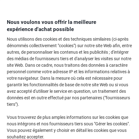
Passer
Passer
au
à
contenu
la
navigation
Nous voulons vous offrir la meilleure
expérience d'achat possible
Nous utilisons des cookies et des techniques similaires (ci-après
Page d'Accueil
Moteur de recherche d'encre et toner
dénommés collectivement "cookies") sur notre site Web afin, entre
autres, de personnaliser les contenus et les publicités ; d'intégrer
Trouvez rapidement les cartouches d'encre, toners ou
des médias de fournisseurs tiers et d'analyser les visites sur notre
les étiquettes pour votre imprimante.
site Web. Dans ce cadre, nous traitons des données à caractère
personnel comme votre adresse IP et les informations relatives à
votre navigateur. Dans la mesure où cela est nécessaire pour
Sélectionner la marque, la gamme et le modèle
garantir les fonctionnalités de base de notre site Web ou si vous
avez accepté d'utiliser le service en question, un traitement des
Samsung
données est en outre effectué par nos partenaires ("fournisseurs
tiers").
ProXpress M
Vous trouverez de plus amples informations sur les cookies que
nous intégrons et nos fournisseurs tiers sous "Gérer les cookies".
Samsung Proxpress M 3825 DW
Vous pouvez également y choisir en détail les cookies que vous
souhaitez accepter.