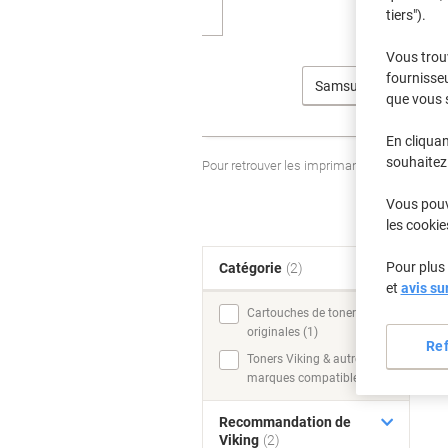
tiers").
Vous trou
fournisseu
Samsung
que vous 
En cliquan
souhaitez 
Pour retrouver les imprimantes listées et
Vous pouve
les cookie
Pour plus 
Catégorie
(2)
T
et
avis su
Cartouches de toner
originales (1)
Re
Toners Viking & autres
marques compatibles (1)
Recommandation de
Viking
(2)