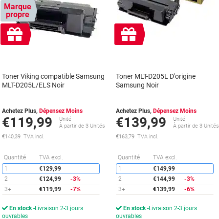
Marque
propre
Cadeau
Cadeau
gratuit
gratuit
Toner Viking compatible Samsung
Toner MLT-D205L D'origine
MLT-D205L/ELS Noir
Samsung Noir
Achetez Plus,
Dépensez Moins
Achetez Plus,
Dépensez Moins
€119,99
€139,99
Unité
Unité
À partir de 3 Unités
À partir de 3 Unité
€140,39 TVA incl.
€163,79 TVA incl.
Économies
É
Quantité
TVA excl.
Quantité
TVA excl.
1
€129,99
1
€149,99
2
€124,99
-3%
2
€144,99
-3%
3+
€119,99
-7%
3+
€139,99
-6%
En stock
Livraison 2-3 jours
En stock
Livraison 2-3 jours
ouvrables
ouvrables