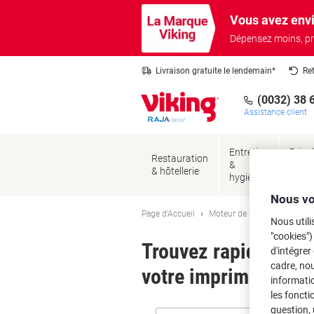
Passer
Passer
Vous avez envi
au
à
contenu
la
Dépensez moins, pr
navigation
Livraison gratuite le lendemain*
Re
(0032) 38 
Assistance client
Entretien
Brico
Restauration
&
&
& hôtellerie
hygiène
sécur
Nous vo
Page d'Accueil
Moteur de recherche d'encre
Nous utili
"cookies")
Trouvez rapidement l
d'intégrer
cadre, no
votre imprimante.
informatio
les foncti
question, 