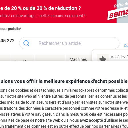
e de 20 % ou de 30 % de réduction ?
ofitez-en davantage – cette semaine seulement !
tours gratuits*
605 272
Co
Accédez à
Machines
Papie
lage
Meubles
Encres
– connec
Réunion &
de bureau
enve
de
&
présentation
&
&
ité
bureau
toner
technologie
emba
Mon
ulons vous offrir la meilleure expérience d'achat possible
Nouveau chez Vik
 et toner
sons des cookies et des techniques similaires (ci-après dénommés collec
ma
 sur notre site Web afin, entre autres, de personnaliser les contenus et les p
es cartouches d'encre, toners ou les
 des médias de fournisseurs tiers et d'analyser les visites sur notre site W
us traitons des données à caractère personnel comme votre adresse IP et 
ns relatives à votre navigateur. Dans la mesure où cela est nécessaire po
onnalités de base de notre site Web ou si vous avez accepté d'utiliser le se
un traitement des données est en outre effectué par nos partenaires ("fo