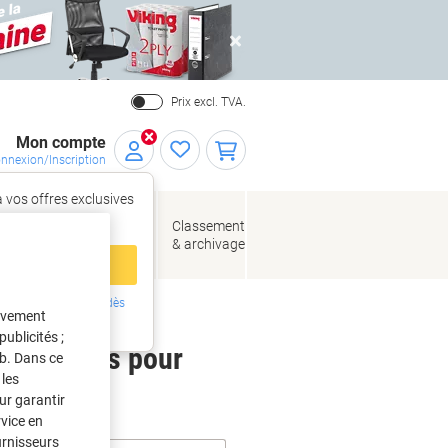
Close
Prix excl. TVA.
Mon compte
nnexion/Inscription
 vos offres exclusives
r,
tez‑vous
loppes
Fournitures
Classement
de bureau
& archivage
llage
 compte
ing ?
Inscrivez-vous dès
tivement
intenant
ublicités ;
 étiquettes pour
eb. Dans ce
les
ur garantir
rvice en
urnisseurs