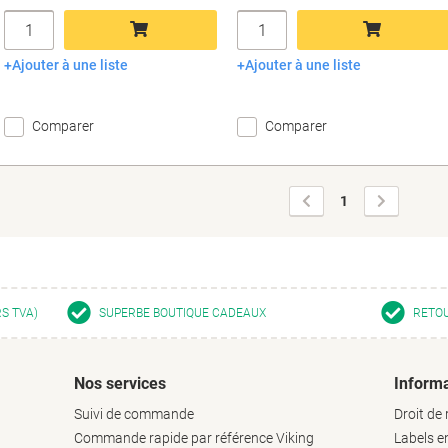
Quantité
Quantité
Ajouter à une liste
Ajouter à une liste
Ajouter au panier
Ajouter au panier
Comparer
Comparer
Page
Page
1
précédente
suivante
RS TVA)
SUPERBE BOUTIQUE CADEAUX
RETOU
Nos services
Informa
Suivi de commande
Droit de 
Commande rapide par référence Viking
Labels 