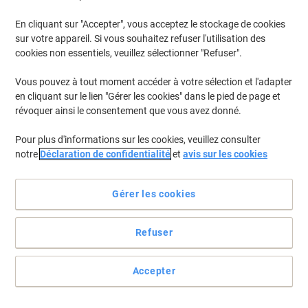
En cliquant sur "Accepter", vous acceptez le stockage de cookies
Pour retrouver les imprimantes listées et/ou les cartouches
précédemment achetées
Se connecter
sur votre appareil. Si vous souhaitez refuser l'utilisation des
cookies non essentiels, veuillez sélectionner "Refuser".
Samsung SL-M 2070 W Cartouches Jet Encre
(2)
Vous pouvez à tout moment accéder à votre sélection et l'adapter
en cliquant sur le lien "Gérer les cookies" dans le pied de page et
Filtrer par
révoquer ainsi le consentement que vous avez donné.
Cadeau
Marque propre
gratuit
Pour plus d'informations sur les cookies, veuillez consulter
Toner Viking MLT-D111S Samsung MLT-
notre
Déclaration de confidentialité
et
avis sur les cookies
D111S/ELS Noir
Achetez Plus,
Dépensez Moins
Gérer les cookies
€29,69
Unité
À partir de 3 Unités
€34,74 TVA incl.
Refuser
En stock
Livraison 2-3 jours ouvrables
Quantité
Accepter
Cadeau