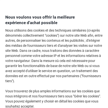
Passer
Passer
au
à
contenu
la
navigation
Nous voulons vous offrir la meilleure
expérience d'achat possible
Nous utilisons des cookies et des techniques similaires (ci-après
Page d'Accueil
Moteur de recherche d'encre et toner
dénommés collectivement "cookies") sur notre site Web afin, entre
autres, de personnaliser les contenus et les publicités ; d'intégrer
Trouvez rapidement les cartouches d'encre, toners ou
des médias de fournisseurs tiers et d'analyser les visites sur notre
les étiquettes pour votre imprimante.
site Web. Dans ce cadre, nous traitons des données à caractère
personnel comme votre adresse IP et les informations relatives à
votre navigateur. Dans la mesure où cela est nécessaire pour
Sélectionner la marque, la gamme et le modèle
garantir les fonctionnalités de base de notre site Web ou si vous
avez accepté d'utiliser le service en question, un traitement des
Samsung
données est en outre effectué par nos partenaires ("fournisseurs
tiers").
SL-M
Vous trouverez de plus amples informations sur les cookies que
nous intégrons et nos fournisseurs tiers sous "Gérer les cookies".
Samsung SL-M 2070 W
Vous pouvez également y choisir en détail les cookies que vous
souhaitez accepter.