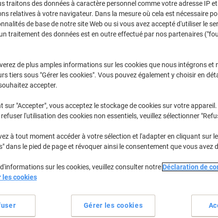
us traitons des données à caractère personnel comme votre adresse IP et 
Sélectionner la marque, la gamme et le modèle
ns relatives à votre navigateur. Dans la mesure où cela est nécessaire po
onnalités de base de notre site Web ou si vous avez accepté d'utiliser le se
un traitement des données est en outre effectué par nos partenaires ("fo
SL-M
Samsung SL
verez de plus amples informations sur les cookies que nous intégrons et 
rs tiers sous "Gérer les cookies". Vous pouvez également y choisir en déta
/ou les cartouches précédemment achetées
Se connecter
souhaitez accepter.
Samsung SL-M 2626 F Cartouches To
t sur "Accepter", vous acceptez le stockage de cookies sur votre appareil.
refuser l'utilisation des cookies non essentiels, veuillez sélectionner "Refu
rier par :
z à tout moment accéder à votre sélection et l'adapter en cliquant sur le 
s" dans le pied de page et révoquer ainsi le consentement que vous avez 
d'informations sur les cookies, veuillez consulter notre
Déclaration de con
r les cookies
fuser
Gérer les cookies
Ac