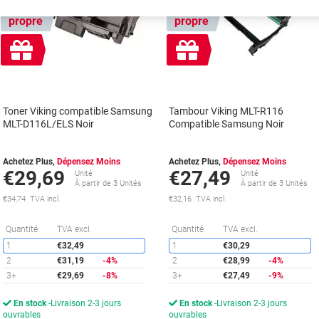
Marque
Marque
propre
propre
Cadeau
Cadeau
gratuit
gratuit
Toner Viking compatible Samsung
Tambour Viking MLT-R116
MLT-D116L/ELS Noir
Compatible Samsung Noir
Achetez Plus,
Dépensez Moins
Achetez Plus,
Dépensez Moins
€29,69
€27,49
Unité
Unité
À partir de 3 Unités
À partir de 3 Unités
€34,74 TVA incl.
€32,16 TVA incl.
Économies
É
Quantité
TVA excl.
Quantité
TVA excl.
1
€32,49
1
€30,29
2
€31,19
-4%
2
€28,99
-4%
3+
€29,69
-8%
3+
€27,49
-9%
En stock
Livraison 2-3 jours
En stock
Livraison 2-3 jours
ouvrables
ouvrables