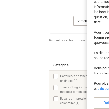
cadre, no
informatio
les foncti
question, 
Samsung
tiers").
Vous trou
fournisseu
Pour retrouver les imprimantes listées et
que vous 
En cliquan
souhaitez 
Catégorie
(3)
T
Vous pouve
les cookie
Cartouches de toner
originales (2)
Pour plus 
Toners Viking & autres
et
avis su
marques compatibles (2)
Rubans d'impression,
Re
compatible (1)