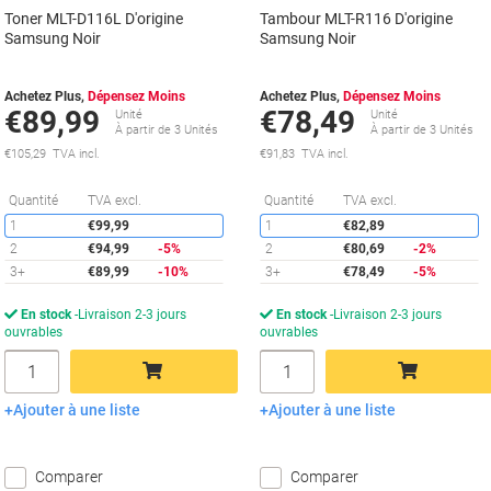
Toner MLT-D116L D'origine
Tambour MLT-R116 D'origine
Samsung Noir
Samsung Noir
Achetez Plus,
Dépensez Moins
Achetez Plus,
Dépensez Moins
€89,99
€78,49
Unité
Unité
À partir de 3 Unités
À partir de 3 Unités
€105,29 TVA incl.
€91,83 TVA incl.
Économies
É
Quantité
TVA excl.
Quantité
TVA excl.
1
€99,99
1
€82,89
2
€94,99
-5%
2
€80,69
-2%
3+
€89,99
-10%
3+
€78,49
-5%
En stock
Livraison 2-3 jours
En stock
Livraison 2-3 jours
ouvrables
ouvrables
Quantité
Quantité
Ajouter à une liste
Ajouter à une liste
Ajouter au panier
Ajouter au panier
Comparer
Comparer