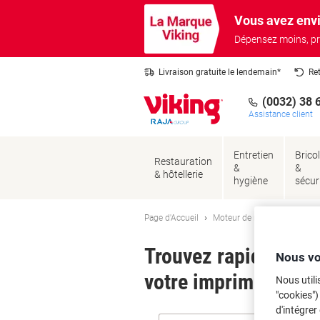
Passer
Passer
Vous avez envi
au
à
contenu
la
Dépensez moins, pr
navigation
Livraison gratuite le lendemain*
Re
(0032) 38 
Assistance client
Entretien
Brico
Restauration
&
&
& hôtellerie
hygiène
sécur
Page d'Accueil
Moteur de recherche d'encre
Trouvez rapidement l
Nous vo
votre imprimante.
Nous utili
"cookies")
d'intégrer