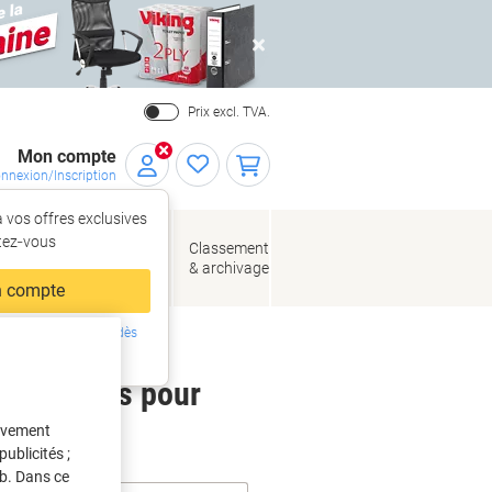
Close
Prix excl. TVA.
Mon compte
nnexion/Inscription
 vos offres exclusives
r,
tez‑vous
loppes
Fournitures
Classement
de bureau
& archivage
llage
 compte
ing ?
Inscrivez-vous dès
intenant
 étiquettes pour
tivement
ublicités ;
eb. Dans ce