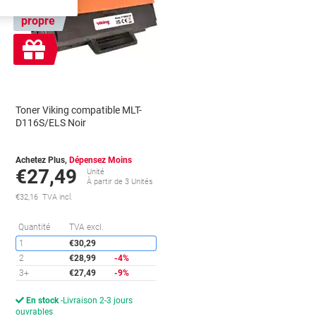
Marque
propre
Cadeau
gratuit
Toner Viking compatible MLT-
D116S/ELS Noir
Achetez Plus,
Dépensez Moins
€27,49
Unité
À partir de 3 Unités
€32,16 TVA incl.
conomies
Économies
Quantité
TVA excl.
1
€30,29
2
€28,99
-4%
3+
€27,49
-9%
En stock
Livraison 2-3 jours
ouvrables