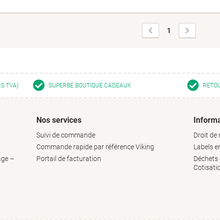
Page
Page
1
précédente
suivante
RS TVA)
SUPERBE BOUTIQUE CADEAUX
RETOU
Nos services
Informa
Suivi de commande
Droit de 
Commande rapide par référence Viking
Labels 
age –
Portail de facturation
Déchets d
Cotisati