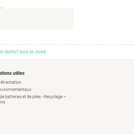
R GRATUIT SOUS 30 JOURS
tions utiles
rétractation
environnementaux
e batteries et de piles - Recyclage –
ons