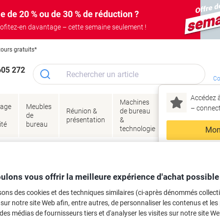
e de 20 % ou de 30 % de réduction ?
ofitez-en davantage – cette semaine seulement !
tours gratuits*
605 272
Co
Accédez à
Machines
Papie
lage
Meubles
Encres
– connec
Réunion &
de bureau
enve
de
&
présentation
&
&
ité
bureau
toner
technologie
emba
Mon
Nouveau chez Vik
 et toner
ma
es cartouches d'encre, toners ou les
ulons vous offrir la meilleure expérience d'achat possible
sons des cookies et des techniques similaires (ci-après dénommés collec
 sur notre site Web afin, entre autres, de personnaliser les contenus et les p
 des médias de fournisseurs tiers et d'analyser les visites sur notre site W