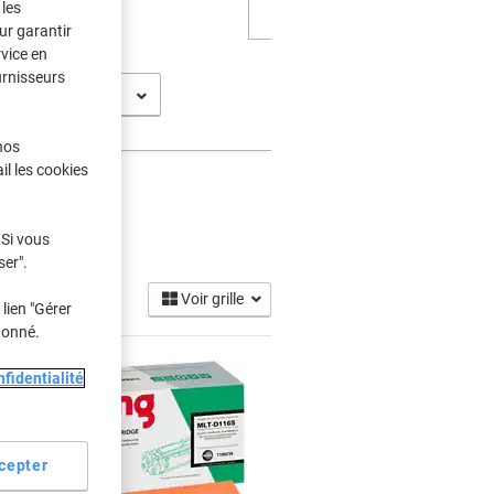
les
ur garantir
rvice en
urnisseurs
-M 2626 F
nos
il les cookies
ner
 Si vous
(5)
ser".
Voir grille
lien "Gérer
donné.
fidentialité
cepter