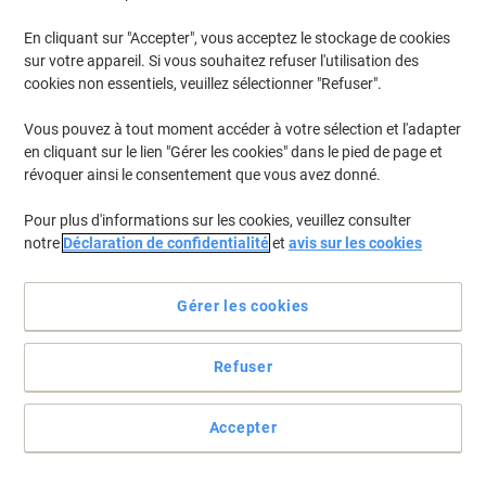
En cliquant sur "Accepter", vous acceptez le stockage de cookies
Pour retrouver les imprimantes listées et/ou les cartouches
précédemment achetées
Se connecter
sur votre appareil. Si vous souhaitez refuser l'utilisation des
cookies non essentiels, veuillez sélectionner "Refuser".
Samsung SL-M 3875 FN Cartouches Toner
(1)
Vous pouvez à tout moment accéder à votre sélection et l'adapter
en cliquant sur le lien "Gérer les cookies" dans le pied de page et
Filtrer par
révoquer ainsi le consentement que vous avez donné.
Cadeau
gratuit
Pour plus d'informations sur les cookies, veuillez consulter
Tambour MLT-R204 D'origine Samsung
notre
Déclaration de confidentialité
et
avis sur les cookies
Noir
Achetez Plus,
Dépensez Moins
Gérer les cookies
€214,99
Unité
À partir de 3 Unités
€251,54 TVA incl.
Refuser
En stock
Livraison 2-3 jours ouvrables
Quantité
Accepter
Page
Page
1