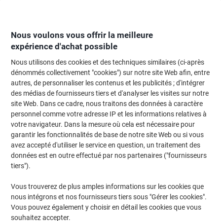
Passer
Passer
au
à
contenu
la
navigation
Nous voulons vous offrir la meilleure
expérience d'achat possible
Nous utilisons des cookies et des techniques similaires (ci-après
Page d'Accueil
Moteur de recherche d'encre et toner
dénommés collectivement "cookies") sur notre site Web afin, entre
autres, de personnaliser les contenus et les publicités ; d'intégrer
Trouvez rapidement les cartouches d'encre, toners ou
des médias de fournisseurs tiers et d'analyser les visites sur notre
les étiquettes pour votre imprimante.
site Web. Dans ce cadre, nous traitons des données à caractère
personnel comme votre adresse IP et les informations relatives à
votre navigateur. Dans la mesure où cela est nécessaire pour
Sélectionner la marque, la gamme et le modèle
garantir les fonctionnalités de base de notre site Web ou si vous
avez accepté d'utiliser le service en question, un traitement des
Samsung
données est en outre effectué par nos partenaires ("fournisseurs
tiers").
SL-M
Vous trouverez de plus amples informations sur les cookies que
nous intégrons et nos fournisseurs tiers sous "Gérer les cookies".
Samsung SL-M 3875 FN
Vous pouvez également y choisir en détail les cookies que vous
souhaitez accepter.