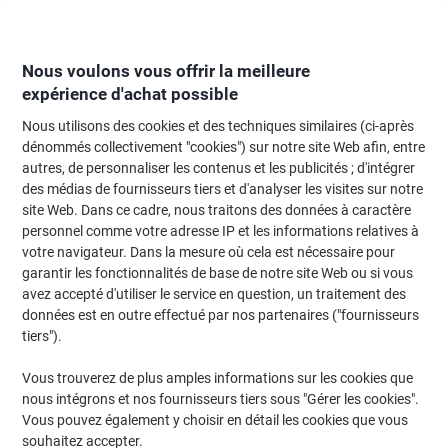
Passer
Passer
au
à
contenu
la
navigation
Nous voulons vous offrir la meilleure
expérience d'achat possible
Nous utilisons des cookies et des techniques similaires (ci-après
Page d'Accueil
Moteur de recherche d'encre et toner
dénommés collectivement "cookies") sur notre site Web afin, entre
autres, de personnaliser les contenus et les publicités ; d'intégrer
Trouvez rapidement les cartouches d'encre, toners ou
des médias de fournisseurs tiers et d'analyser les visites sur notre
les étiquettes pour votre imprimante.
site Web. Dans ce cadre, nous traitons des données à caractère
personnel comme votre adresse IP et les informations relatives à
votre navigateur. Dans la mesure où cela est nécessaire pour
Sélectionner la marque, la gamme et le modèle
garantir les fonctionnalités de base de notre site Web ou si vous
avez accepté d'utiliser le service en question, un traitement des
Samsung
données est en outre effectué par nos partenaires ("fournisseurs
tiers").
SL-M
Vous trouverez de plus amples informations sur les cookies que
nous intégrons et nos fournisseurs tiers sous "Gérer les cookies".
Samsung SL-M 4025 FN
Vous pouvez également y choisir en détail les cookies que vous
souhaitez accepter.