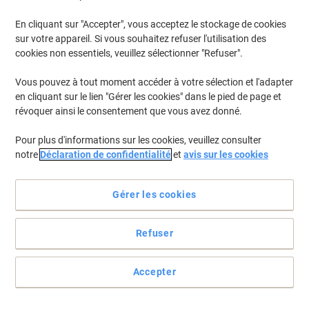
En cliquant sur "Accepter", vous acceptez le stockage de cookies
Pour retrouver les imprimantes listées et/ou les cartouches
précédemment achetées
Se connecter
sur votre appareil. Si vous souhaitez refuser l'utilisation des
cookies non essentiels, veuillez sélectionner "Refuser".
Samsung SL-M 4025 FN Cartouches Toner
(1)
Vous pouvez à tout moment accéder à votre sélection et l'adapter
en cliquant sur le lien "Gérer les cookies" dans le pied de page et
Filtrer par
révoquer ainsi le consentement que vous avez donné.
Cadeau
gratuit
Pour plus d'informations sur les cookies, veuillez consulter
Tambour MLT-R204 D'origine Samsung
notre
Déclaration de confidentialité
et
avis sur les cookies
Noir
Achetez Plus,
Dépensez Moins
Gérer les cookies
€214,99
Unité
À partir de 3 Unités
€251,54 TVA incl.
Refuser
En stock
Livraison 1-2 jours ouvrables
Quantité
Accepter
Page
Page
1