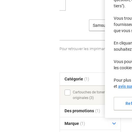
tiers").
Vous trou
fournisseu
Samsung
que vous 
En cliquan
Pour retrouver les imprimantes listées et
souhaitez 
Vous pouve
les cookie
Catégorie
(1)
T
Pour plus 
et
avis su
Cartouches de toner
originales (3)
Re
Des promotions
(1)
Marque
(1)