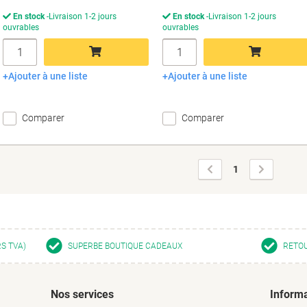
En stock
Livraison 1-2 jours
En stock
Livraison 1-2 jours
ouvrables
ouvrables
Quantité
Quantité
Ajouter à une liste
Ajouter à une liste
Ajouter au panier
Ajouter au panier
Comparer
Comparer
Page
Page
1
précédente
suivante
RS TVA)
SUPERBE BOUTIQUE CADEAUX
RETOU
Nos services
Informa