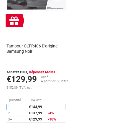
Cadeau
gratuit
Tambour CLT-R406 D'origine
Samsung Noir
Achetez Plus,
Dépensez Moins
€129,99
Unité
À partir de 3 Unités
€152,09 TVA incl.
Économies
Quantité
TVA excl.
1
€144,99
conomies
2
€137,99
-4%
3+
€129,99
-10%