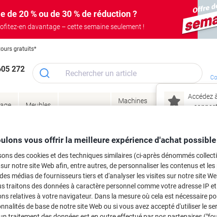
e de 20 % ou de 30 % de réduction ?
ofitez-en davantage – cette semaine seulement !
tours gratuits*
605 272
Co
Accédez à
Machines
Papie
lage
Meubles
Encres
– connec
Réunion &
de bureau
enve
de
&
présentation
&
&
ité
bureau
toner
technologie
emba
Mon
ulons vous offrir la meilleure expérience d'achat possible
Nouveau chez Vik
 et toner
sons des cookies et des techniques similaires (ci-après dénommés collec
ma
 sur notre site Web afin, entre autres, de personnaliser les contenus et les p
es cartouches d'encre, toners ou les
 des médias de fournisseurs tiers et d'analyser les visites sur notre site W
us traitons des données à caractère personnel comme votre adresse IP et 
ns relatives à votre navigateur. Dans la mesure où cela est nécessaire po
onnalités de base de notre site Web ou si vous avez accepté d'utiliser le se
un traitement des données est en outre effectué par nos partenaires ("fo