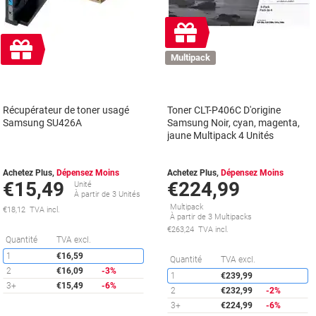
Cadeau
gratuit
Cadeau
gratuit
Multipack
Récupérateur de toner usagé
Toner CLT-P406C D'origine
Samsung SU426A
Samsung Noir, cyan, magenta,
jaune Multipack 4 Unités
Achetez Plus,
Dépensez Moins
Achetez Plus,
Dépensez Moins
€15,49
€224,99
Unité
À partir de 3 Unités
Multipack
€18,12 TVA incl.
À partir de 3 Multipacks
€263,24 TVA incl.
Économies
Quantité
TVA excl.
1
€16,59
É
Quantité
TVA excl.
2
€16,09
-3%
1
€239,99
3+
€15,49
-6%
2
€232,99
-2%
3+
€224,99
-6%