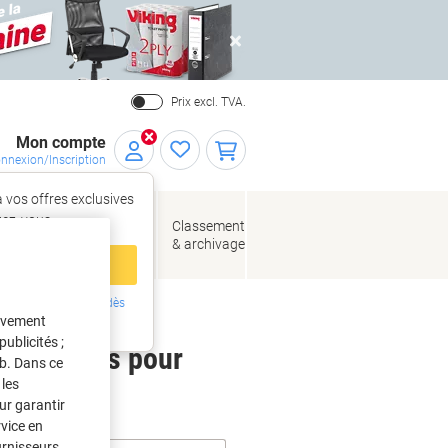
Close
Prix excl. TVA.
Mon compte
nnexion/Inscription
 vos offres exclusives
r,
tez‑vous
loppes
Fournitures
Classement
de bureau
& archivage
llage
 compte
ing ?
Inscrivez-vous dès
tivement
intenant
ublicités ;
 étiquettes pour
eb. Dans ce
les
ur garantir
rvice en
urnisseurs