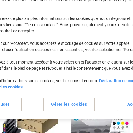
Sélectionner la marque, la gamme et le modèle
verez de plus amples informations sur les cookies que nous intégrons et 
rs tiers sous "Gérer les cookies". Vous pouvez également y choisir en déta
Xpress C
Samsung Xp
souhaitez accepter.
t sur "Accepter", vous acceptez le stockage de cookies sur votre appareil.
/ou les cartouches précédemment achetées
Se connecter
refuser l'utilisation des cookies non essentiels, veuillez sélectionner "Refu
z à tout moment accéder à votre sélection et l'adapter en cliquant sur le 
Samsung Xpress C 410 Cartouches T
s" dans le pied de page et révoquer ainsi le consentement que vous avez 
rier par :
d'informations sur les cookies, veuillez consulter notre
Déclaration de con
r les cookies
fuser
Gérer les cookies
Ac