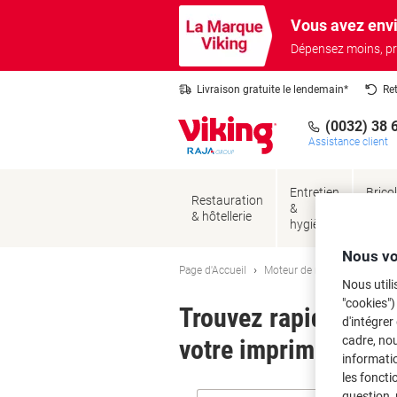
Passer
Passer
Vous avez envi
au
à
contenu
la
Dépensez moins, pr
navigation
Livraison gratuite le lendemain*
Re
(0032) 38 
Assistance client
Entretien
Brico
Restauration
&
&
& hôtellerie
hygiène
sécur
Nous vo
Page d'Accueil
Moteur de recherche d'encre
Nous utili
"cookies")
Trouvez rapidement l
d'intégrer
cadre, no
votre imprimante.
informatio
les foncti
question, 