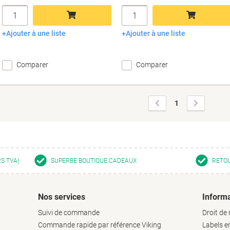
Quantité
Quantité
Ajouter à une liste
Ajouter à une liste
Ajouter au panier
Ajouter au panier
Comparer
Comparer
Page
Page
1
précédente
suivante
RS TVA)
SUPERBE BOUTIQUE CADEAUX
RETOU
Nos services
Informa
Suivi de commande
Droit de 
Commande rapide par référence Viking
Labels 