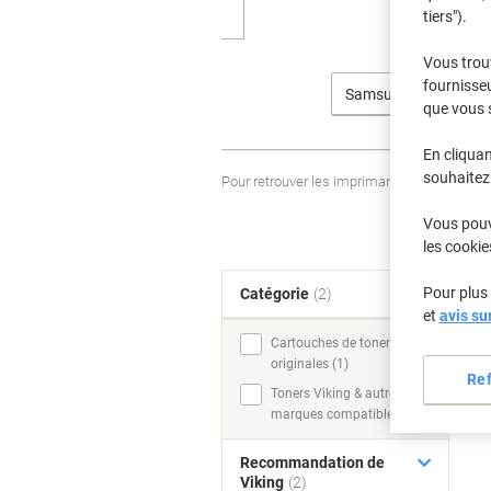
tiers").
Vous trou
fournisseu
Samsung
que vous 
En cliquan
souhaitez 
Pour retrouver les imprimantes listées et
Vous pouve
les cookie
Pour plus 
Catégorie
(2)
T
et
avis su
Cartouches de toner
originales (1)
Re
Toners Viking & autres
marques compatibles (1)
Recommandation de
Viking
(2)