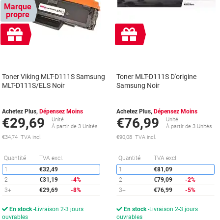
Marque
propre
Cadeau
Cadeau
gratuit
gratuit
Toner Viking MLT-D111S Samsung
Toner MLT-D111S D'origine
MLT-D111S/ELS Noir
Samsung Noir
Achetez Plus,
Dépensez Moins
Achetez Plus,
Dépensez Moins
€29,69
€76,99
Unité
Unité
À partir de 3 Unités
À partir de 3 Unités
€34,74 TVA incl.
€90,08 TVA incl.
Économies
É
Quantité
TVA excl.
Quantité
TVA excl.
1
€32,49
1
€81,09
2
€31,19
-4%
2
€79,09
-2%
3+
€29,69
-8%
3+
€76,99
-5%
En stock
Livraison 2-3 jours
En stock
Livraison 2-3 jours
ouvrables
ouvrables