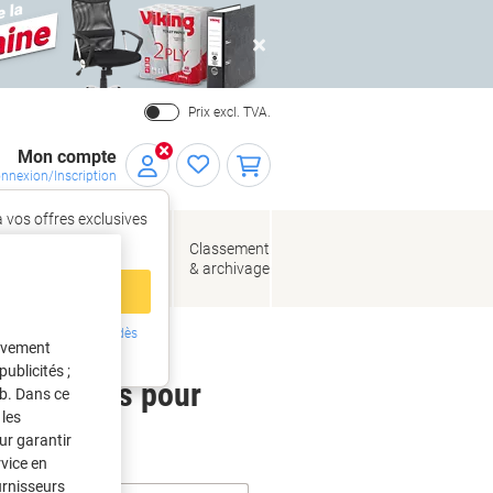
Close
Prix excl. TVA.
Mon compte
nnexion/Inscription
 vos offres exclusives
r,
tez‑vous
loppes
Fournitures
Classement
de bureau
& archivage
llage
 compte
ing ?
Inscrivez-vous dès
tivement
intenant
ublicités ;
 étiquettes pour
eb. Dans ce
les
ur garantir
rvice en
urnisseurs