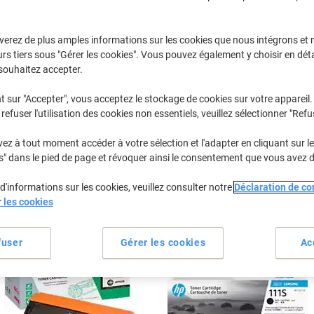
Sélectionner la marque, la gamme et le modèle
verez de plus amples informations sur les cookies que nous intégrons et 
rs tiers sous "Gérer les cookies". Vous pouvez également y choisir en déta
Xpress M
Samsung Xp
souhaitez accepter.
t sur "Accepter", vous acceptez le stockage de cookies sur votre appareil.
refuser l'utilisation des cookies non essentiels, veuillez sélectionner "Refu
/ou les cartouches précédemment achetées
Se connecter
z à tout moment accéder à votre sélection et l'adapter en cliquant sur le 
Samsung Xpress M 2070 FW Cartouch
s" dans le pied de page et révoquer ainsi le consentement que vous avez 
d'informations sur les cookies, veuillez consulter notre
Déclaration de con
rier par :
r les cookies
fuser
Gérer les cookies
Ac