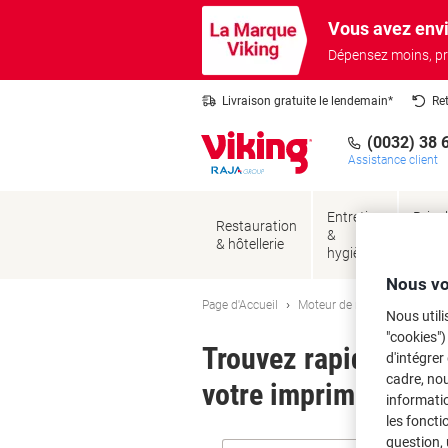
Passer
Passer
Vous avez envi
au
à
contenu
la
Dépensez moins, pr
navigation
Livraison gratuite le lendemain*
Re
(0032) 38 
Assistance client
Entretien
Brico
Restauration
&
&
& hôtellerie
hygiène
sécur
Nous vo
Page d'Accueil
Moteur de recherche d'encre
Nous utili
"cookies")
Trouvez rapidement l
d'intégrer
cadre, no
votre imprimante.
informatio
les foncti
question, 