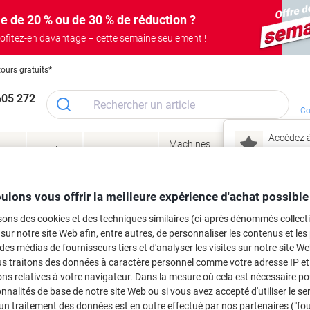
e de 20 % ou de 30 % de réduction ?
ofitez-en davantage – cette semaine seulement !
tours gratuits*
605 272
Co
Accédez à
Machines
Papie
lage
Meubles
Encres
– connec
Réunion &
de bureau
enve
de
&
présentation
&
&
ité
bureau
toner
technologie
emba
Mon
ulons vous offrir la meilleure expérience d'achat possible
Nouveau chez Vik
 et toner
sons des cookies et des techniques similaires (ci-après dénommés collec
ma
 sur notre site Web afin, entre autres, de personnaliser les contenus et les p
es cartouches d'encre, toners ou les
 des médias de fournisseurs tiers et d'analyser les visites sur notre site W
us traitons des données à caractère personnel comme votre adresse IP et 
ns relatives à votre navigateur. Dans la mesure où cela est nécessaire po
onnalités de base de notre site Web ou si vous avez accepté d'utiliser le se
un traitement des données est en outre effectué par nos partenaires ("fo