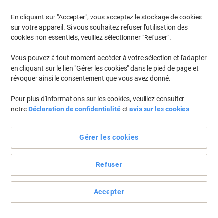
En cliquant sur "Accepter", vous acceptez le stockage de cookies
Pour retrouver les imprimantes listées et/ou les cartouches
précédemment achetées
Se connecter
sur votre appareil. Si vous souhaitez refuser l'utilisation des
cookies non essentiels, veuillez sélectionner "Refuser".
Samsung Xpress M 2820 Cartouches Toner
(5)
Vous pouvez à tout moment accéder à votre sélection et l'adapter
en cliquant sur le lien "Gérer les cookies" dans le pied de page et
Filtrer par
révoquer ainsi le consentement que vous avez donné.
Cadeau
Marque propre
gratuit
Pour plus d'informations sur les cookies, veuillez consulter
Toner Viking compatible Samsung MLT-
notre
Déclaration de confidentialité
et
avis sur les cookies
D116L/ELS Noir
Achetez Plus,
Dépensez Moins
Gérer les cookies
€29,69
Unité
À partir de 3 Unités
€34,74 TVA incl.
Refuser
En stock
Livraison 2-3 jours ouvrables
Quantité
Accepter
Cadeau
Marque propre