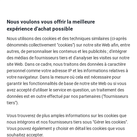
Passer
Passer
au
à
contenu
la
navigation
Nous voulons vous offrir la meilleure
expérience d'achat possible
Nous utilisons des cookies et des techniques similaires (ci-après
Page d'Accueil
Moteur de recherche d'encre et toner
dénommés collectivement "cookies") sur notre site Web afin, entre
autres, de personnaliser les contenus et les publicités ; d'intégrer
Trouvez rapidement les cartouches d'encre, toners ou
des médias de fournisseurs tiers et d'analyser les visites sur notre
les étiquettes pour votre imprimante.
site Web. Dans ce cadre, nous traitons des données à caractère
personnel comme votre adresse IP et les informations relatives à
votre navigateur. Dans la mesure où cela est nécessaire pour
Sélectionner la marque, la gamme et le modèle
garantir les fonctionnalités de base de notre site Web ou si vous
avez accepté d'utiliser le service en question, un traitement des
Samsung
données est en outre effectué par nos partenaires ("fournisseurs
tiers").
Xpress M
Vous trouverez de plus amples informations sur les cookies que
nous intégrons et nos fournisseurs tiers sous "Gérer les cookies".
Samsung Xpress M 2820
Vous pouvez également y choisir en détail les cookies que vous
souhaitez accepter.