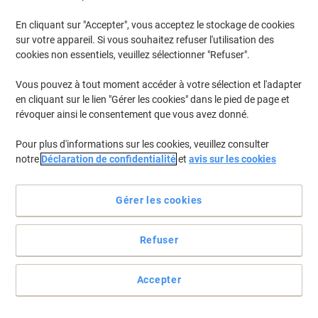
En cliquant sur "Accepter", vous acceptez le stockage de cookies
Pour retrouver les imprimantes listées et/ou les cartouches
précédemment achetées
Se connecter
sur votre appareil. Si vous souhaitez refuser l'utilisation des
cookies non essentiels, veuillez sélectionner "Refuser".
Samsung Xpress M 2820 D Cartouches Toner
(5)
Vous pouvez à tout moment accéder à votre sélection et l'adapter
en cliquant sur le lien "Gérer les cookies" dans le pied de page et
Filtrer par
révoquer ainsi le consentement que vous avez donné.
Cadeau
Marque propre
gratuit
Pour plus d'informations sur les cookies, veuillez consulter
Toner Viking compatible Samsung MLT-
notre
Déclaration de confidentialité
et
avis sur les cookies
D116L/ELS Noir
Achetez Plus,
Dépensez Moins
Gérer les cookies
€29,69
Unité
À partir de 3 Unités
€34,74 TVA incl.
Refuser
En stock
Livraison 2-3 jours ouvrables
Quantité
Accepter
Cadeau
Marque propre