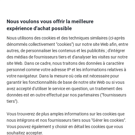
Passer
Passer
au
à
contenu
la
navigation
Nous voulons vous offrir la meilleure
expérience d'achat possible
Nous utilisons des cookies et des techniques similaires (ci-après
Page d'Accueil
Moteur de recherche d'encre et toner
dénommés collectivement "cookies") sur notre site Web afin, entre
autres, de personnaliser les contenus et les publicités ; d'intégrer
Trouvez rapidement les cartouches d'encre, toners ou
des médias de fournisseurs tiers et d'analyser les visites sur notre
les étiquettes pour votre imprimante.
site Web. Dans ce cadre, nous traitons des données à caractère
personnel comme votre adresse IP et les informations relatives à
votre navigateur. Dans la mesure où cela est nécessaire pour
Sélectionner la marque, la gamme et le modèle
garantir les fonctionnalités de base de notre site Web ou si vous
avez accepté d'utiliser le service en question, un traitement des
Samsung
données est en outre effectué par nos partenaires ("fournisseurs
tiers").
Xpress M
Vous trouverez de plus amples informations sur les cookies que
nous intégrons et nos fournisseurs tiers sous "Gérer les cookies".
Samsung Xpress M 2820 D
Vous pouvez également y choisir en détail les cookies que vous
souhaitez accepter.