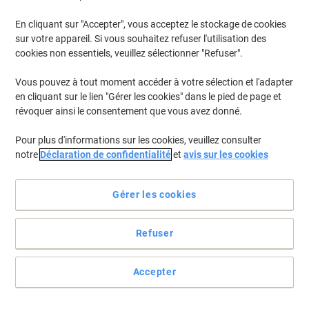
En cliquant sur "Accepter", vous acceptez le stockage de cookies
Pour retrouver les imprimantes listées et/ou les cartouches
précédemment achetées
Se connecter
sur votre appareil. Si vous souhaitez refuser l'utilisation des
cookies non essentiels, veuillez sélectionner "Refuser".
Samsung Xpress M 2870 FW Cartouches Toner
(5)
Vous pouvez à tout moment accéder à votre sélection et l'adapter
en cliquant sur le lien "Gérer les cookies" dans le pied de page et
Filtrer par
révoquer ainsi le consentement que vous avez donné.
Cadeau
Marque propre
gratuit
Pour plus d'informations sur les cookies, veuillez consulter
Toner Viking compatible Samsung MLT-
notre
Déclaration de confidentialité
et
avis sur les cookies
D116L/ELS Noir
Achetez Plus,
Dépensez Moins
Gérer les cookies
€29,69
Unité
À partir de 3 Unités
€34,74 TVA incl.
Refuser
En stock
Livraison 1-2 jours ouvrables
Quantité
Accepter
Cadeau
Marque propre