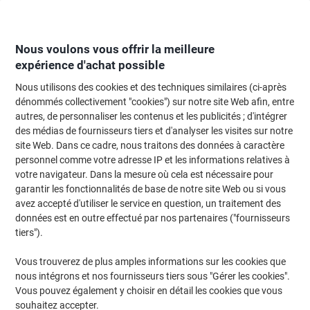
Passer
Passer
au
à
contenu
la
navigation
Nous voulons vous offrir la meilleure
expérience d'achat possible
Nous utilisons des cookies et des techniques similaires (ci-après
Page d'Accueil
Moteur de recherche d'encre et toner
dénommés collectivement "cookies") sur notre site Web afin, entre
autres, de personnaliser les contenus et les publicités ; d'intégrer
Trouvez rapidement les cartouches d'encre, toners ou
des médias de fournisseurs tiers et d'analyser les visites sur notre
les étiquettes pour votre imprimante.
site Web. Dans ce cadre, nous traitons des données à caractère
personnel comme votre adresse IP et les informations relatives à
votre navigateur. Dans la mesure où cela est nécessaire pour
Sélectionner la marque, la gamme et le modèle
garantir les fonctionnalités de base de notre site Web ou si vous
avez accepté d'utiliser le service en question, un traitement des
Samsung
données est en outre effectué par nos partenaires ("fournisseurs
tiers").
Xpress M
Vous trouverez de plus amples informations sur les cookies que
nous intégrons et nos fournisseurs tiers sous "Gérer les cookies".
Samsung Xpress M 2870 FW
Vous pouvez également y choisir en détail les cookies que vous
souhaitez accepter.