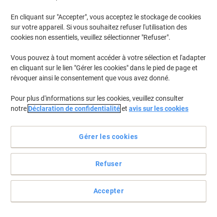
En cliquant sur "Accepter", vous acceptez le stockage de cookies
Pour retrouver les imprimantes listées et/ou les cartouches
précédemment achetées
Se connecter
sur votre appareil. Si vous souhaitez refuser l'utilisation des
cookies non essentiels, veuillez sélectionner "Refuser".
Samsung Xpress M 2875 FN Cartouches Toner
(5)
Vous pouvez à tout moment accéder à votre sélection et l'adapter
en cliquant sur le lien "Gérer les cookies" dans le pied de page et
Filtrer par
révoquer ainsi le consentement que vous avez donné.
Cadeau
Marque propre
gratuit
Pour plus d'informations sur les cookies, veuillez consulter
Toner Viking compatible Samsung MLT-
notre
Déclaration de confidentialité
et
avis sur les cookies
D116L/ELS Noir
Achetez Plus,
Dépensez Moins
Gérer les cookies
€29,69
Unité
À partir de 3 Unités
€34,74 TVA incl.
Refuser
En stock
Livraison 2-3 jours ouvrables
Quantité
Accepter
Cadeau
Marque propre