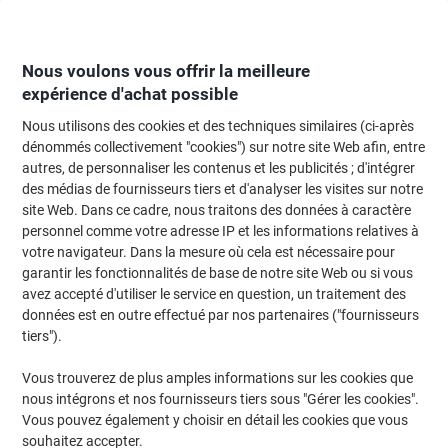
Passer
Passer
au
à
contenu
la
navigation
Nous voulons vous offrir la meilleure
expérience d'achat possible
Nous utilisons des cookies et des techniques similaires (ci-après
Page d'Accueil
Moteur de recherche d'encre et toner
dénommés collectivement "cookies") sur notre site Web afin, entre
autres, de personnaliser les contenus et les publicités ; d'intégrer
Trouvez rapidement les cartouches d'encre, toners ou
des médias de fournisseurs tiers et d'analyser les visites sur notre
les étiquettes pour votre imprimante.
site Web. Dans ce cadre, nous traitons des données à caractère
personnel comme votre adresse IP et les informations relatives à
votre navigateur. Dans la mesure où cela est nécessaire pour
Sélectionner la marque, la gamme et le modèle
garantir les fonctionnalités de base de notre site Web ou si vous
avez accepté d'utiliser le service en question, un traitement des
Samsung
données est en outre effectué par nos partenaires ("fournisseurs
tiers").
Xpress M
Vous trouverez de plus amples informations sur les cookies que
nous intégrons et nos fournisseurs tiers sous "Gérer les cookies".
Samsung Xpress M 2875 FN
Vous pouvez également y choisir en détail les cookies que vous
souhaitez accepter.