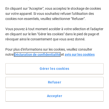
En cliquant sur "Accepter", vous acceptez le stockage de cookies
Pour retrouver les imprimantes listées et/ou les cartouches
précédemment achetées
Se connecter
sur votre appareil. Si vous souhaitez refuser l'utilisation des
cookies non essentiels, veuillez sélectionner "Refuser".
Samsung Xpress SL-C 480 FN Cartouches Toner
(7)
Vous pouvez à tout moment accéder à votre sélection et l'adapter
en cliquant sur le lien "Gérer les cookies" dans le pied de page et
Filtrer par
révoquer ainsi le consentement que vous avez donné.
Cadeau
gratuit
Pour plus d'informations sur les cookies, veuillez consulter
Récupérateur de toner usagé Samsung
notre
Déclaration de confidentialité
et
avis sur les cookies
SU426A
Achetez Plus,
Dépensez Moins
Gérer les cookies
€15,49
Unité
À partir de 3 Unités
€18,12 TVA incl.
Refuser
En stock
Livraison 2-3 jours ouvrables
Quantité
Accepter
Cadeau