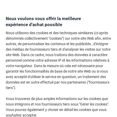
Passer
Passer
au
à
contenu
la
navigation
Nous voulons vous offrir la meilleure
expérience d'achat possible
Nous utilisons des cookies et des techniques similaires (ci-après
Page d'Accueil
Moteur de recherche d'encre et toner
dénommés collectivement "cookies") sur notre site Web afin, entre
autres, de personnaliser les contenus et les publicités ; d'intégrer
Trouvez rapidement les cartouches d'encre, toners ou
des médias de fournisseurs tiers et d'analyser les visites sur notre
les étiquettes pour votre imprimante.
site Web. Dans ce cadre, nous traitons des données à caractère
personnel comme votre adresse IP et les informations relatives à
votre navigateur. Dans la mesure où cela est nécessaire pour
Sélectionner la marque, la gamme et le modèle
garantir les fonctionnalités de base de notre site Web ou si vous
avez accepté d'utiliser le service en question, un traitement des
Samsung
données est en outre effectué par nos partenaires ("fournisseurs
tiers").
Xpress SL-C
Vous trouverez de plus amples informations sur les cookies que
nous intégrons et nos fournisseurs tiers sous "Gérer les cookies".
Samsung Xpress SL-C 480 FN
Vous pouvez également y choisir en détail les cookies que vous
souhaitez accepter.