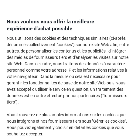
Passer
Passer
au
à
contenu
la
navigation
Nous voulons vous offrir la meilleure
expérience d'achat possible
Nous utilisons des cookies et des techniques similaires (ci-après
Page d'Accueil
Moteur de recherche d'encre et toner
dénommés collectivement "cookies") sur notre site Web afin, entre
autres, de personnaliser les contenus et les publicités ; d'intégrer
Trouvez rapidement les cartouches d'encre, toners ou
des médias de fournisseurs tiers et d'analyser les visites sur notre
les étiquettes pour votre imprimante.
site Web. Dans ce cadre, nous traitons des données à caractère
personnel comme votre adresse IP et les informations relatives à
votre navigateur. Dans la mesure où cela est nécessaire pour
Sélectionner la marque, la gamme et le modèle
garantir les fonctionnalités de base de notre site Web ou si vous
avez accepté d'utiliser le service en question, un traitement des
Sigma
données est en outre effectué par nos partenaires ("fournisseurs
tiers").
TRS
Vous trouverez de plus amples informations sur les cookies que
nous intégrons et nos fournisseurs tiers sous "Gérer les cookies".
Sigma TRS 9212 BJ
Vous pouvez également y choisir en détail les cookies que vous
souhaitez accepter.