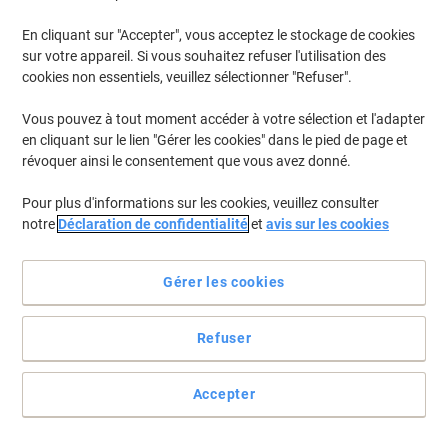
En cliquant sur "Accepter", vous acceptez le stockage de cookies
Pour retrouver les imprimantes listées et/ou les cartouches
précédemment achetées
Se connecter
sur votre appareil. Si vous souhaitez refuser l'utilisation des
cookies non essentiels, veuillez sélectionner "Refuser".
Sigma TRS 9212 BJ Cartouches Jet Encre
(1)
Vous pouvez à tout moment accéder à votre sélection et l'adapter
en cliquant sur le lien "Gérer les cookies" dans le pied de page et
Filtrer par
révoquer ainsi le consentement que vous avez donné.
Cadeau
gratuit
Pour plus d'informations sur les cookies, veuillez consulter
Cartouche jet d'encre HP 40A D'origine
notre
Déclaration de confidentialité
et
avis sur les cookies
51604A Noir
Achetez Plus,
Dépensez Moins
Gérer les cookies
€13,89
Unité
À partir de 3 Unités
€16,25 TVA incl.
Refuser
En stock
Livraison 2-3 jours ouvrables
Quantité
Accepter
Page
Page
1