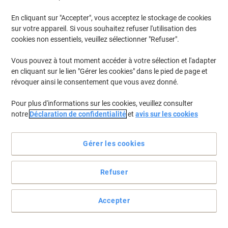
Du lundi au vendredi de 9h à 5h
En cliquant sur "Accepter", vous acceptez le stockage de cookies
sur votre appareil. Si vous souhaitez refuser l'utilisation des
LIVRAISON GRATUITE DÈS 99,00 € (HORS TVA)
cookies non essentiels, veuillez sélectionner "Refuser".
SUPERBE BOUTIQUE CADEAUX
Vous pouvez à tout moment accéder à votre sélection et l'adapter
RETOUR GRATUIT SOUS 30 JOURS
en cliquant sur le lien "Gérer les cookies" dans le pied de page et
révoquer ainsi le consentement que vous avez donné.
Se connecter
Pour plus d'informations sur les cookies, veuillez consulter
notre
Déclaration de confidentialité
et
avis sur les cookies
Panier
Gérer les cookies
À propos de Viking
Nos services
Refuser
Informations utiles
Accepter