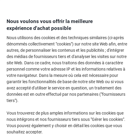
Passer
Passer
au
à
contenu
la
navigation
Nous voulons vous offrir la meilleure
expérience d'achat possible
Nous utilisons des cookies et des techniques similaires (ci-après
Page d'Accueil
Service client
Rechercher
dénommés collectivement "cookies") sur notre site Web afin, entre
autres, de personnaliser les contenus et les publicités ; d'intégrer
des médias de fournisseurs tiers et d'analyser les visites sur notre
Recher
site Web. Dans ce cadre, nous traitons des données à caractère
Aucun résultat
personnel comme votre adresse IP et les informations relatives à
votre navigateur. Dans la mesure où cela est nécessaire pour
Désolé, nous n'avons trouvé aucun résultat concernant
'{0}'
garantir les fonctionnalités de base de notre site Web ou si vous
avez accepté d'utiliser le service en question, un traitement des
Revenir au service client
données est en outre effectué par nos partenaires ("fournisseurs
tiers").
Nous envoyer un message
Vous trouverez de plus amples informations sur les cookies que
Nous contacter
nous intégrons et nos fournisseurs tiers sous "Gérer les cookies".
Vous pouvez également y choisir en détail les cookies que vous
(0032) 38 605 272
souhaitez accepter.