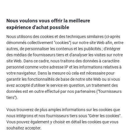
Passer
Passer
au
à
contenu
la
navigation
Nous voulons vous offrir la meilleure
expérience d'achat possible
Nous utilisons des cookies et des techniques similaires (ci-après
Page d'Accueil
Cartouche jet d'encre et toner
Cartouches d'encre, toner et
dénommés collectivement "cookies") sur notre site Web afin, entre
autres, de personnaliser les contenus et les publicités ; d'intégrer
Toners Viking & autres marques compatibles
(467)
des médias de fournisseurs tiers et d'analyser les visites sur notre
site Web. Dans ce cadre, nous traitons des données à caractère
personnel comme votre adresse IP et les informations relatives à
Filtrer par
votre navigateur. Dans la mesure où cela est nécessaire pour
garantir les fonctionnalités de base de notre site Web ou si vous
avez accepté d'utiliser le service en question, un traitement des
données est en outre effectué par nos partenaires ("fournisseurs
Cadeau
Marque propre
tiers").
gratuit
Toner Viking compatible Brother
TN2410 Noir
Vous trouverez de plus amples informations sur les cookies que
nous intégrons et nos fournisseurs tiers sous "Gérer les cookies".
Achetez Plus,
Dépensez Moins
Vous pouvez également y choisir en détail les cookies que vous
€20,99
Unité
souhaitez accepter.
À partir de 3 Unités