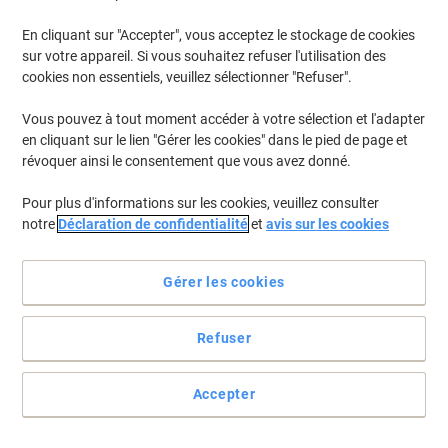
€24,56 TVA incl.
En cliquant sur "Accepter", vous acceptez le stockage de cookies
En stock
Livraison 2-3 jours ouvrables
sur votre appareil. Si vous souhaitez refuser l'utilisation des
Quantité
cookies non essentiels, veuillez sélectionner "Refuser".
Vous pouvez à tout moment accéder à votre sélection et l'adapter
Cadeau
Marque propre
en cliquant sur le lien "Gérer les cookies" dans le pied de page et
gratuit
Toner Viking compatible Brother
révoquer ainsi le consentement que vous avez donné.
TN2420 Noir
Pour plus d'informations sur les cookies, veuillez consulter
Achetez Plus,
Dépensez Moins
notre
Déclaration de confidentialité
et
avis sur les cookies
€37,99
Unité
À partir de 3 Unités
€44,45 TVA incl.
Gérer les cookies
En stock
Livraison 2-3 jours ouvrables
Quantité
Refuser
Cadeau
Marque propre
Accepter
gratuit
Toner Viking compatible Brother TN423
BK/C/M/Y TN423-4 Noir, cyan,
magenta, jaune 4 unités