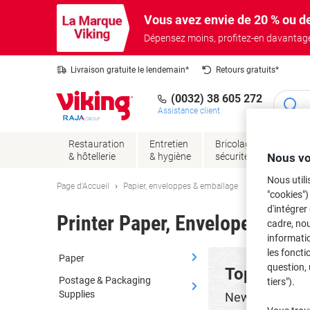
Passer
Passer
Vous avez envie de 20 % ou de
au
à
contenu
la
Dépensez moins, profitez-en davantage
navigation
Livraison gratuite le lendemain*
Retours gratuits*
(0032) 38 605 272
Assistance client
Restauration
Entretien
Bricolage &
Meub
Nous vo
& hôtellerie
& hygiène
sécurité
Nous utili
Page d'Accueil
Papier, enveloppes & emballage
"cookies")
d'intégrer
Printer Paper, Envelopes & Ma
cadre, no
informatio
les foncti
Paper
question, 
Top Paper 
Postage & Packaging
tiers").
Supplies
New offers eve