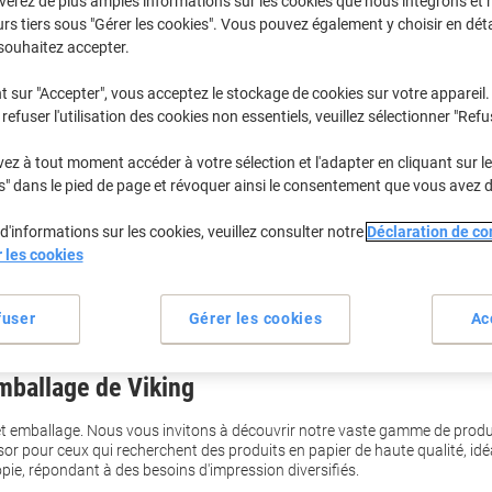
verez de plus amples informations sur les cookies que nous intégrons et 
rs tiers sous "Gérer les cookies". Vous pouvez également y choisir en déta
souhaitez accepter.
t sur "Accepter", vous acceptez le stockage de cookies sur votre appareil.
refuser l'utilisation des cookies non essentiels, veuillez sélectionner "Refu
z à tout moment accéder à votre sélection et l'adapter en cliquant sur le 
s" dans le pied de page et révoquer ainsi le consentement que vous avez 
d'informations sur les cookies, veuillez consulter notre
Déclaration de con
r les cookies
fuser
Gérer les cookies
Ac
mballage de Viking
t emballage. Nous vous invitons à découvrir notre vaste gamme de produit
sor pour ceux qui recherchent des produits en papier de haute qualité, idéa
pie, répondant à des besoins d'impression diversifiés.