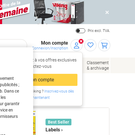
Close
Prix excl. TVA.
Mon compte
Connexion/Inscription
Accédez à vos offres exclusives
Papier, enveloppes
Fournitures
Classement
– connectez‑vous
& emballage
de bureau
& archivage
tivement
Mon compte
ublicités ;
eb. Dans ce
Nouveau chez Viking ?
Inscrivez-vous dès
les
maintenant
ur garantir
rvice en
urnisseurs
Best Seller
Labels ›