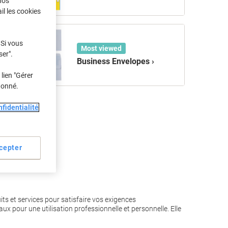
nos
il les cookies
 Si vous
Most viewed
ser".
Business Envelopes ›
lien "Gérer
donné.
fidentialité
cepter
s et services pour satisfaire vos exigences
ux pour une utilisation professionnelle et personnelle. Elle