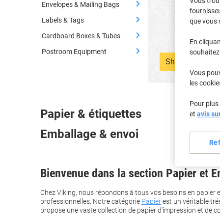
Vous trou
Envelopes & Mailing Bags
fournisseu
Labels & Tags
que vous 
Cardboard Boxes & Tubes
En cliquan
Postroom Equipment
souhaitez 
Shop now
Vous pouve
les cookie
Pour plus 
Papier & étiquettes
et
avis su
Emballage & envoi
Re
Bienvenue dans la section Papier et E
Chez Viking, nous répondons à tous vos besoins en papier e
professionnelles. Notre catégorie
Papier
est un véritable tré
propose une vaste collection de papier d'impression et de co