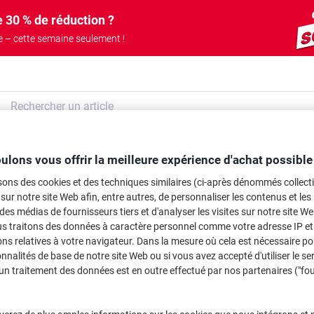
 30 % de réduction ?
 – cette semaine seulement !
Réunion &
Machines de bureau
Encres
les de bureau
ulons vous offrir la meilleure expérience d'achat possible
présentation
& technologie
& toner
sons des cookies et des techniques similaires (ci-après dénommés collec
 sur notre site Web afin, entre autres, de personnaliser les contenus et les p
 des médias de fournisseurs tiers et d'analyser les visites sur notre site W
iling Supplies
us traitons des données à caractère personnel comme votre adresse IP et 
ns relatives à votre navigateur. Dans la mesure où cela est nécessaire po
onnalités de base de notre site Web ou si vous avez accepté d'utiliser le se
un traitement des données est en outre effectué par nos partenaires ("fo
& Mailing Deals
ry month