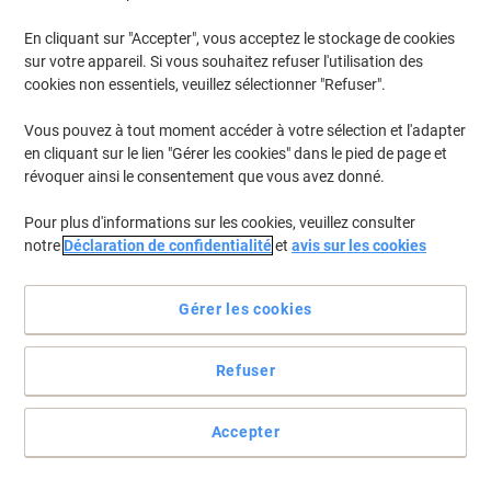
En cliquant sur "Accepter", vous acceptez le stockage de cookies
Recharge d’encre edding e-t100
sur votre appareil. Si vous souhaitez refuser l'utilisation des
cookies non essentiels, veuillez sélectionner "Refuser".
Achetez Plus,
Dépensez Moins
€8,29
Unité
À partir de 5 Unités
Vous pouvez à tout moment accéder à votre sélection et l'adapter
€9,70 TVA incl.
en cliquant sur le lien "Gérer les cookies" dans le pied de page et
En stock
Livraison 1-2 jours ouvrables
révoquer ainsi le consentement que vous avez donné.
Quantité
Pour plus d'informations sur les cookies, veuillez consulter
notre
Déclaration de confidentialité
et
avis sur les cookies
Recharge d'encre edding Rouge T25 30
ml
Gérer les cookies
Achetez Plus,
Dépensez Moins
€6,19
Unité
Refuser
À partir de 3 Unités
€7,24 TVA incl.
En stock
Livraison 1-2 jours ouvrables
Accepter
Quantité