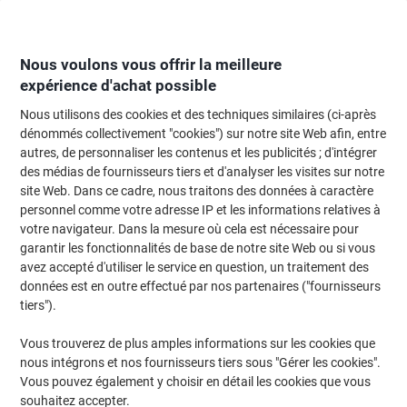
Passer
Passer
au
à
contenu
la
navigation
Nous voulons vous offrir la meilleure
expérience d'achat possible
Nous utilisons des cookies et des techniques similaires (ci-après
Page d'Accueil
Fournitures de bureau
Écriture et dessin
Marqueurs
dénommés collectivement "cookies") sur notre site Web afin, entre
autres, de personnaliser les contenus et les publicités ; d'intégrer
Recharges pour marqueurs
(11)
des médias de fournisseurs tiers et d'analyser les visites sur notre
site Web. Dans ce cadre, nous traitons des données à caractère
personnel comme votre adresse IP et les informations relatives à
Filtrer par
votre navigateur. Dans la mesure où cela est nécessaire pour
garantir les fonctionnalités de base de notre site Web ou si vous
Recharge d'encre edding Noir T25 30 ml
avez accepté d'utiliser le service en question, un traitement des
données est en outre effectué par nos partenaires ("fournisseurs
Achetez Plus,
Dépensez Moins
tiers").
€6,19
Unité
À partir de 3 Unités
€7,24 TVA incl.
Vous trouverez de plus amples informations sur les cookies que
nous intégrons et nos fournisseurs tiers sous "Gérer les cookies".
En stock
Livraison 1-2 jours ouvrables
Vous pouvez également y choisir en détail les cookies que vous
Quantité
souhaitez accepter.