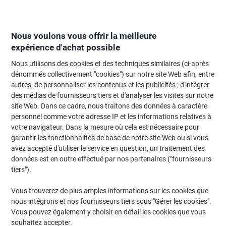
Passer
Passer
au
à
contenu
la
navigation
Nous voulons vous offrir la meilleure
expérience d'achat possible
Nous utilisons des cookies et des techniques similaires (ci-après
Page d'Accueil
Entretien & hygiène
Entretien et hygiène
dénommés collectivement "cookies") sur notre site Web afin, entre
autres, de personnaliser les contenus et les publicités ; d'intégrer
Entretien et hygiène
(1311)
des médias de fournisseurs tiers et d'analyser les visites sur notre
Choisir une sous-catégorie
site Web. Dans ce cadre, nous traitons des données à caractère
personnel comme votre adresse IP et les informations relatives à
Filtrer par
votre navigateur. Dans la mesure où cela est nécessaire pour
garantir les fonctionnalités de base de notre site Web ou si vous
avez accepté d'utiliser le service en question, un traitement des
données est en outre effectué par nos partenaires ("fournisseurs
Cadeau
Marque propre
tiers").
gratuit
Responsable
Papier toilette Viking 3 épaisseurs 48
Vous trouverez de plus amples informations sur les cookies que
Rouleaux de 200 Feuilles
nous intégrons et nos fournisseurs tiers sous "Gérer les cookies".
Vous pouvez également y choisir en détail les cookies que vous
Achetez Plus,
Dépensez Moins
souhaitez accepter.