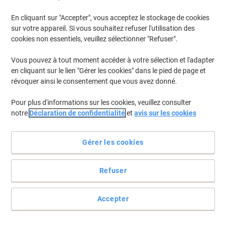
€23,29
Paquet
À partir de 3 Paquets
En cliquant sur "Accepter", vous acceptez le stockage de cookies
€27,25 TVA incl.
sur votre appareil. Si vous souhaitez refuser l'utilisation des
En stock
Livraison 1-2 jours ouvrables
cookies non essentiels, veuillez sélectionner "Refuser".
Quantité
Vous pouvez à tout moment accéder à votre sélection et l'adapter
en cliquant sur le lien "Gérer les cookies" dans le pied de page et
1
+
1
gratuit
Responsable
révoquer ainsi le consentement que vous avez donné.
Tablettes pour lave-vaisselle Sun Classic
100 unités
Pour plus d'informations sur les cookies, veuillez consulter
notre
Déclaration de confidentialité
et
avis sur les cookies
Seulement
€20,59
Paquet
Gérer les cookies
€24,09 TVA incl.
En stock
Livraison 1-2 jours ouvrables
Quantité
Refuser
Accepter
-23%
Responsable
Essuie-mains Tork Xpress Universal