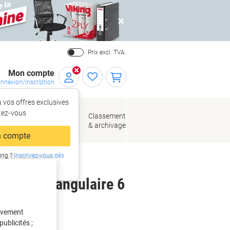
Close
Prix excl. TVA.
Mon compte
nnexion/Inscription
 vos offres exclusives
r,
tez‑vous
loppes
Fournitures
Classement
de bureau
& archivage
llage
 compte
ing ?
Inscrivez-vous dès
intenant
ment Rectangulaire 6
tivement
ublicités ;