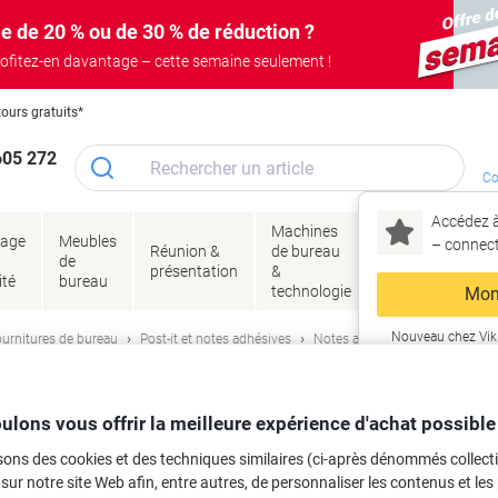
e de 20 % ou de 30 % de réduction ?
ofitez-en davantage – cette semaine seulement !
tours gratuits*
605 272
Co
Accédez à
Machines
Papie
lage
Meubles
Encres
– connec
Réunion &
de bureau
enve
de
&
présentation
&
&
ité
bureau
toner
technologie
emba
Mon
Nouveau chez Vik
urnitures de bureau
Post-it et notes adhésives
Notes adhésives
ma
Post-it Carnival 76 x 127 mm Assorti
ulons vous offrir la meilleure expérience d'achat possible
sons des cookies et des techniques similaires (ci-après dénommés collec
 sur notre site Web afin, entre autres, de personnaliser les contenus et les p
rque :
Post-it
Viking N°.
6874038