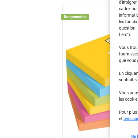
d'intégrer
cadre, no
informatio
Responsable
les foncti
question, 
tiers").
Vous trou
fournisseu
que vous 
En cliquan
souhaitez 
Vous pouve
les cookie
Pour plus 
et
avis su
Re