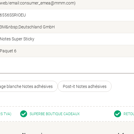
web/email:consumer_emea@mmm.com)
6556SSRIOEU
3M&nbsp;Deutschland GmbH
Notes Super Sticky
Paquet 6
age blanche Notes adhésives
Post-it Notes adhésives
RS TVA)
SUPERBE BOUTIQUE CADEAUX
RETOU