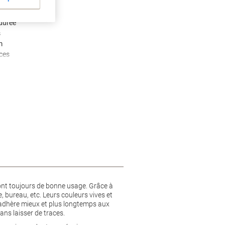
durée
s
m
aces
ront toujours de bonne usage. Grâce à
, bureau, etc. Leurs couleurs vives et
i adhère mieux et plus longtemps aux
ans laisser de traces.