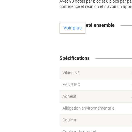
Avec 90 notes par bloc et 6 blocs par p
conférence et réunion et d'avoir un app
Souvent acheté ensemble
Voir plus
Spécifications
Viking N°.
EAN/UPC
Adhesif
Allégation environnementale
Couleur
Couleur du produit