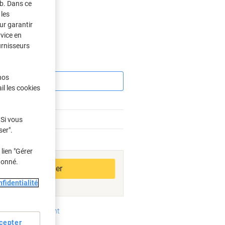
eb. Dans ce
les
ur garantir
s
rvice en
urnisseurs
Économies
nos
il les cookies
%
 Si vous
ser".
bles
lien "Gérer
donné.
Ajouter au panier
fidentialité
oyens de paiement
cepter