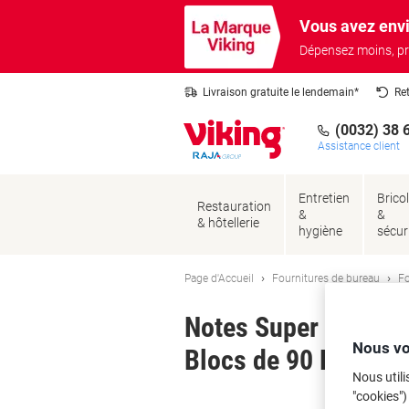
Passer
Passer
Vous avez envi
au
à
contenu
la
Dépensez moins, pr
navigation
Livraison gratuite le lendemain*
Re
(0032) 38 
Assistance client
Entretien
Brico
Restauration
&
&
& hôtellerie
hygiène
sécur
Page d'Accueil
Fournitures de bureau
Fo
Notes Super Sticky 
Nous vo
Blocs de 90 Feuilles
Nous utili
"cookies")
Ma