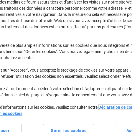
 des médias de fournisseurs tiers et d'analyser les visites sur notre site W
Achetez Plus,
Dépensez Moins
us traitons des données à caractère personnel comme votre adresse IP et 
€14,99
Paquet
ns relatives à votre navigateur. Dans la mesure où cela est nécessaire po
À partir de 6 Paquet
onnalités de base de notre site Web ou si vous avez accepté d'utiliser le se
€17,54 TVA incl.
un traitement des données est en outre effectué par nos partenaires ("fo
Quantité
TVA excl.
verez de plus amples informations sur les cookies que nous intégrons et 
Paquets
1-2
€16,99
rs tiers sous "Gérer les cookies". Vous pouvez également y choisir en déta
souhaitez accepter.
Paquets
3-5
€15,99
-5%
Paquets
6+
€14,99
-11
t sur "Accepter", vous acceptez le stockage de cookies sur votre appareil.
refuser l'utilisation des cookies non essentiels, veuillez sélectionner "Refu
En stock
Livraison 2-3 jours ouvra
z à tout moment accéder à votre sélection et l'adapter en cliquant sur le 
s" dans le pied de page et révoquer ainsi le consentement que vous avez 
Quantité
d'informations sur les cookies, veuillez consulter notre
Déclaration de con
Ajouter à une liste
r les cookies
Informations de livraison
M
fuser
Gérer les cookies
Ac