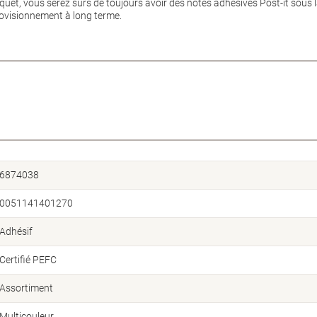
aquet, vous serez sûrs de toujours avoir des notes adhésives Post-it sous
rovisionnement à long terme.
6874038
0051141401270
Adhésif
Certifié PEFC
Assortiment
Multicouleur