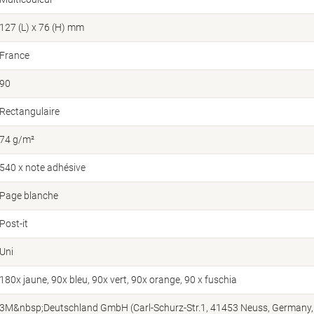
127 (L) x 76 (H) mm
France
90
Rectangulaire
74 g/m²
540 x note adhésive
Page blanche
Post-it
Uni
180x jaune, 90x bleu, 90x vert, 90x orange, 90 x fuschia
3M&nbsp;Deutschland GmbH (Carl-Schurz-Str.1, 41453 Neuss, Germany,