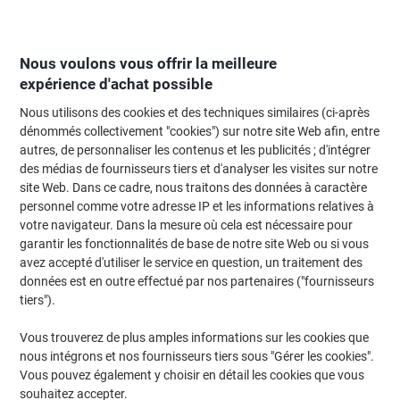
Passer
Passer
au
à
contenu
la
navigation
Nous voulons vous offrir la meilleure
expérience d'achat possible
Nous utilisons des cookies et des techniques similaires (ci-après
Page d'Accueil
Request your tailored furniture quote now!
dénommés collectivement "cookies") sur notre site Web afin, entre
autres, de personnaliser les contenus et les publicités ; d'intégrer
Request your tailored furniture quote now!
des médias de fournisseurs tiers et d'analyser les visites sur notre
site Web. Dans ce cadre, nous traitons des données à caractère
personnel comme votre adresse IP et les informations relatives à
votre navigateur. Dans la mesure où cela est nécessaire pour
garantir les fonctionnalités de base de notre site Web ou si vous
avez accepté d'utiliser le service en question, un traitement des
données est en outre effectué par nos partenaires ("fournisseurs
tiers").
Vous trouverez de plus amples informations sur les cookies que
nous intégrons et nos fournisseurs tiers sous "Gérer les cookies".
Vous pouvez également y choisir en détail les cookies que vous
souhaitez accepter.