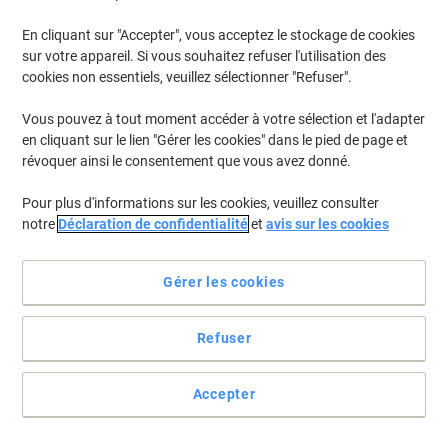
Il est temps de moderniser votre bureau ou vous déménagez
En cliquant sur "Accepter", vous acceptez le stockage de cookies
dans un autre endroit ?
sur votre appareil. Si vous souhaitez refuser l'utilisation des
cookies non essentiels, veuillez sélectionner "Refuser".
Si un changement est imminent, nous serons heureux de vous
aider et de vous conseiller. Remplissez le formulaire ci-dessous
Vous pouvez à tout moment accéder à votre sélection et l'adapter
pour demander une offre sur mesure pour du mobilier de bureau
qui répond à vos besoins spécifiques. Que vous souhaitiez
en cliquant sur le lien "Gérer les cookies" dans le pied de page et
réaménager l'ensemble de votre bureau ou simplement ajouter
révoquer ainsi le consentement que vous avez donné.
quelques meubles, nous avons ce qu'il vous faut.
Pour plus d'informations sur les cookies, veuillez consulter
Si vous avez déjà une idée concrète du produit pour lequel vous
notre
Déclaration de confidentialité
et
avis sur les cookies
souhaitez obtenir une offre de prix, vous pouvez laisser vos
coordonnées sans engagement et nous vous contacterons le jour
ouvrable suivant.
Gérer les cookies
Champs obligatoires
Refuser
Votre nom
Accepter
Nom de la société