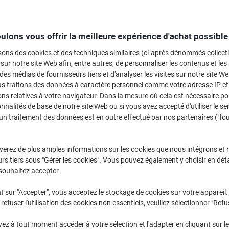
ulons vous offrir la meilleure expérience d'achat possible
sons des cookies et des techniques similaires (ci-après dénommés collec
 sur notre site Web afin, entre autres, de personnaliser les contenus et les p
 des médias de fournisseurs tiers et d'analyser les visites sur notre site W
us traitons des données à caractère personnel comme votre adresse IP et 
ns relatives à votre navigateur. Dans la mesure où cela est nécessaire po
onnalités de base de notre site Web ou si vous avez accepté d'utiliser le se
un traitement des données est en outre effectué par nos partenaires ("fo
verez de plus amples informations sur les cookies que nous intégrons et 
rs tiers sous "Gérer les cookies". Vous pouvez également y choisir en déta
souhaitez accepter.
Lecteur de cartes ACT AC6020
Carte microSDHC MediaRange 16
Noir
Go Class 10
t sur "Accepter", vous acceptez le stockage de cookies sur votre appareil.
refuser l'utilisation des cookies non essentiels, veuillez sélectionner "Refu
Achetez Plus,
Dépensez Moins
Achetez Plus,
Dépensez Moins
€13,99
€12,39
z à tout moment accéder à votre sélection et l'adapter en cliquant sur le 
Unité
Unité