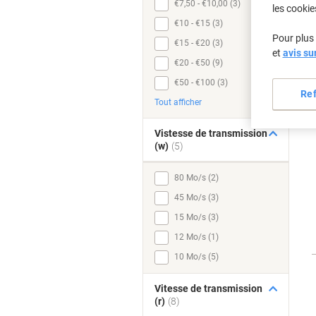
€7,50 - €10,00 (3)
les cookie
€10 - €15 (3)
Pour plus 
€15 - €20 (3)
et
avis su
€20 - €50 (9)
€50 - €100 (3)
Re
Tout afficher
Vistesse de transmission
(w)
(5)
80 Mo/s (2)
45 Mo/s (3)
15 Mo/s (3)
12 Mo/s (1)
10 Mo/s (5)
Vitesse de transmission
(r)
(8)