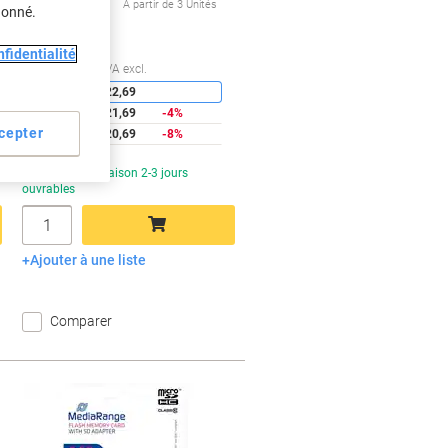
À partir de 3 Unités
donné.
€24,21 TVA incl.
fidentialité
conomies
Économies
Quantité
TVA excl.
1
€22,69
2
€21,69
-4%
cepter
3+
€20,69
-8%
En stock
Livraison 2-3 jours
ouvrables
Quantité
Ajouter à une liste
Ajouter au panier
Comparer