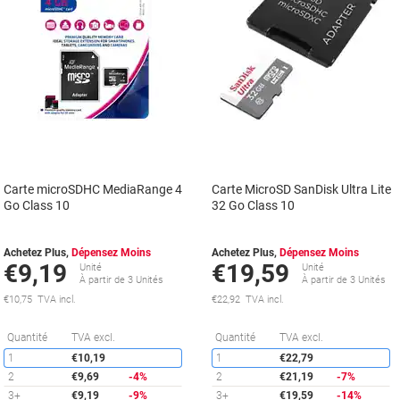
Carte microSDHC MediaRange 4
Carte MicroSD SanDisk Ultra Lite
Go Class 10
32 Go Class 10
Achetez Plus,
Dépensez Moins
Achetez Plus,
Dépensez Moins
€9,19
€19,59
Unité
Unité
À partir de 3 Unités
À partir de 3 Unités
€10,75 TVA incl.
€22,92 TVA incl.
Économies
É
Quantité
TVA excl.
Quantité
TVA excl.
1
€10,19
1
€22,79
2
€9,69
-4%
2
€21,19
-7%
3+
€9,19
-9%
3+
€19,59
-14%