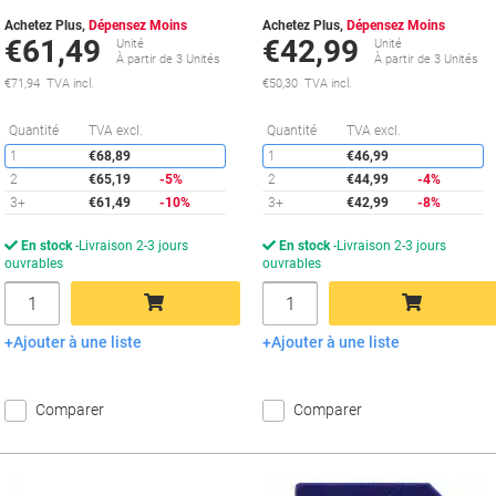
Achetez Plus,
Dépensez Moins
Achetez Plus,
Dépensez Moins
€61,49
€42,99
Unité
Unité
À partir de 3 Unités
À partir de 3 Unités
€71,94 TVA incl.
€50,30 TVA incl.
Économies
É
Quantité
TVA excl.
Quantité
TVA excl.
1
€68,89
1
€46,99
2
€65,19
-5%
2
€44,99
-4%
3+
€61,49
-10%
3+
€42,99
-8%
En stock
Livraison 2-3 jours
En stock
Livraison 2-3 jours
ouvrables
ouvrables
Quantité
Quantité
Ajouter à une liste
Ajouter à une liste
Ajouter au panier
Ajouter au panier
Comparer
Comparer