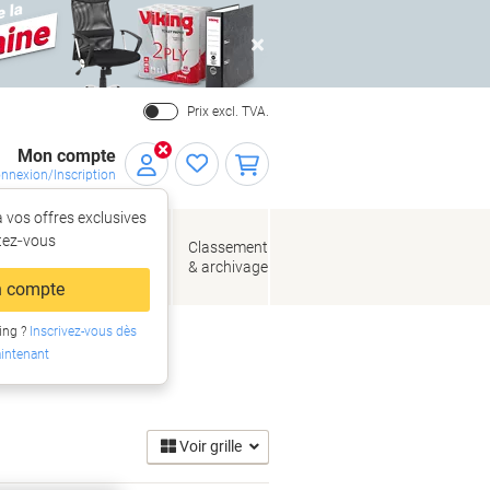
Close
Prix excl. TVA.
Mon compte
nnexion/Inscription
 vos offres exclusives
r,
tez‑vous
loppes
Fournitures
Classement
de bureau
& archivage
llage
 compte
ing ?
Inscrivez-vous dès
intenant
Voir grille