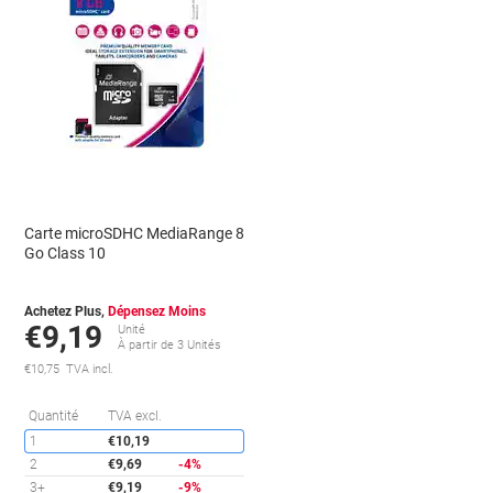
Carte microSDHC MediaRange 8
Go Class 10
Achetez Plus,
Dépensez Moins
€9,19
Unité
À partir de 3 Unités
€10,75 TVA incl.
conomies
Économies
Quantité
TVA excl.
1
€10,19
2
€9,69
-4%
3+
€9,19
-9%