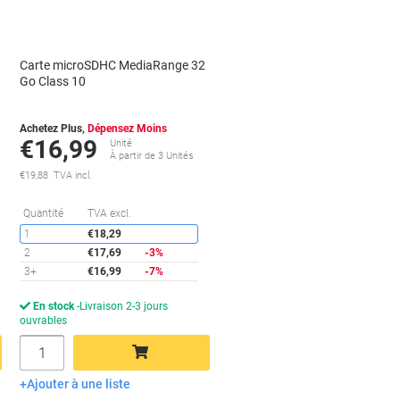
Carte microSDHC MediaRange 32
Go Class 10
Achetez Plus,
Dépensez Moins
€16,99
Unité
À partir de 3 Unités
€19,88 TVA incl.
conomies
Économies
Quantité
TVA excl.
1
€18,29
2
€17,69
-3%
3+
€16,99
-7%
En stock
Livraison 2-3 jours
ouvrables
Quantité
Ajouter à une liste
Ajouter au panier