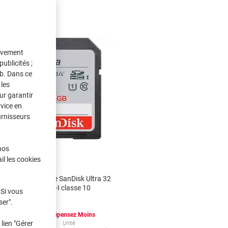
tivement
ublicités ;
eb. Dans ce
les
ur garantir
rvice en
urnisseurs
nos
il les cookies
Carte mémoire SanDisk Ultra 32
Go SDHC UHS-I classe 10
 Si vous
ser".
Achetez Plus,
Dépensez Moins
€20,69
lien "Gérer
Unité