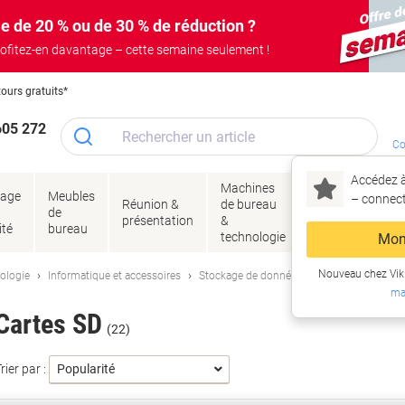
e de 20 % ou de 30 % de réduction ?
ofitez-en davantage – cette semaine seulement !
tours gratuits*
605 272
Co
Accédez à
Machines
Papie
lage
Meubles
Encres
– connec
Réunion &
de bureau
enve
de
&
présentation
&
&
ité
bureau
toner
technologie
emba
Mon
Nouveau chez Vik
ologie
Informatique et accessoires
Stockage de données
Cartes SD
ma
Cartes SD
(22)
rier par :