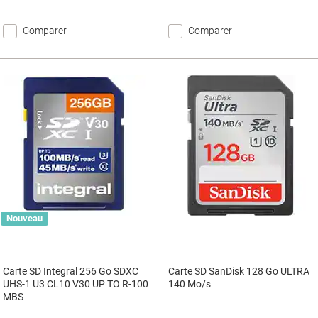
Comparer
Comparer
Nouveau
Carte SD Integral 256 Go SDXC
Carte SD SanDisk 128 Go ULTRA
UHS-1 U3 CL10 V30 UP TO R-100
140 Mo/s
MBS