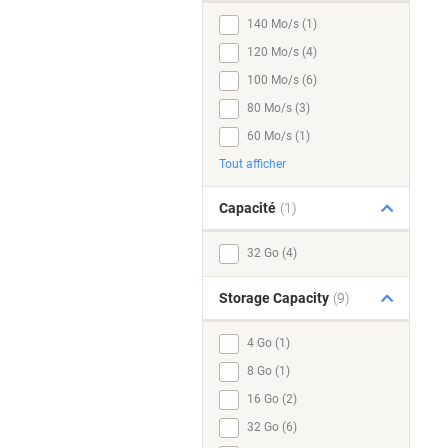
140 Mo/s (1)
120 Mo/s (4)
100 Mo/s (6)
80 Mo/s (3)
60 Mo/s (1)
Tout afficher
Capacité
(1)
32 Go (4)
Storage Capacity
(9)
4 Go (1)
8 Go (1)
16 Go (2)
32 Go (6)