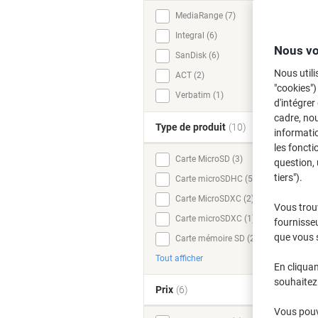
MediaRange (7)
Integral (6)
Nous vo
SanDisk (6)
Nous utili
ACT (2)
"cookies")
Verbatim (1)
d'intégrer
cadre, no
Type de produit
(10)
informatio
les foncti
Carte MicroSD (3)
question, 
tiers").
Carte microSDHC (5)
Carte MicroSDXC (2)
Vous trou
Carte microSDXC (1)
fournisseu
que vous 
Carte mémoire SD (2)
Tout afficher
En cliquan
souhaitez 
Prix
(6)
Vous pouve