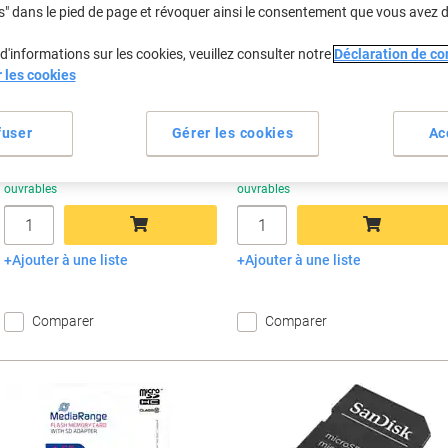
À partir de 3 Unités
À partir de 3 Unités
s" dans le pied de page et révoquer ainsi le consentement que vous avez 
€16,37 TVA incl.
€14,50 TVA incl.
d'informations sur les cookies, veuillez consulter notre
Déclaration de con
Économies
É
Quantité
TVA excl.
Quantité
TVA excl.
r les cookies
1
€15,99
1
€13,39
2
€14,99
-6%
2
€12,89
-3%
fuser
Gérer les cookies
Ac
3+
€13,99
-12%
3+
€12,39
-7%
En stock
Livraison 2-3 jours
En stock
Livraison 2-3 jours
ouvrables
ouvrables
Quantité
Quantité
Ajouter à une liste
Ajouter à une liste
Ajouter au panier
Ajouter au panier
Comparer
Comparer