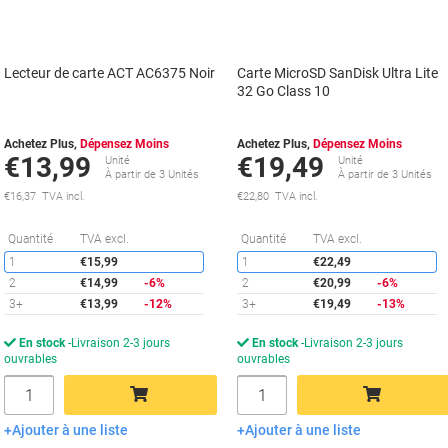
Lecteur de carte ACT AC6375 Noir
Carte MicroSD SanDisk Ultra Lite
32 Go Class 10
Achetez Plus,
Dépensez Moins
Achetez Plus,
Dépensez Moins
€13,99
€19,49
Unité
Unité
À partir de 3 Unités
À partir de 3 Unités
€16,37 TVA incl.
€22,80 TVA incl.
Économies
É
Quantité
TVA excl.
Quantité
TVA excl.
1
€15,99
1
€22,49
2
€14,99
-6%
2
€20,99
-6%
3+
€13,99
-12%
3+
€19,49
-13%
En stock
Livraison 2-3 jours
En stock
Livraison 2-3 jours
ouvrables
ouvrables
Quantité
Quantité
Ajouter à une liste
Ajouter à une liste
Ajouter au panier
Ajouter au panier