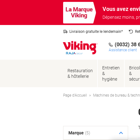
Passer
Passer
Vous avez envi
au
à
contenu
la
Dépensez moins, pr
navigation
Livraison gratuite le lendemain*
Re
(0032) 38 
Assistance client
Entretien
Brico
Restauration
&
&
& hôtellerie
hygiène
sécur
Page d'Accueil
Machines de bureau & techn
T
Marque
(5)