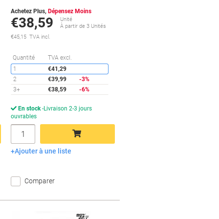
Achetez Plus,
Dépensez Moins
€38,59
Unité
À partir de 3 Unités
€45,15 TVA incl.
conomies
Économies
Quantité
TVA excl.
1
€41,29
2
€39,99
-3%
3+
€38,59
-6%
En stock
Livraison 2-3 jours
ouvrables
Quantité
Ajouter à une liste
Ajouter au panier
Comparer